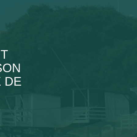
NT
SON
E DE