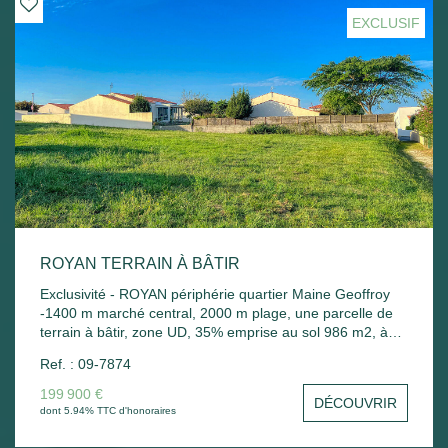
de Royan, des commerces et des plages. À découvrir
EXCLUSIF
sans tarder !
ROYAN TERRAIN À BÂTIR
Exclusivité - ROYAN périphérie quartier Maine Geoffroy
-1400 m marché central, 2000 m plage, une parcelle de
terrain à bâtir, zone UD, 35% emprise au sol 986 m2, à
viabiliser, forme triangulaire, façade sur rue importante, A
Ref. : 09-7874
VOIR
199 900 €
DÉCOUVRIR
dont 5.94% TTC d'honoraires