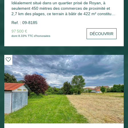
Idéalement situé dans un quartier prisé de Royan, à
seulement 450 mètres des commerces de proximité et
2,7 km des plages, ce terrain à bâtir de 422 m² constitue
une belle opportunité pour concrétiser votre projet
Ref. : 09-8185
immobilier. En zone UDa, il bénéficie d'une emprise au sol
maximale de 50 %, offrant de nombreuses possibilités de
97 500 €
DÉCOUVRIR
construction. Ce terrain plat, non viabilisé, est libre de
dont 8.33% TTC d'honoraires
constructeur, vous permettant de concevoir une maison
qui vous ressemble, selon vos envies et vos besoins. Un
emplacement de choix, au calme et proche de toutes les
commodités, pour une vie entre ville et bord de mer.