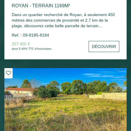
ROYAN - TERRAIN 1169M²
Dans un quartier recherché de Royan, à seulement 450
mètres des commerces de proximité et 2,7 km de la
plage, découvrez cette belle parcelle de terrain
constructible d'une superficie de 1169 m². Situé en zone
Ref. : 09-8185-8184
UDa, ce terrain plat offre une emprise au sol maximale de
50 %, permettant de nombreux projets de construction.
257 400 €
DÉCOUVRIR
Non viabilisé, il est libre de constructeur, vous laissant
dont 5.49% TTC d'honoraires
toute liberté pour concevoir la maison de vos envies. Un
cadre idéal pour un projet résidentiel, à deux pas des
commodités et à quelques minutes des plages de la côte
royannaise.