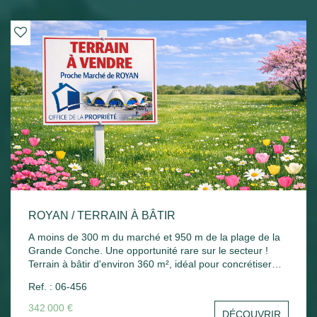
ROYAN / TERRAIN À BÂTIR
A moins de 300 m du marché et 950 m de la plage de la
Grande Conche. Une opportunité rare sur le secteur !
Terrain à bâtir d'environ 360 m², idéal pour concrétiser
votre projet immobilier. Avec 20 mètres de profondeur, il
Ref. : 06-456
offre de belles possibilités d'aménagement. Classé en
zone UD avec une emprise au sol de 35 %. À découvrir
342 000 €
DÉCOUVRIR