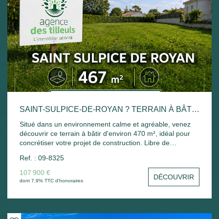
SAINT-SULPICE-DE-ROYAN ? TERRAIN À BÂTIR D'ENVIRON 470 M²
Situé dans un environnement calme et agréable, venez
découvrir ce terrain à bâtir d'environ 470 m², idéal pour
concrétiser votre projet de construction. Libre de
constructeur, ce terrain est non viabilisé et bénéficie d'un
Ref. : 09-8325
emplacement hors lotissement, vous offrant davantage de
liberté dans la conception de votre future maison. Classé
107 900 €
DÉCOUVRIR
en zone UB du Plan Local d'Urbanisme, il autorise une
dont 7.9% TTC d'honoraires
emprise au sol de 40 %, permettant la réalisation d'un
projet confortable et adapté à vos besoins. Une belle
opportunité de construire votre résidence principale ou
secondaire dans une commune recherchée, à proximité