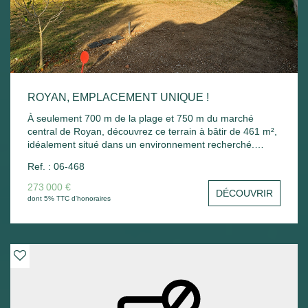
ROYAN, EMPLACEMENT UNIQUE !
À seulement 700 m de la plage et 750 m du marché
central de Royan, découvrez ce terrain à bâtir de 461 m²,
idéalement situé dans un environnement recherché.
Accessible par une allée privée desservant seulement
Ref. : 06-468
deux autres propriétés, il offre un cadre préservé. -Terrain
viabilisé ; -Clos sur trois côtés ; -Emprise au sol de 25 %,
273 000 €
DÉCOUVRIR
permettant un beau projet de construction ; -Construction
dont 5% TTC d'honoraires
avec étage autorisée. Une belle opportunité de réaliser
votre projet de vie à proximité immédiate des commerces
et de l'océan.