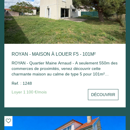
des extérieurs en toute tranquillité.
ROYAN - MAISON À LOUER F5 - 101M²
ROYAN - Quartier Maine Arnaud - A seulement 550m des
commerces de proximités, venez découvrir cette
charmante maison au calme de type 5 pour 101m²
comprenant : - Au rez-de-chaussée : Salle à manger avec
Ref. : 1248
cuisine aménagée ouvrant sur terrasse et jardin, chambre
avec salle d'eau et wc, cellier et garage. - A l'étage :
Loyer 1 100 €/mois
DÉCOUVRIR
Palier, 3 chambres avec placard, salle d'eau avec douche
et baignoire, wc. Chauffage au sol + eau chaude solaire.