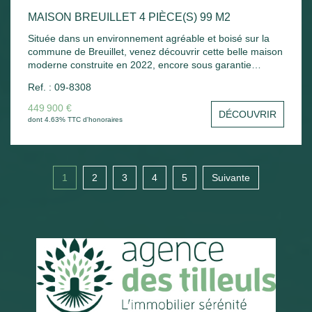
MAISON BREUILLET 4 PIÈCE(S) 99 M2
Située dans un environnement agréable et boisé sur la
commune de Breuillet, venez découvrir cette belle maison
moderne construite en 2022, encore sous garantie
décennale. Elle se compose d'une entrée ouvrant sur une
Ref. : 09-8308
spacieuse et lumineuse pièce de vie d'environ 50 m² avec
cuisine aménagée et entièrement équipée. L'espace nuit
449 900 €
DÉCOUVRIR
comprend deux chambres, une salle de bains avec WC
dont 4.63% TTC d'honoraires
ainsi qu'une suite parentale confortable. Un garage
complète l'ensemble. Le tout est édifié sur un beau terrain
de 723 m² offrant la possibilité de réaliser une piscine
selon vos envies. Maison récente, fonctionnelle et
1
2
3
4
5
Suivante
agréable à vivre, idéale pour une résidence principale
comme secondaire. À visiter sans tarder !