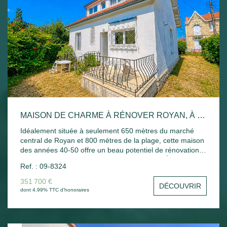
MAISON DE CHARME À RÉNOVER ROYAN, À DEUX PAS DU MARCHÉ ET DE LA PLAGE
Idéalement située à seulement 650 mètres du marché
central de Royan et 800 mètres de la plage, cette maison
des années 40-50 offre un beau potentiel de rénovation
dans un secteur particulièrement recherché. Édifiée sur
Ref. : 09-8324
un agréable terrain avec jardin, elle se compose, au rez-
de-chaussée, d'une entrée desservant un séjour
351 700 €
DÉCOUVRIR
lumineux, une cuisine indépendante, deux chambres de
dont 4.99% TTC d'honoraires
plain-pied, dont une avec sa salle de bains privative, ainsi
qu'un WC indépendant. À l'étage, un palier distribue deux
chambres, dont une avec un espace bureau, une salle