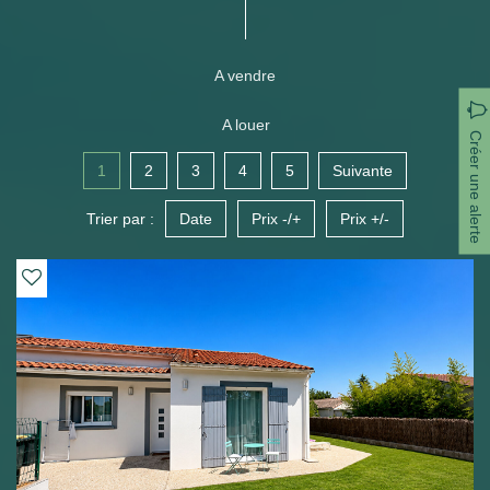
A vendre
A louer
Créer une alerte
1
2
3
4
5
Suivante
Trier par :
Date
Prix -/+
Prix +/-