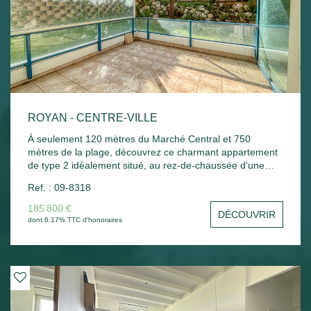
ROYAN - CENTRE-VILLE
À seulement 120 mètres du Marché Central et 750
mètres de la plage, découvrez ce charmant appartement
de type 2 idéalement situé, au rez-de-chaussée d'une
résidence de standing, sécurisée et bien entretenue. Il se
Ref. : 09-8318
compose d'une belle entrée avec grand placard, d'un
séjour-salon ouvrant sur une spacieuse terrasse couverte
185 800 €
DÉCOUVRIR
exposée Sud-Est, parfaite pour profiter des beaux jours.
dont 6.17% TTC d'honoraires
Vous trouverez également une cuisine indépendante,
aménagée et fonctionnelle, une grande chambre avec
placard, une salle d'eau ainsi que des WC séparés. Un
bien alliant confort, emplacement privilégié et qualité de
vie, à proximité immédiate des commerces et de l'océan.