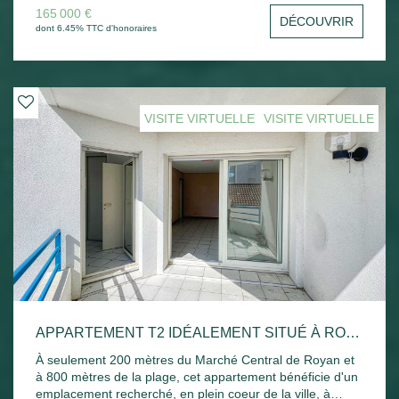
cuisine indépendante, d'une chambre, d'une salle de
165 000 €
DÉCOUVRIR
bains ainsi que de WC séparés. L'appartement dispose
dont 6.45% TTC d'honoraires
également d'une cave et d'une place de stationnement,
apportant un confort supplémentaire au quotidien. Vendu
loué, ce bien constitue une excellente opportunité pour un
investissement locatif, avec un locataire en place. Vous
apprécierez son emplacement privilégié, à deux pas du
VISITE VIRTUELLE
VISITE VIRTUELLE
marché central et des commerces. À découvrir sans
tarder !
APPARTEMENT T2 IDÉALEMENT SITUÉ À ROYAN - PROCHE MARCHÉ ET PLAGE
À seulement 200 mètres du Marché Central de Royan et
à 800 mètres de la plage, cet appartement bénéficie d'un
emplacement recherché, en plein coeur de la ville, à