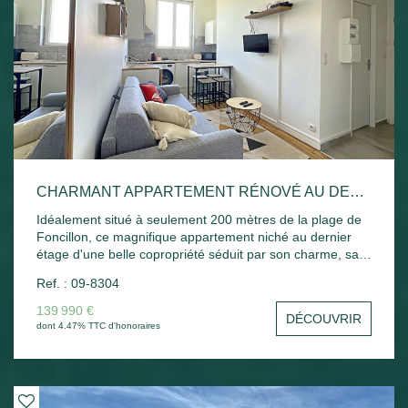
CHARMANT APPARTEMENT RÉNOVÉ AU DERNIER ÉTAGE, À DEUX PAS DE LA PLAGE DE FONCILLON
Idéalement situé à seulement 200 mètres de la plage de
Foncillon, ce magnifique appartement niché au dernier
étage d'une belle copropriété séduit par son charme, sa
luminosité et son emplacement privilégié. Parfait pour une
Ref. : 09-8304
résidence secondaire ou un investissement locatif, ce
bien rénové avec goût offre de beaux volumes sublimés
139 990 €
DÉCOUVRIR
par une belle hauteur sous plafond. Il se compose d'une
dont 4.47% TTC d'honoraires
entrée, d'une agréable pièce de vie avec cuisine
aménagée et équipée, bénéficiant d'une vue dégagée sur
l'église Notre-Dame, d'un dégagement avec placard
desservant une chambre confortable, ainsi que d'une