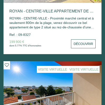
ROYAN - CENTRE-VILLE APPARTEMENT DE TYPE 2
ROYAN - CENTRE-VILLE - Proximité marché central et à
seulement 800m de la plage, venez découvrir ce bel
appartement de type 2 situé au rez-de-chaussée d'une
résidence sécurisée comprenant : Entrée, séjour-salon
Ref. : 09-8327
avec cuisine ouverte ouvrant sur terrasse et jardin,
chambre avec placard, salle d'eau avec wc et cellier. Un
199 900 €
DÉCOUVRIR
magnifique solarium avec vue dégagée sur Royan vient
dont 5.77% TTC d'honoraires
compléter ce logement. Chauffage électrique. Local vélo
commun - A découvrir ! Possibilité d'acquérir un garage
en sus.
VISITE VIRTUELLE
VISITE VIRTUELLE