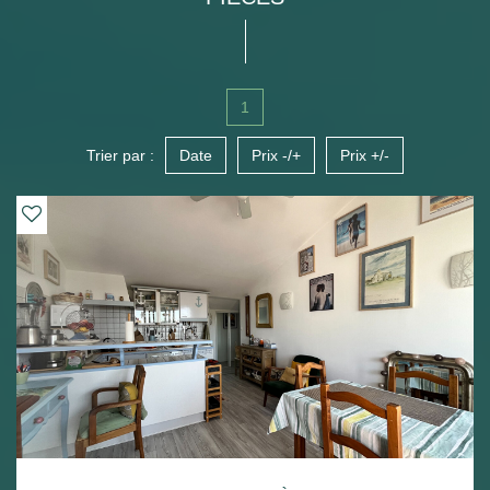
1
Trier par :
Date
Prix -/+
Prix +/-