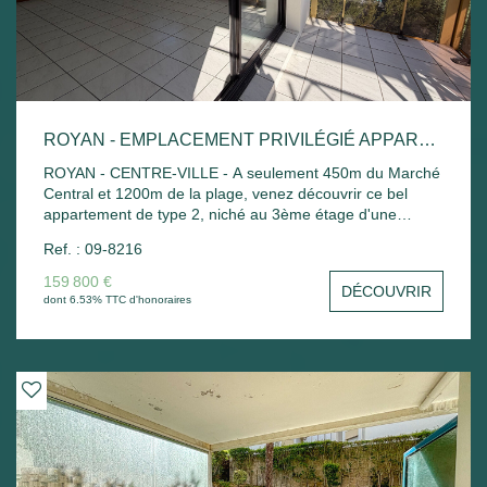
ROYAN - EMPLACEMENT PRIVILÉGIÉ APPARTEMENT LUMINEUX PROCHE DU MARCHÉ CENTRAL
ROYAN - CENTRE-VILLE - A seulement 450m du Marché
Central et 1200m de la plage, venez découvrir ce bel
appartement de type 2, niché au 3ème étage d'une
résidence sécurisée avec ascenseur. Il se compose d'une
Ref. : 09-8216
pièce de vie lumineuse s'ouvrant sur un balcon agréable,
d'une cuisine aménagée fonctionnelle, d'une chambre
159 800 €
DÉCOUVRIR
avec placard intégré, d'une salle de bains et d'un WC
dont 6.53% TTC d'honoraires
séparé. Un bien soigné, parfait pour un pied-à-terre ou un
investissement de qualité. Ravalement façades en cours
de réalisation.