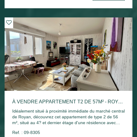
permet de profiter pleinement de la vie royannaise, avec
les commerces, le marché et les plages accessibles à
pied. Que vous recherchiez une résidence principale, un
pied-à-terre sur la côte ou un investissement locatif, cet
appartement offre un beau potentiel. À visiter sans tarder
!
À VENDRE APPARTEMENT T2 DE 57M² - ROYAN - VENDU LOUÉ
Idéalement situé à proximité immédiate du marché central
de Royan, découvrez cet appartement de type 2 de 56
m², situé au 4? et dernier étage d'une résidence avec
ascenseur. Il se compose d'une entrée avec placard, d'un
Ref. : 09-8305
séjour lumineux ouvrant sur un agréable balcon, d'une