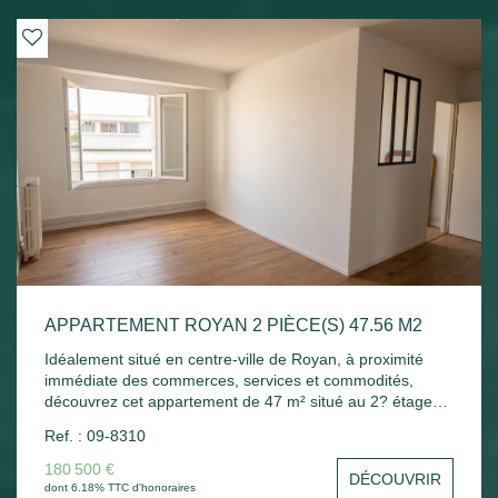
premières plages, permettant de profiter facilement des
commerces et du littoral. Bien vendu avec locataire en
place. Loyer actuel hors charges : 544 € par mois. Une
belle opportunité d'investissement sur le secteur
royannais.
APPARTEMENT ROYAN 2 PIÈCE(S) 47.56 M2
Idéalement situé en centre-ville de Royan, à proximité
immédiate des commerces, services et commodités,
découvrez cet appartement de 47 m² situé au 2? étage
d'une résidence sans ascenseur. L'appartement se
Ref. : 09-8310
compose d'une entrée desservant un séjour lumineux,
une cuisine indépendante, une chambre, une salle d'eau
180 500 €
DÉCOUVRIR
ainsi qu'un WC séparé Son emplacement privilégié
dont 6.18% TTC d'honoraires