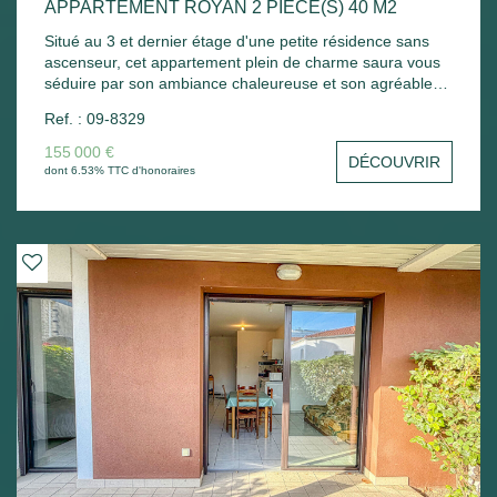
APPARTEMENT ROYAN 2 PIÈCE(S) 40 M2
Situé au 3 et dernier étage d'une petite résidence sans
ascenseur, cet appartement plein de charme saura vous
séduire par son ambiance chaleureuse et son agréable
aperçu sur la mer. Il se compose d'une entrée, d'un
Ref. : 09-8329
séjour lumineux avec coin cuisine, d'une chambre
mansardée, ainsi que d'une salle de bains avec WC,
155 000 €
DÉCOUVRIR
également mansardée. Vous profiterez également d'un
dont 6.53% TTC d'honoraires
balcon, idéal pour savourer un café tout en admirant
l'aperçu mer. Un bien idéal pour un pied-à-terre en bord
de mer, un premier achat ou un investissement locatif.