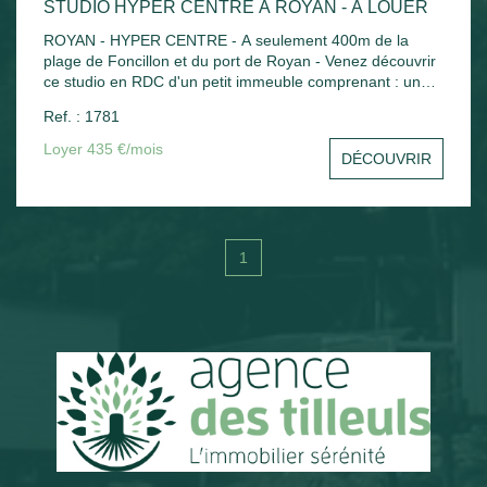
STUDIO HYPER CENTRE À ROYAN - À LOUER
ROYAN - HYPER CENTRE - A seulement 400m de la
plage de Foncillon et du port de Royan - Venez découvrir
ce studio en RDC d'un petit immeuble comprenant : une
pièce principale avec kitchenette, salle d'eau avec WC .
Ref. : 1781
Chauffage électrique.
Loyer 435 €/mois
DÉCOUVRIR
1