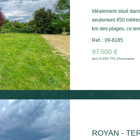
Idéalement situé dans
seulement 450 mètres
km des plages, ce terr
belle opportunité pour 
Ref. : 09-8185
zone UDa, il bénéfici
97 500 €
%, offrant de nombreu
dont 8.33% TTC d'honoraires
terrain plat, non viabi
permettant de concev
selon vos envies et vos besoins. Un e
au calme et proche de
entre ville et bord de 
ROYAN - TE