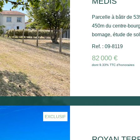
MEDIS
Parcelle à bâtir de 5
450m du centre-bourg.
bornage, étude de sol G1. Contactez-nous 
renseignement compl
Ref. : 09-8119
82 000 €
dont 9.33% TTC d'honoraires
EXCLUSIF
ROYAN TERR