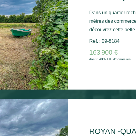
Dans un quartier rec
mètres des commerces 
découvrez cette belle 
superficie de 725 m². Situé en zone UDa, ce terrain plat offre
Ref. : 09-8184
une emprise au sol m
163 900 €
nombreux projets de co
dont 6.43% TTC d'honoraires
de constructeur, vous 
maison de vos envies. Un cadre idéal pour un pro
résidentiel, à deux p
minutes des plages de