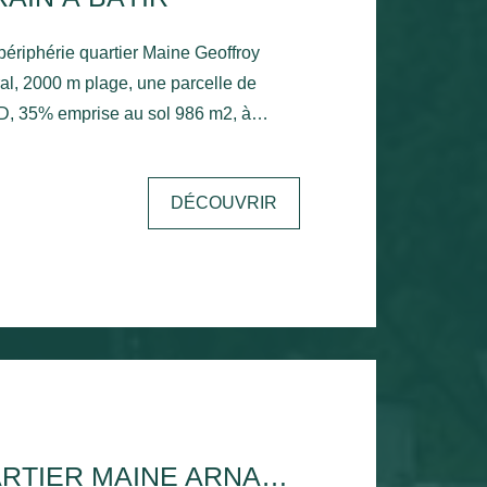
ériphérie quartier Maine Geoffroy
al, 2000 m plage, une parcelle de
 UD, 35% emprise au sol 986 m2, à
ngulaire, façade sur rue importante, A
DÉCOUVRIR
ROYAN -QUARTIER MAINE ARNAUD -TERRAIN À BÂTIR DE 725 M²