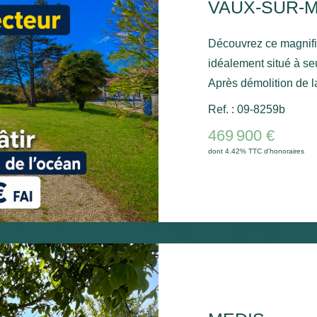
Découvrez ce magnifiq
idéalement situé à s
Après démolition de la
un formidable potentie
Ref. : 09-8259b
résidence principale,
469 900 €
opportunité exceptio
dont 4.42% TTC d'honoraires
recherché, alliant cal
commodités.