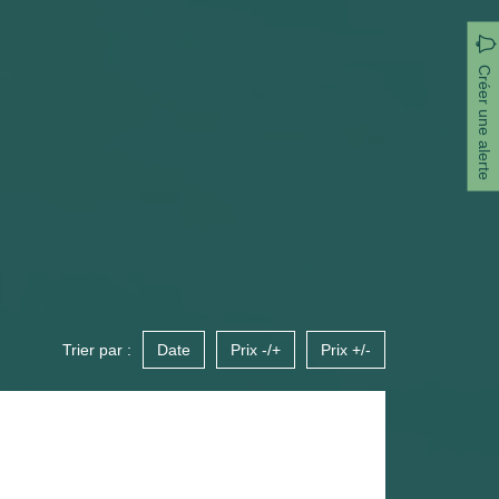
Créer une alerte
Trier par :
Date
Prix -/+
Prix +/-