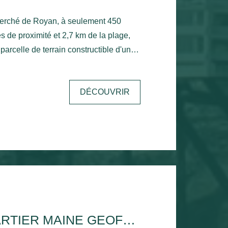
herché de Royan, à seulement 450
de proximité et 2,7 km de la plage,
parcelle de terrain constructible d'une
aximale de 50 %, permettant de
DÉCOUVRIR
nstruction. Non viabilisé, il est libre
laissant toute liberté pour concevoir la
jet
as des commodités et à quelques
 la côte royannaise.
ROYAN -QUARTIER MAINE GEOFFROY -TERRAIN À BÂTIR DE 422 M²