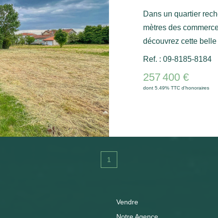
Dans un quartier rec
mètres des commerces 
découvrez cette belle 
superficie de 1169 m². Situé en zone UDa, ce terrain p
Ref. : 09-8185-8184
offre une emprise au 
257 400 €
nombreux projets de co
dont 5.49% TTC d'honoraires
de constructeur, vous 
maison de vos envies. Un cadre idéal pour un pro
résidentiel, à deux p
minutes des plages de
1
Vendre
Notre Agence