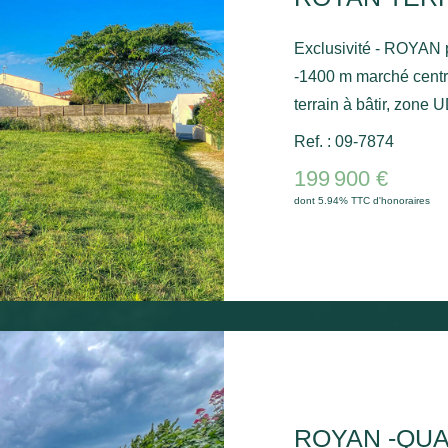
Exclusivité - ROYAN p
-1400 m marché centr
terrain à bâtir, zone
viabiliser, forme tria
Ref. : 09-7874
VOIR
199 900 €
dont 5.94% TTC d'honoraires