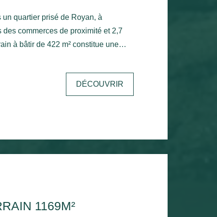
 un quartier prisé de Royan, à
 des commerces de proximité et 2,7
ain à bâtir de 422 m² constitue une
concrétiser votre projet immobilier. En
e d'une emprise au sol maximale de 50
DÉCOUVRIR
ses possibilités de construction. Ce
lisé, est libre de constructeur, vous
oir une maison qui vous ressemble,
mplacement de choix,
 toutes les commodités, pour une vie
mer.
RRAIN 1169M²