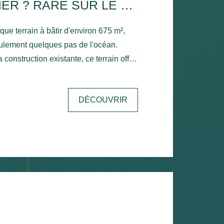
VAUX-SUR-MER ? RARE SUR LE SECTEUR ! 150M OCÉAN
ue terrain à bâtir d'environ 675 m²,
eulement quelques pas de l'océan.
 construction existante, ce terrain offre
l pour concrétiser votre projet de
 secondaire ou d'investissement. Une
DÉCOUVRIR
nnelle dans un environnement
me et proximité des plages et des