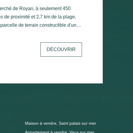
herché de Royan, à seulement 450
de proximité et 2,7 km de la plage,
parcelle de terrain constructible d'une
lat
sol maximale de 50 %, permettant de
DÉCOUVRIR
nstruction. Non viabilisé, il est libre
laissant toute liberté pour concevoir la
jet
as des commodités et à quelques
 la côte royannaise.
Maison à vendre, Saint palais sur mer
Appartement à vendre, Vaux sur mer