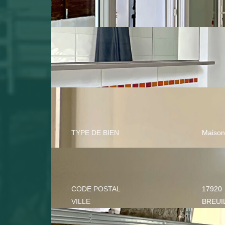
GÉNÉRAL
TYPE DE BIEN
Maison
LOCALISATION
CODE POSTAL
17920
VILLE
BREUI