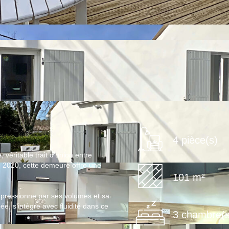
4 pièce(s)
véritable trait d'union entre
n 2020, cette demeure offre une
101 m²
impressionne par ses volumes et sa
e, s'intègre avec fluidité dans ce
3 chambre(s