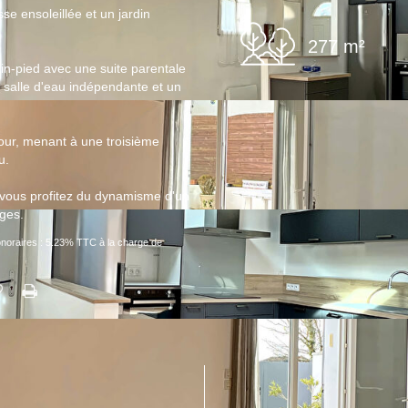
se ensoleillée et un jardin
277 m²
in-pied avec une suite parentale
 salle d'eau indépendante et un
our, menant à une troisième
u.
Ce bien est soumis à un diagnostic 
plus, rendez-vous sur
https://www.g
, vous profitez du dynamisme d'un
ages.
noraires : 5.23% TTC à la charge de