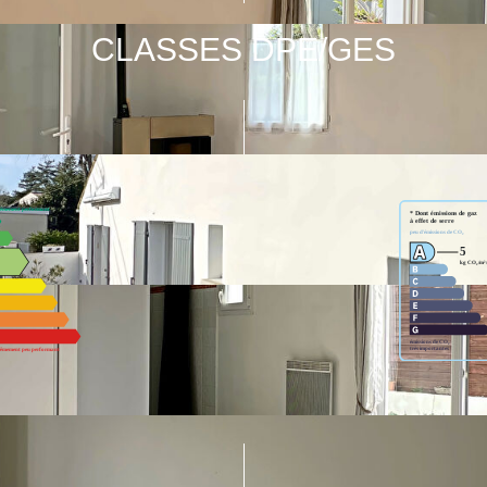
CLASSES DPE/GES
ur un usage standard entre 1460€ et 1990€. indexées aux années 202