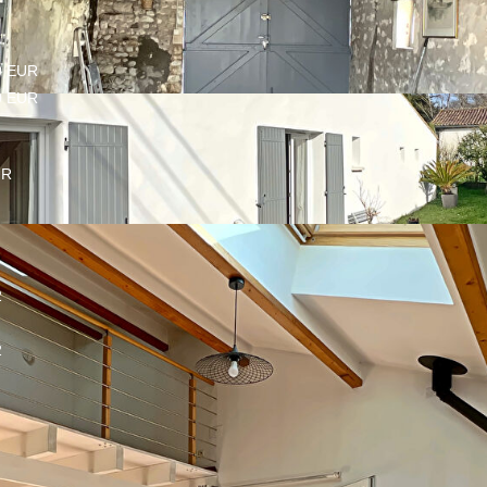
0 EUR
0 EUR
UR
2
2