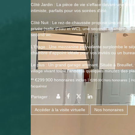
Côté Jardin : La pièce de vie s'efface devant une terras
intimiste, parfaits pour vos soirées d'été.
Côté Nuit : Le rez-de-chaussée propose une vie de pla
privée (salle d'eau et WC), une seconde chambre, une
second wc.
L'Étage : Une mezzanine polyvalente surplombe le séj
chambre d'appoint idéale pour vos invités ou un burea
Le plus : Un grand garage attenant. Située à Breuillet
village vivant toute l'année à quelques minutes des pl
** €299 900
honoraires inclus
|
|
€285 000
hors honoraires
Ho
l'acquéreur
Partager :
Accéder à la visite virtuelle
Nos honoraires