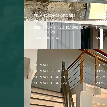
ASPECTS FINANCIERS
PRIX HORS HONORAIRES
28500
PRIX
29990
BIEN SOUMIS À L'ENCADREMENT
Non
DES LOYERS
TAXE FONCIÈRE
563 E
SURFACES
SURFACE
101 m
SURFACE SÉJOUR
39 m2
SURFACE TERRAIN
277 m
SURFACE TERRASSE
20 m2
EXTÉRIEUR