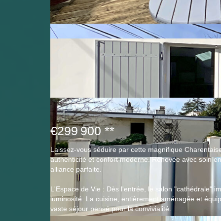
€299 900
**
Laissez-vous séduire par cette magnifique Charentaise, 
authenticité et confort moderne. Rénovée avec soin e
alliance parfaite.
L'Espace de Vie : Dès l'entrée, le salon "cathédrale" 
luminosité. La cuisine, entièrement aménagée et équipé
vaste séjour pensé pour la convivialité.