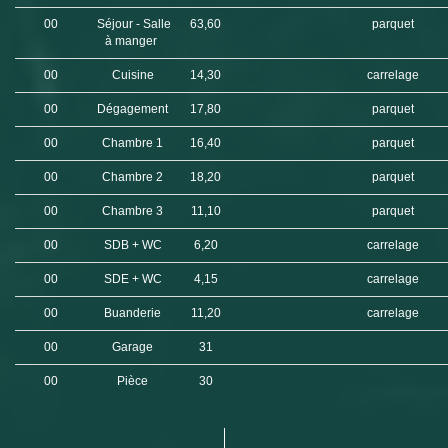
00
Séjour - Salle
63,60
parquet
à manger
00
Cuisine
14,30
carrelage
00
Dégagement
17,80
parquet
00
Chambre 1
16,40
parquet
00
Chambre 2
18,20
parquet
00
Chambre 3
11,10
parquet
00
SDB + WC
6,20
carrelage
00
SDE + WC
4,15
carrelage
00
Buanderie
11,20
carrelage
00
Garage
31
00
Pièce
30