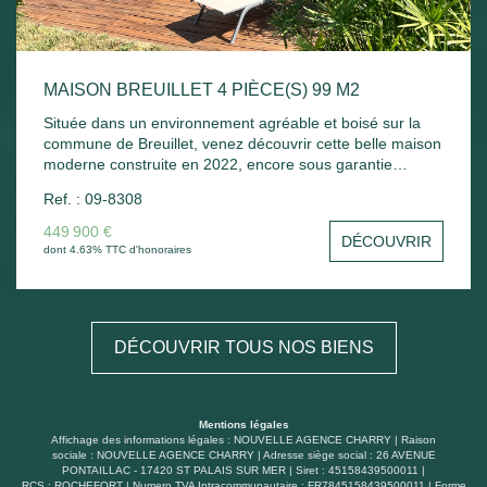
MAISON BREUILLET 4 PIÈCE(S) 99 M2
Située dans un environnement agréable et boisé sur la
commune de Breuillet, venez découvrir cette belle maison
moderne construite en 2022, encore sous garantie
décennale. Elle se compose d'une entrée ouvrant sur une
Ref. : 09-8308
spacieuse et lumineuse pièce de vie d'environ 50 m² avec
cuisine aménagée et entièrement équipée. L'espace nuit
449 900 €
DÉCOUVRIR
comprend deux chambres, une salle de bains avec WC
dont 4.63% TTC d'honoraires
ainsi qu'une suite parentale confortable. Un garage
complète l'ensemble. Le tout est édifié sur un beau terrain
de 723 m² offrant la possibilité de réaliser une piscine
selon vos envies. Maison récente, fonctionnelle et
DÉCOUVRIR TOUS NOS BIENS
agréable à vivre, idéale pour une résidence principale
comme secondaire. À visiter sans tarder !
Mentions légales
Affichage des informations légales : NOUVELLE AGENCE CHARRY | Raison
sociale : NOUVELLE AGENCE CHARRY | Adresse siège social : 26 AVENUE
PONTAILLAC - 17420 ST PALAIS SUR MER | Siret : 45158439500011 |
RCS : ROCHEFORT | Numero TVA Intracommunautaire : FR7845158439500011 | Forme