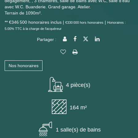
dégagement, , 3 chambres, salle de bains avec W.C, salle d'eau
avec W.C. Buanderie. Grand garage. Atelier.
Terrain de 1090m².
** €346 500
honoraires inclus
|
|
€330 000
hors honoraires
Honoraires :
5.00% TTC à la charge de l'acquéreur
Partager :
Nos honoraires
4 pièce(s)
164 m²
1 salle(s) de bains