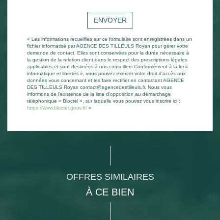
ENVOYER
« Les informations recueillies sur ce formulaire sont enregistrées dans un
fichier informatisé par AGENCE DES TILLEULS Royan pour gérer votre
demande de contact. Elles sont conservées pour la durée nécessaire à
la gestion de la relation client dans le respect des prescriptions légales
applicables et sont destinées à nos conseillers Conformément à la loi «
informatique et libertés », vous pouvez exercer votre droit d'accès aux
données vous concernant et les faire rectifier en contactant AGENCE
DES TILLEULS Royan contact@agencedestilleuls.fr. Nous vous
informons de l'existence de la liste d'opposition au démarchage
téléphonique « Bloctel », sur laquelle vous pouvez vous inscrire ici :
https://www.bloctel.gouv.fr/
»
OFFRES SIMILAIRES
À CE BIEN