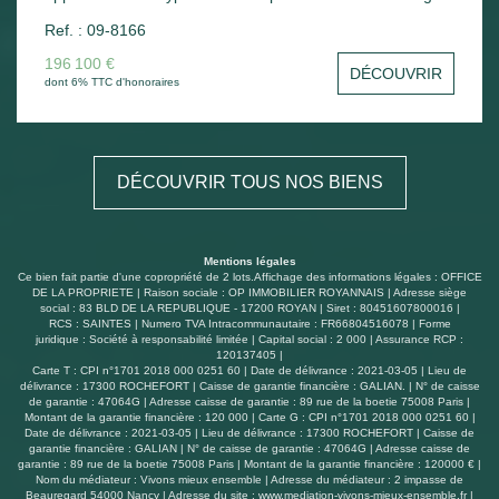
d'une petite copropriété composée de 4 lots. Cet
Ref. : 09-8166
appartement lumineux de 58m² offre un cadre de vie
agréable et fonctionnel. Il se compose d'une entrée, d'un
196 100 €
DÉCOUVRIR
séjour-salon lumineux ouvrant sur un balcon exposé Sud-
dont 6% TTC d'honoraires
Ouest, parfaits pour profiter des journées ensoleillées.
D'une cuisine indépendante, deux de chambres, d'une
salle d'eau et d'un wc indépendant. Un débarras extérieur
pratique complète cet ensemble. L'exposition garantit une
DÉCOUVRIR TOUS NOS BIENS
belle luminosité tout au long de la journée. À proximité
des commerces et des plages, cet appartement est idéal
pour ceux recherchant un lieu de vie tranquille et
accessible à Royan. Possibilité de stationnement devant
Mentions légales
l'immeuble. N'hésitez pas à nous contacter pour plus
Ce bien fait partie d'une copropriété de 2 lots.Affichage des informations légales : OFFICE
d'informations ou pour planifier une visite !
DE LA PROPRIETE | Raison sociale : OP IMMOBILIER ROYANNAIS | Adresse siège
social : 83 BLD DE LA REPUBLIQUE - 17200 ROYAN | Siret : 80451607800016 |
RCS : SAINTES | Numero TVA Intracommunautaire : FR66804516078 | Forme
juridique : Société à responsabilité limitée | Capital social : 2 000 | Assurance RCP :
120137405 |
Carte T : CPI n°1701 2018 000 0251 60 | Date de délivrance : 2021-03-05 | Lieu de
délivrance : 17300 ROCHEFORT | Caisse de garantie financière : GALIAN. | N° de caisse
de garantie : 47064G | Adresse caisse de garantie : 89 rue de la boetie 75008 Paris |
Montant de la garantie financière : 120 000 | Carte G : CPI n°1701 2018 000 0251 60 |
Date de délivrance : 2021-03-05 | Lieu de délivrance : 17300 ROCHEFORT | Caisse de
garantie financière : GALIAN | N° de caisse de garantie : 47064G | Adresse caisse de
garantie : 89 rue de la boetie 75008 Paris | Montant de la garantie financière : 120000 € |
Nom du médiateur : Vivons mieux ensemble | Adresse du médiateur : 2 impasse de
Beauregard 54000 Nancy | Adresse du site :
www.mediation-vivons-mieux-ensemble.fr
|