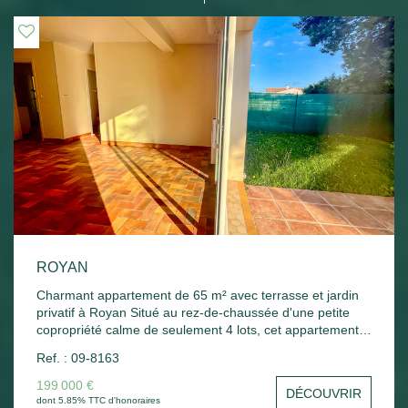
ROYAN
Charmant appartement de 65 m² avec terrasse et jardin
privatif à Royan Situé au rez-de-chaussée d'une petite
copropriété calme de seulement 4 lots, cet appartement
lumineux de 65 m² offre un cadre de vie agréable et
Ref. : 09-8163
fonctionnel. Il se compose d'une cuisine séparée, d'un
séjour-salon spacieux ouvrant directement sur une
199 000 €
DÉCOUVRIR
terrasse et un jardin privatif, parfaits pour profiter des
dont 5.85% TTC d'honoraires