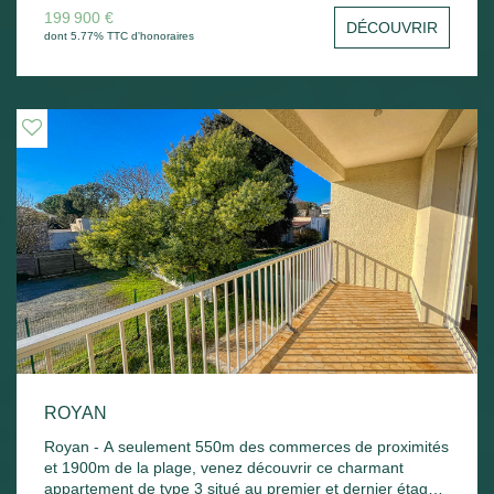
chambre avec placard, salle d'eau avec wc et cellier. Un
199 900 €
DÉCOUVRIR
magnifique solarium avec vue dégagée sur Royan vient
dont 5.77% TTC d'honoraires
compléter ce logement. Chauffage électrique. Local vélo
commun - A découvrir ! Possibilité d'acquérir un garage
en sus.
ROYAN
Royan - A seulement 550m des commerces de proximités
et 1900m de la plage, venez découvrir ce charmant
appartement de type 3 situé au premier et dernier étage