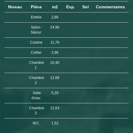
Niveau
Pièce
m2
Exp.
Sol
Commentaires
Entrée
2,86
Salon -
24,96
Séjour
Cuisine
11,76
Cellier
2,96
Chambre
10,40
1
Chambre
12,68
2
Salle
5,20
d'eau
Chambre
12,63
3
W.C.
1,52