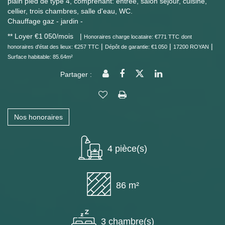
plain pied de type 4, comprenant: entrée, salon séjour, cuisine,
cellier, trois chambres, salle d'eau, WC.
Chauffage gaz - jardin -
**
Loyer €1 050/mois
|
Honoraires charge locataire: €771 TTC
dont
|
|
|
honoraires d'état des lieux: €257 TTC
Dépôt de garantie: €1 050
17200 ROYAN
Surface habitable: 85.64m²
Partager :
Nos honoraires
4 pièce(s)
86 m²
3 chambre(s)