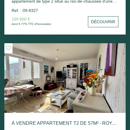
appartement de type 2 situé au rez-de-chaussée d'une
résidence sécurisée comprenant : Entrée, séjour-salon
Ref. : 09-8327
avec cuisine ouverte ouvrant sur terrasse et jardin,
chambre avec placard, salle d'eau avec wc et cellier. Un
199 900 €
DÉCOUVRIR
magnifique solarium avec vue dégagée sur Royan vient
dont 5.77% TTC d'honoraires
compléter ce logement. Chauffage électrique. Local vélo
commun - A découvrir ! Possibilité d'acquérir un garage
en sus.
À VENDRE APPARTEMENT T2 DE 57M² - ROYAN - VENDU LOUÉ