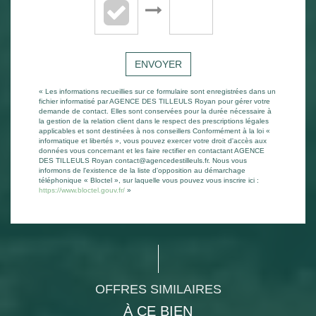
ENVOYER
« Les informations recueillies sur ce formulaire sont enregistrées dans un
fichier informatisé par AGENCE DES TILLEULS Royan pour gérer votre
demande de contact. Elles sont conservées pour la durée nécessaire à
la gestion de la relation client dans le respect des prescriptions légales
applicables et sont destinées à nos conseillers Conformément à la loi «
informatique et libertés », vous pouvez exercer votre droit d'accès aux
données vous concernant et les faire rectifier en contactant AGENCE
DES TILLEULS Royan contact@agencedestilleuls.fr. Nous vous
informons de l'existence de la liste d'opposition au démarchage
téléphonique « Bloctel », sur laquelle vous pouvez vous inscrire ici :
https://www.bloctel.gouv.fr/
»
OFFRES SIMILAIRES
À CE BIEN