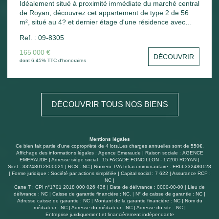
Idéalement situé à proximité immédiate du marché central
de Royan, découvrez cet appartement de type 2 de 56
m², situé au 4? et dernier étage d'une résidence avec
ascenseur. Il se compose d'une entrée avec placard, d'un
Ref. : 09-8305
séjour lumineux ouvrant sur un agréable balcon, d'une
cuisine indépendante, d'une chambre, d'une salle de
165 000 €
DÉCOUVRIR
bains ainsi que de WC séparés. L'appartement dispose
dont 6.45% TTC d'honoraires
également d'une cave et d'une place de stationnement,
apportant un confort supplémentaire au quotidien. Vendu
loué, ce bien constitue une excellente opportunité pour un
investissement locatif, avec un locataire en place. Vous
DÉCOUVRIR TOUS NOS BIENS
apprécierez son emplacement privilégié, à deux pas du
marché central et des commerces. À découvrir sans
tarder !
Mentions légales
Ce bien fait partie d'une copropriété de 4 lots.Les charges annuelles sont de 550€.
Affichage des informations légales : Agence Emeraude | Raison sociale : AGENCE
EMERAUDE | Adresse siège social : 15 FACADE FONCILLON - 17200 ROYAN |
Siret : 33248012800021 | RCS : NC | Numero TVA Intracommunautaire : FR66332480128
| Forme juridique : Société par actions simplifiée | Capital social : 7 622 | Assurance RCP :
NC |
Carte T : CPI n°1701 2018 000 026 436 | Date de délivrance : 0000-00-00 | Lieu de
délivrance : NC | Caisse de garantie financière : NC. | N° de caisse de garantie : NC |
Adresse caisse de garantie : NC | Montant de la garantie financière : NC | Nom du
médiateur : NC | Adresse du médiateur : NC | Adresse du site : NC |
Entreprise juridiquement et financièrement indépendante