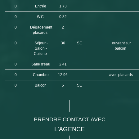
0
Entrée
1,73
0
W.C.
0,82
0
Dégagement
2
placards
0
Séjour -
36
SE
ouvrant sur
Salon -
balcon
Cuisine
0
Salle d'eau
2,41
0
Chambre
12,96
avec placards
0
Balcon
5
SE
PRENDRE CONTACT AVEC
L'AGENCE