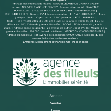
Mentions légales
Affichage des informations légales : NOUVELLE AGENCE CHARRY | Raison
sociale : NOUVELLE AGENCE CHARRY | Adresse siège social : 26 AVENUE
PONTAILLAC - 17420 ST PALAIS SUR MER | Siret : 45158439500011 |
RCS : ROCHEFORT | Numero TVA Intracommunautaire : FR7845158439500011 | Forme
juridique : SARL | Capital social : 7 700 | Assurance RCP : SUFFREN |
Carte T : CPI n°1701 2016 000 006 429 | Date de délivrance : 0000-00-00 | Lieu de
délivrance : NC | Caisse de garantie financière : SOCAF. | N° de caisse de garantie :
23267 | Adresse caisse de garantie : 26 avenue de Suffren 75015 PARIS | Montant de la
garantie financière : 110 000 | Nom du médiateur : MEDIATION VIVONS ENSEMBLE |
Adresse du médiateur : 465 Avenue de la libération 54000 NANCY | Adresse du site :
www.mediation-vivons-mieux-ensemble.fr
|
Entreprise juridiquement et financièrement indépendante
Acheter
Vendre
Louer