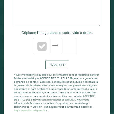
Déplacer l'image dans le cadre vide à droite
ENVOYER
« Les informations recueillies sur ce formulaire sont enregistrées dans un
fichier informatisé par AGENCE DES TILLEULS Royan pour gérer votre
demande de contact. Elles sont conservées pour la durée nécessaire à
la gestion de la relation client dans le respect des prescriptions légales
applicables et sont destinées à nos conseillers Conformément à la loi «
informatique et libertés », vous pouvez exercer votre droit d'accès aux
données vous concernant et les faire rectifier en contactant AGENCE
DES TILLEULS Royan contact@agencedestilleuls.fr. Nous vous
informons de l'existence de la liste d'opposition au démarchage
téléphonique « Bloctel », sur laquelle vous pouvez vous inscrire ici :
https://www.bloctel.gouv.fr/
»