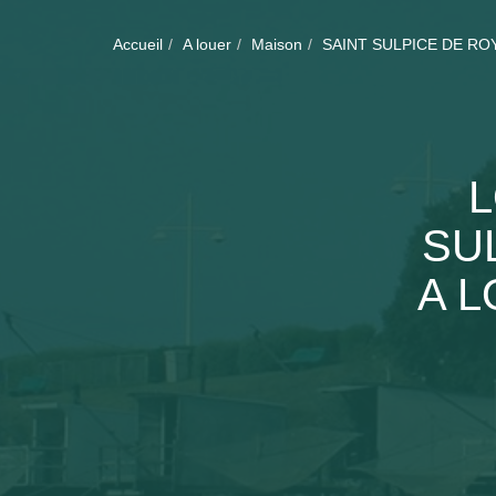
Accueil
A louer
Maison
SAINT SULPICE DE RO
L
SU
A L