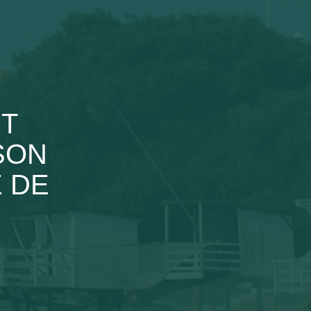
NT
SON
E DE