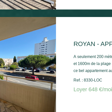
ROYAN - AP
A seulement 200 mèt
et 1600m de la plage
ce bel appartement au
séjour avec balcon, u
Ref. : 8330-LOC
une salle de bain ave
Loyer 648 €/mo
stationnement commun. Chauffage électrique et ballo
chaude électrique.