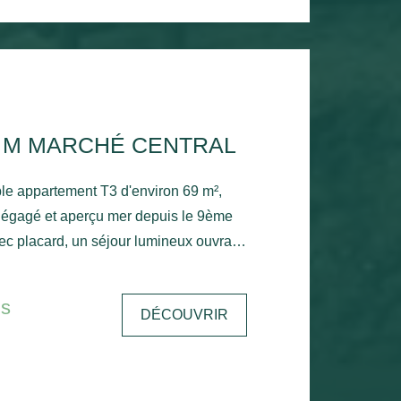
0 M MARCHÉ CENTRAL
le appartement T3 d'environ 69 m²,
ec placard, un séjour lumineux ouvrant
on exposé plein sud avec un aperçu
épendante, une chambre avec placard,
is
DÉCOUVRIR
bre, salle de bains et toilettes
 une place de parking privative.