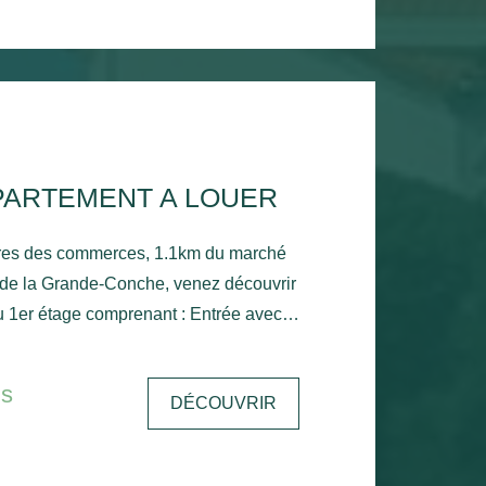
PARTEMENT A LOUER
res des commerces, 1.1km du marché
 de la Grande-Conche, venez découvrir
u 1er étage comprenant : Entrée avec
ec balcon, une cuisine, une chambre
le de bain, un wc et un stationnement
is
DÉCOUVRIR