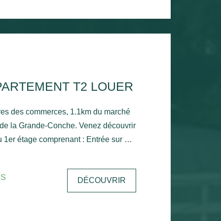
PARTEMENT T2 LOUER
res des commerces, 1.1km du marché
 de la Grande-Conche. Venez découvrir
 1er étage comprenant : Entrée sur un
ne cuisine, une chambre avec placard,
c sèche serviette, un wc et un
is
DÉCOUVRIR
n d'eau