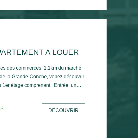
PARTEMENT A LOUER
res des commerces, 1.1km du marché
 de la Grande-Conche, venez découvrir
 1er étage comprenant : Entrée, un
une chambre, un balcon donnant sur le
une salle de bain, un wc et un
is
DÉCOUVRIR
n d'eau