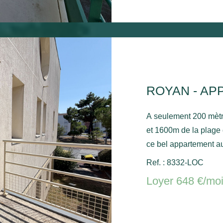
ROYAN - AP
A seulement 200 mèt
et 1600m de la plage
ce bel appartement a
placard, un séjour av
Ref. : 8332-LOC
avec placard, une sal
Loyer 648 €/mo
commun. Chauffage électrique et ballon d'eau chaude
électrique.