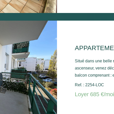
APPARTEME
Situé dans une belle
ascenseur, venez déc
balcon comprenant : e
chambre - Une place de par
Ref. : 2254-LOC
électrique. Libre de su
Loyer 685 €/mo