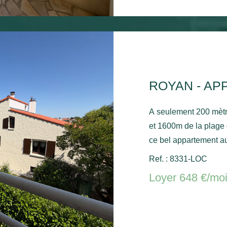
ROYAN - AP
A seulement 200 mèt
et 1600m de la plage
ce bel appartement au
séjour, une cuisine, 
Ref. : 8331-LOC
séjour et la chambre, 
Loyer 648 €/mo
stationnement commun. Chauffage électrique et ballo
chaude électrique.