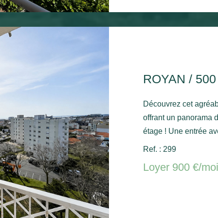
ROYAN / 50
Découvrez cet agréab
offrant un panorama dégagé et aperçu mer depuis le 9ème
étage ! Une entrée av
sur un agréable balc
Ref. : 299
mer, une cuisine ind
Loyer 900 €/mo
un bureau ou une cham
séparées. Une cave et
Disponible de suite