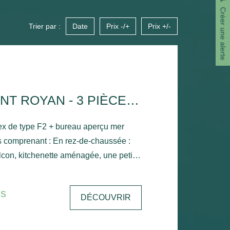
Créer une alerte
Trier par :
Date
Prix -/+
Prix +/-
APPARTEMENT ROYAN - 3 PIÈCE(S) - 43.85 M2
x de type F2 + bureau aperçu mer
 comprenant : En rez-de-chaussée :
lcon, kitchenette aménagée, une petite
l'étage : Palier avec
 mansardée, salle de bains avec
is
DÉCOUVRIR
king - Chauffage électrique.