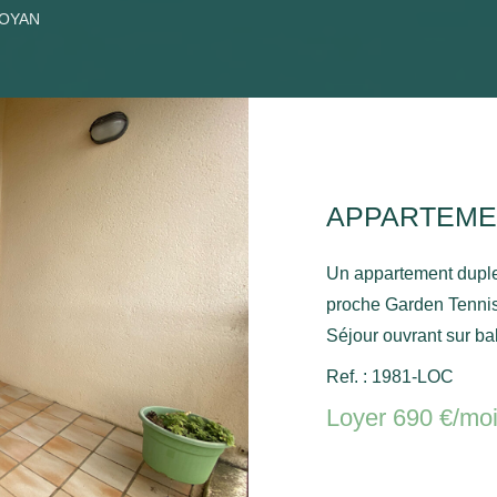
ROYAN
Un appartement duple
proche Garden Tennis
Séjour ouvrant sur ba
chambre avec placard, wc séparé. A 
Ref. : 1981-LOC
placard, une chambre
Loyer 690 €/mo
placard. Place de par