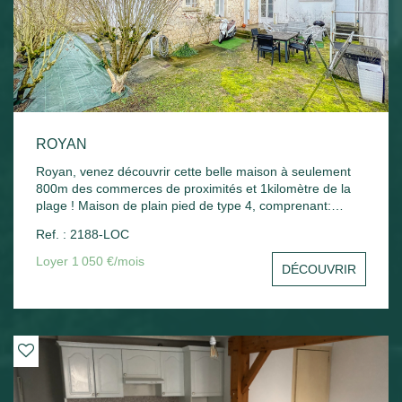
ROYAN
Royan, venez découvrir cette belle maison à seulement
800m des commerces de proximités et 1kilomètre de la
plage ! Maison de plain pied de type 4, comprenant:
entrée, salon séjour, cuisine, cellier, trois chambres, salle
Ref. : 2188-LOC
d'eau, WC. Chauffage gaz - jardin -
Loyer 1 050 €/mois
DÉCOUVRIR