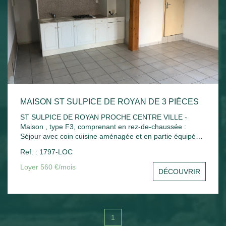
MAISON ST SULPICE DE ROYAN DE 3 PIÈCES
ST SULPICE DE ROYAN PROCHE CENTRE VILLE -
Maison , type F3, comprenant en rez-de-chaussée :
Séjour avec coin cuisine aménagée et en partie équipée
(plaque + hotte), cellier, salle d'eau avec wc. A l'étage :
Ref. : 1797-LOC
Palier, deux chambres avec placard. Chauffage
électrique.
Loyer 560 €/mois
DÉCOUVRIR
1