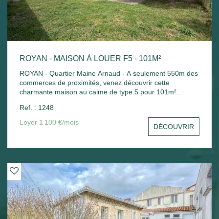
ROYAN - MAISON À LOUER F5 - 101M²
ROYAN - Quartier Maine Arnaud - A seulement 550m des
commerces de proximités, venez découvrir cette
charmante maison au calme de type 5 pour 101m²
comprenant : - Au rez-de-chaussée : Salle à manger avec
Ref. : 1248
cuisine aménagée ouvrant sur terrasse et jardin, chambre
avec salle d'eau et wc, cellier et garage. - A l'étage :
Loyer 1 100 €/mois
DÉCOUVRIR
Palier, 3 chambres avec placard, salle d'eau avec douche
et baignoire, wc. Chauffage au sol + eau chaude solaire.