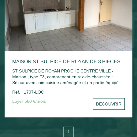
MAISON ST SULPICE DE ROYAN DE 3 PIÈCES
ST SULPICE DE ROYAN PROCHE CENTRE VILLE -
Maison , type F3, comprenant en rez-de-chaussée :
Séjour avec coin cuisine aménagée et en partie équipée
(plaque + hotte), cellier, salle d'eau avec wc. A l'étage :
Ref. : 1797-LOC
Palier, deux chambres avec placard. Chauffage
électrique.
Loyer 560 €/mois
DÉCOUVRIR
1