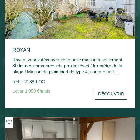
ROYAN
Royan, venez découvrir cette belle maison à seulement
800m des commerces de proximités et 1kilomètre de la
plage ! Maison de plain pied de type 4, comprenant:
entrée, salon séjour, cuisine, cellier, trois chambres, salle
Ref. : 2188-LOC
d'eau, WC. Chauffage gaz - jardin -
Loyer 1 050 €/mois
DÉCOUVRIR