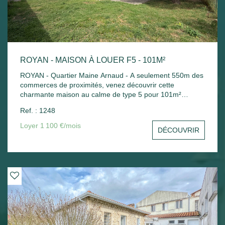
ROYAN - MAISON À LOUER F5 - 101M²
ROYAN - Quartier Maine Arnaud - A seulement 550m des
commerces de proximités, venez découvrir cette
charmante maison au calme de type 5 pour 101m²
comprenant : - Au rez-de-chaussée : Salle à manger avec
Ref. : 1248
cuisine aménagée ouvrant sur terrasse et jardin, chambre
avec salle d'eau et wc, cellier et garage. - A l'étage :
Loyer 1 100 €/mois
DÉCOUVRIR
Palier, 3 chambres avec placard, salle d'eau avec douche
et baignoire, wc. Chauffage au sol + eau chaude solaire.