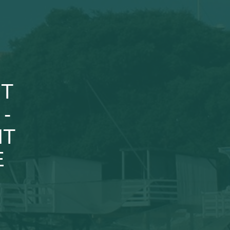
NT
-
NT
E