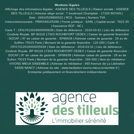
Mentions légales
Affichage des informations légales : AGENCE DES TILLEULS | Raison sociale : AGENCE
DES TILLEULS | Adresse siège social : 7 boulevard Champlain - 17200 ROYAN |
Siret : 34910528800022 | RCS : Saintes | Numero TVA
Intracommunautaire : FR86349105288 | Forme juridique : SARL | Capital social : 7622.45
| Assurance RCP : NC |
Carte T : CPI17012016000005639 | Date de délivrance : 2016-03-31 | Lieu de délivrance
: Corderie Royale, BP 60118 17303 ROCHEFORT CEDEX | Caisse de garantie financière
: SOCAF. | N° de caisse de garantie : SP86639 | Adresse caisse de garantie : 26 av de
Suffren 75015 Paris | Montant de la garantie financière : 120 000 | Carte G :
CPI17012016000005639 | Date de délivrance : 2016-03-31 | Lieu de délivrance :
Corderie Royale, BP 60118 17303 ROCHEFORT CEDEX | Caisse de garantie financière :
SOCAF | N° de caisse de garantie : SP86639 | Adresse caisse de garantie : 26 av de
Sufren 75015 Paris | Montant de la garantie financière : 260 000 | Nom du médiateur :
VIVONS MIEUX ENSEMBLE | Adresse du médiateur : 465 Avenue de La Libération
54000 NANCY | Adresse du site :
www.mediation-vivons-mieux-ensemble.fr
|
Entreprise juridiquement et financièrement indépendante