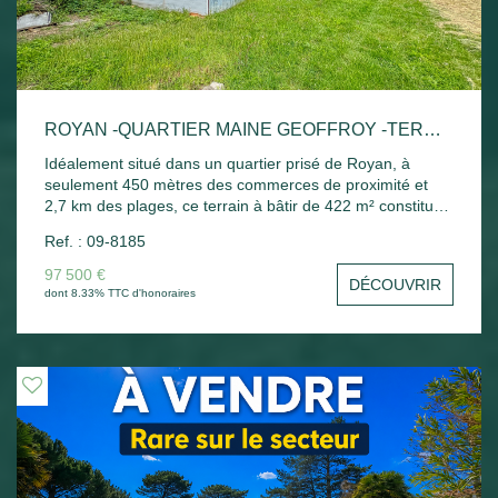
ROYAN -QUARTIER MAINE GEOFFROY -TERRAIN À BÂTIR DE 422 M²
Idéalement situé dans un quartier prisé de Royan, à
seulement 450 mètres des commerces de proximité et
2,7 km des plages, ce terrain à bâtir de 422 m² constitue
une belle opportunité pour concrétiser votre projet
Ref. : 09-8185
immobilier. En zone UDa, il bénéficie d'une emprise au sol
maximale de 50 %, offrant de nombreuses possibilités de
97 500 €
DÉCOUVRIR
construction. Ce terrain plat, non viabilisé, est libre de
dont 8.33% TTC d'honoraires
constructeur, vous permettant de concevoir une maison
qui vous ressemble, selon vos envies et vos besoins. Un
emplacement de choix, au calme et proche de toutes les
commodités, pour une vie entre ville et bord de mer.