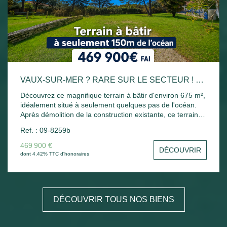
VAUX-SUR-MER ? RARE SUR LE SECTEUR ! 150M OCÉAN
Découvrez ce magnifique terrain à bâtir d'environ 675 m²,
idéalement situé à seulement quelques pas de l'océan.
Après démolition de la construction existante, ce terrain
offre un formidable potentiel pour concrétiser votre projet
Ref. : 09-8259b
de résidence principale, secondaire ou d'investissement.
Une opportunité exceptionnelle dans un environnement
469 900 €
DÉCOUVRIR
recherché, alliant calme et proximité des plages et des
dont 4.42% TTC d'honoraires
commodités.
DÉCOUVRIR TOUS NOS BIENS