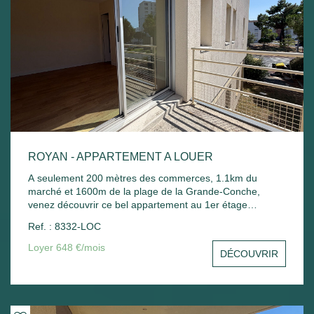
ROYAN - APPARTEMENT A LOUER
A seulement 200 mètres des commerces, 1.1km du
marché et 1600m de la plage de la Grande-Conche,
venez découvrir ce bel appartement au 1er étage
comprenant : Entrée avec placard, un séjour avec balcon,
Ref. : 8332-LOC
une cuisine, une chambre avec placard, une salle de
bain, un wc et un stationnement commun. Chauffage
Loyer 648 €/mois
DÉCOUVRIR
électrique et ballon d'eau chaude électrique.