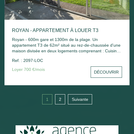
ROYAN - APPARTEMENT À LOUER T3
Royan - 600m gare et 1300m de la plage. Un
appartement T3 de 62m² situé au rez-de-chaussée d'une
maison divisée en deux logements comprenant : Cuisine
indépendante, séjour, 2 chambres, bureau, salle de bains
Ref. : 2097-LOC
et wc. Chauffage électrique. Jardin commun.
Loyer 700 €/mois
DÉCOUVRIR
1
2
Suivante