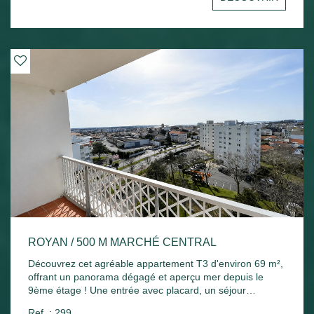
Chauffage électrique et ballon d'eau chaude électrique.
ROYAN / 500 M MARCHÉ CENTRAL
Découvrez cet agréable appartement T3 d'environ 69 m²,
offrant un panorama dégagé et aperçu mer depuis le
9ème étage ! Une entrée avec placard, un séjour
lumineux ouvrant sur un agréable balcon exposé plein
Ref. : 299