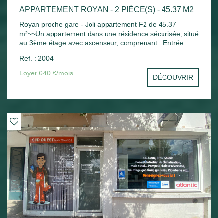
APPARTEMENT ROYAN - 2 PIÈCE(S) - 45.37 M2
Royan proche gare - Joli appartement F2 de 45.37
m²~~Un appartement dans une résidence sécurisée, situé
au 3ème étage avec ascenseur, comprenant : Entrée
avec placard, séjour ouvrant sur balcon avec un coin
Ref. : 2004
cuisine aménagée, une chambre avec placard, salle de
bains, wc indépendant. Chauffage électrique - Une place
Loyer 640 €/mois
DÉCOUVRIR
de parking extérieure - Un cellier extérieur