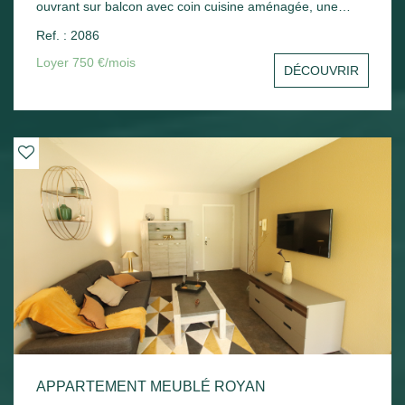
ouvrant sur balcon avec coin cuisine aménagée, une
chambre avec placard, un cellier, une salle d'eau avec wc.
Ref. : 2086
Une place de parking en sous-sol - Chauffage électrique.
Loyer 750 €/mois
DÉCOUVRIR
APPARTEMENT MEUBLÉ ROYAN