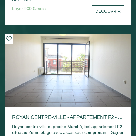
sud avec un aperçu mer, une cuisine indépendante, une
chambre avec placard, un bureau ou une chambre, salle
Loyer 900 €/mois
DÉCOUVRIR
de bains et toilettes séparées. Une cave et une place de
parking privative. Disponible de suite
ROYAN CENTRE-VILLE - APPARTEMENT F2 - 42.52M²
Royan centre-ville et proche Marché, bel appartement F2
situé au 2ème étage avec ascenseur comprenant : Séjour