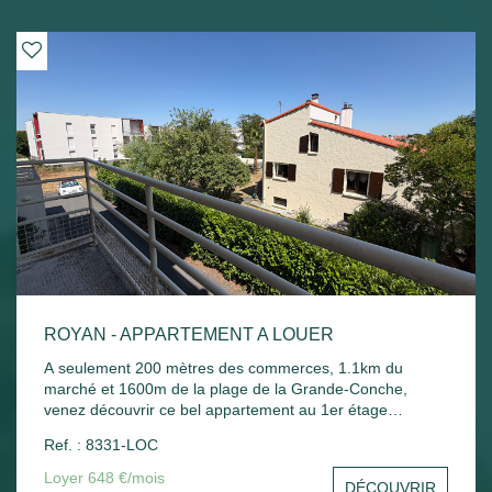
ROYAN - APPARTEMENT A LOUER
A seulement 200 mètres des commerces, 1.1km du
marché et 1600m de la plage de la Grande-Conche,
venez découvrir ce bel appartement au 1er étage
comprenant : Entrée, un séjour, une cuisine, une
Ref. : 8331-LOC
chambre, un balcon donnant sur le séjour et la chambre,
une salle de bain, un wc et un stationnement commun.
Loyer 648 €/mois
DÉCOUVRIR