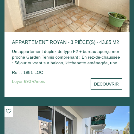
APPARTEMENT ROYAN - 3 PIÈCE(S) - 43.85 M2
Un appartement duplex de type F2 + bureau aperçu mer
proche Garden Tennis comprenant : En rez-de-chaussée
: Séjour ouvrant sur balcon, kitchenette aménagée, une
petite chambre avec placard, wc séparé. A l'étage : Palier
Ref. : 1981-LOC
avec placard, une chambre mansardée, salle de bains
avec placard. Place de parking - Chauffage électrique.
Loyer 690 €/mois
DÉCOUVRIR