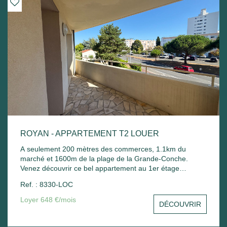
ROYAN - APPARTEMENT T2 LOUER
A seulement 200 mètres des commerces, 1.1km du
marché et 1600m de la plage de la Grande-Conche.
Venez découvrir ce bel appartement au 1er étage
comprenant : Entrée sur un séjour avec balcon, une
Ref. : 8330-LOC
cuisine, une chambre avec placard, une salle de bain
avec sèche serviette, un wc et un stationnement commun.
Loyer 648 €/mois
DÉCOUVRIR
Chauffage électrique et ballon d'eau chaude électrique.