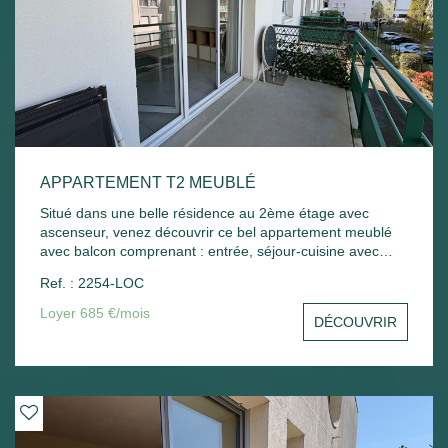
APPARTEMENT T2 MEUBLÉ
Situé dans une belle résidence au 2ème étage avec
ascenseur, venez découvrir ce bel appartement meublé
avec balcon comprenant : entrée, séjour-cuisine avec
balcon, chambre - Une place de parking extérieur.
Ref. : 2254-LOC
Chauffage électrique. Libre de suite
Loyer 685 €/mois
DÉCOUVRIR