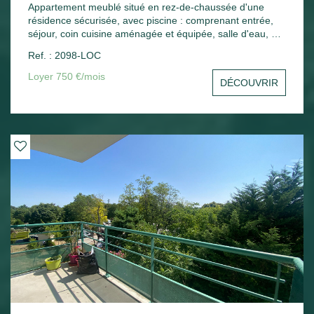
Appartement meublé situé en rez-de-chaussée d'une
résidence sécurisée, avec piscine : comprenant entrée,
séjour, coin cuisine aménagée et équipée, salle d'eau, wc,
une chambre, une terrasse. Une place de parking.
Ref. : 2098-LOC
Chauffage électrique.
Loyer 750 €/mois
DÉCOUVRIR