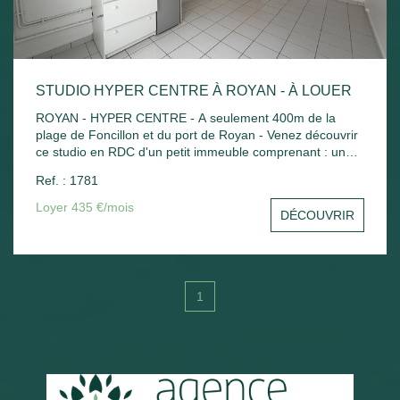
STUDIO HYPER CENTRE À ROYAN - À LOUER
ROYAN - HYPER CENTRE - A seulement 400m de la
plage de Foncillon et du port de Royan - Venez découvrir
ce studio en RDC d'un petit immeuble comprenant : une
pièce principale avec kitchenette, salle d'eau avec WC .
Ref. : 1781
Chauffage électrique.
Loyer 435 €/mois
DÉCOUVRIR
1