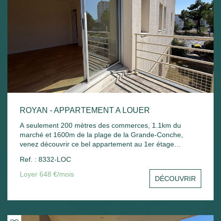
ROYAN - APPARTEMENT A LOUER
A seulement 200 mètres des commerces, 1.1km du
marché et 1600m de la plage de la Grande-Conche,
venez découvrir ce bel appartement au 1er étage
comprenant : Entrée avec placard, un séjour avec balcon,
Ref. : 8332-LOC
une cuisine, une chambre avec placard, une salle de
bain, un wc et un stationnement commun. Chauffage
Loyer 648 €/mois
DÉCOUVRIR
électrique et ballon d'eau chaude électrique.