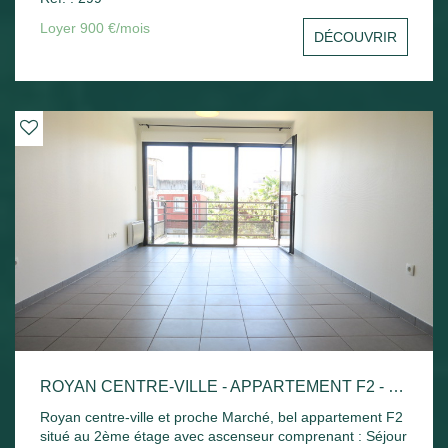
sud avec un aperçu mer, une cuisine indépendante, une
chambre avec placard, un bureau ou une chambre, salle
Loyer 900 €/mois
DÉCOUVRIR
de bains et toilettes séparées. Une cave et une place de
parking privative. Disponible de suite
ROYAN CENTRE-VILLE - APPARTEMENT F2 - 42.52M²
Royan centre-ville et proche Marché, bel appartement F2
situé au 2ème étage avec ascenseur comprenant : Séjour