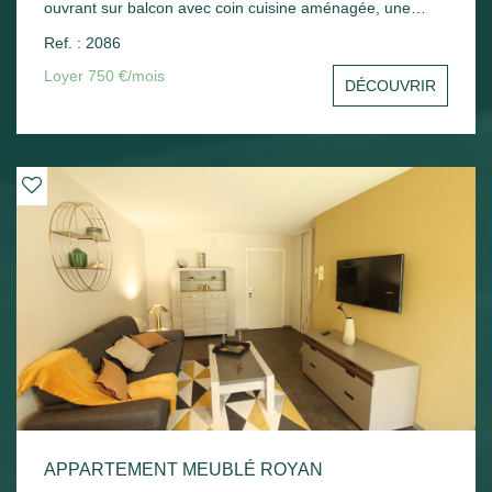
ouvrant sur balcon avec coin cuisine aménagée, une
chambre avec placard, un cellier, une salle d'eau avec wc.
Ref. : 2086
Une place de parking en sous-sol - Chauffage électrique.
Loyer 750 €/mois
DÉCOUVRIR
APPARTEMENT MEUBLÉ ROYAN