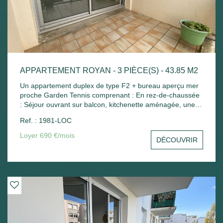
APPARTEMENT ROYAN - 3 PIÈCE(S) - 43.85 M2
Un appartement duplex de type F2 + bureau aperçu mer
proche Garden Tennis comprenant : En rez-de-chaussée
: Séjour ouvrant sur balcon, kitchenette aménagée, une
petite chambre avec placard, wc séparé. A l'étage : Palier
Ref. : 1981-LOC
avec placard, une chambre mansardée, salle de bains
avec placard. Place de parking - Chauffage électrique.
Loyer 690 €/mois
DÉCOUVRIR