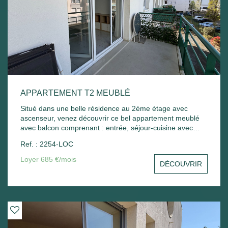
APPARTEMENT T2 MEUBLÉ
Situé dans une belle résidence au 2ème étage avec
ascenseur, venez découvrir ce bel appartement meublé
avec balcon comprenant : entrée, séjour-cuisine avec
balcon, chambre - Une place de parking extérieur.
Ref. : 2254-LOC
Chauffage électrique. Libre de suite
Loyer 685 €/mois
DÉCOUVRIR