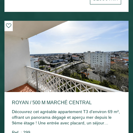
Chauffage électrique et ballon d'eau chaude électrique.
ROYAN / 500 M MARCHÉ CENTRAL
Découvrez cet agréable appartement T3 d'environ 69 m²,
offrant un panorama dégagé et aperçu mer depuis le
9ème étage ! Une entrée avec placard, un séjour
lumineux ouvrant sur un agréable balcon exposé plein
Ref. : 299