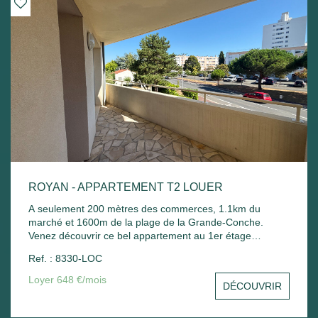
ROYAN - APPARTEMENT T2 LOUER
A seulement 200 mètres des commerces, 1.1km du
marché et 1600m de la plage de la Grande-Conche.
Venez découvrir ce bel appartement au 1er étage
comprenant : Entrée sur un séjour avec balcon, une
Ref. : 8330-LOC
cuisine, une chambre avec placard, une salle de bain
avec sèche serviette, un wc et un stationnement commun.
Loyer 648 €/mois
DÉCOUVRIR
Chauffage électrique et ballon d'eau chaude électrique.