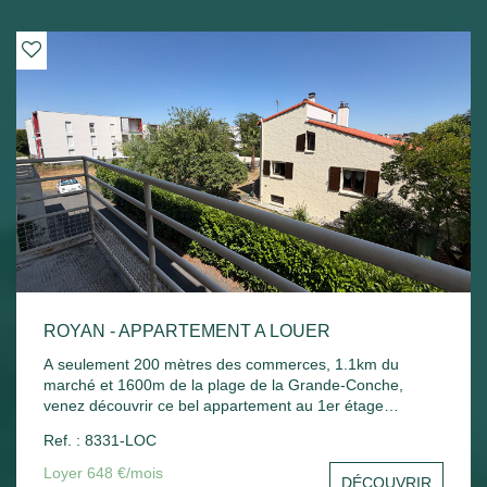
ROYAN - APPARTEMENT A LOUER
A seulement 200 mètres des commerces, 1.1km du
marché et 1600m de la plage de la Grande-Conche,
venez découvrir ce bel appartement au 1er étage
comprenant : Entrée, un séjour, une cuisine, une
Ref. : 8331-LOC
chambre, un balcon donnant sur le séjour et la chambre,
une salle de bain, un wc et un stationnement commun.
Loyer 648 €/mois
DÉCOUVRIR