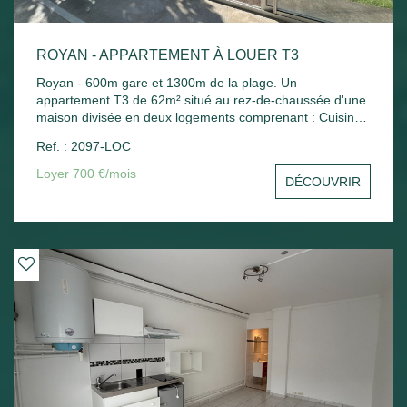
ROYAN - APPARTEMENT À LOUER T3
Royan - 600m gare et 1300m de la plage. Un
appartement T3 de 62m² situé au rez-de-chaussée d'une
maison divisée en deux logements comprenant : Cuisine
indépendante, séjour, 2 chambres, bureau, salle de bains
Ref. : 2097-LOC
et wc. Chauffage électrique. Jardin commun.
Loyer 700 €/mois
DÉCOUVRIR