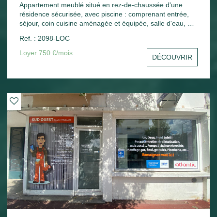
Appartement meublé situé en rez-de-chaussée d'une
résidence sécurisée, avec piscine : comprenant entrée,
séjour, coin cuisine aménagée et équipée, salle d'eau, wc,
une chambre, une terrasse. Une place de parking.
Ref. : 2098-LOC
Chauffage électrique.
Loyer 750 €/mois
DÉCOUVRIR