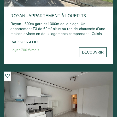
ROYAN - APPARTEMENT À LOUER T3
Royan - 600m gare et 1300m de la plage. Un
appartement T3 de 62m² situé au rez-de-chaussée d'une
maison divisée en deux logements comprenant : Cuisine
indépendante, séjour, 2 chambres, bureau, salle de bains
Ref. : 2097-LOC
et wc. Chauffage électrique. Jardin commun.
Loyer 700 €/mois
DÉCOUVRIR