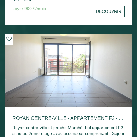
sud avec un aperçu mer, une cuisine indépendante, une
chambre avec placard, un bureau ou une chambre, salle
Loyer 900 €/mois
DÉCOUVRIR
de bains et toilettes séparées. Une cave et une place de
parking privative. Disponible de suite
ROYAN CENTRE-VILLE - APPARTEMENT F2 - 42.52M²
Royan centre-ville et proche Marché, bel appartement F2
situé au 2ème étage avec ascenseur comprenant : Séjour