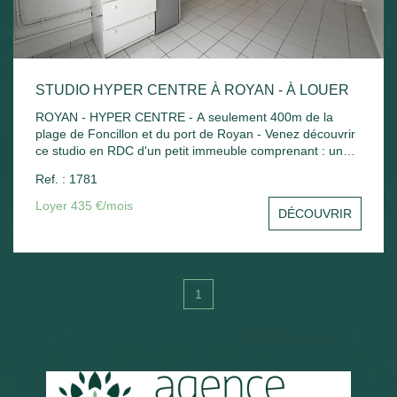
STUDIO HYPER CENTRE À ROYAN - À LOUER
ROYAN - HYPER CENTRE - A seulement 400m de la
plage de Foncillon et du port de Royan - Venez découvrir
ce studio en RDC d'un petit immeuble comprenant : une
pièce principale avec kitchenette, salle d'eau avec WC .
Ref. : 1781
Chauffage électrique.
Loyer 435 €/mois
DÉCOUVRIR
1