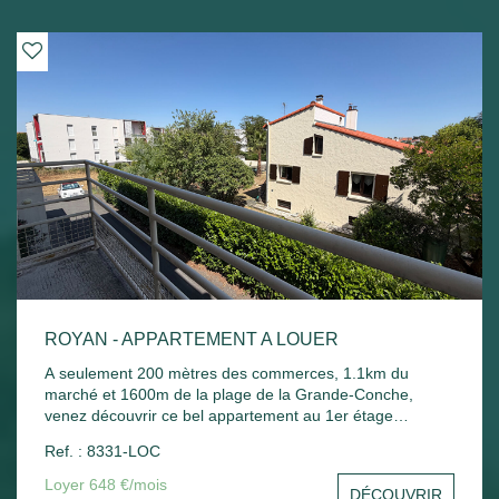
ROYAN - APPARTEMENT A LOUER
A seulement 200 mètres des commerces, 1.1km du
marché et 1600m de la plage de la Grande-Conche,
venez découvrir ce bel appartement au 1er étage
comprenant : Entrée, un séjour, une cuisine, une
Ref. : 8331-LOC
chambre, un balcon donnant sur le séjour et la chambre,
une salle de bain, un wc et un stationnement commun.
Loyer 648 €/mois
DÉCOUVRIR