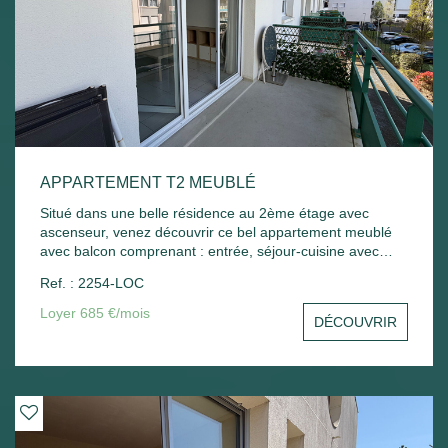
APPARTEMENT T2 MEUBLÉ
Situé dans une belle résidence au 2ème étage avec
ascenseur, venez découvrir ce bel appartement meublé
avec balcon comprenant : entrée, séjour-cuisine avec
balcon, chambre - Une place de parking extérieur.
Ref. : 2254-LOC
Chauffage électrique. Libre de suite
Loyer 685 €/mois
DÉCOUVRIR