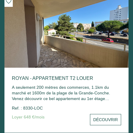
ROYAN - APPARTEMENT T2 LOUER
A seulement 200 mètres des commerces, 1.1km du
marché et 1600m de la plage de la Grande-Conche.
Venez découvrir ce bel appartement au 1er étage
comprenant : Entrée sur un séjour avec balcon, une
Ref. : 8330-LOC
cuisine, une chambre avec placard, une salle de bain
avec sèche serviette, un wc et un stationnement commun.
Loyer 648 €/mois
DÉCOUVRIR
Chauffage électrique et ballon d'eau chaude électrique.