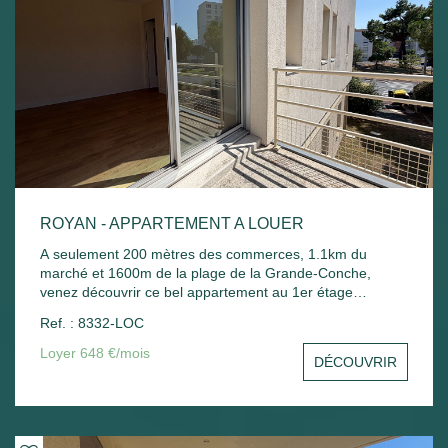
ROYAN - APPARTEMENT A LOUER
A seulement 200 mètres des commerces, 1.1km du
marché et 1600m de la plage de la Grande-Conche,
venez découvrir ce bel appartement au 1er étage
comprenant : Entrée avec placard, un séjour avec balcon,
Ref. : 8332-LOC
une cuisine, une chambre avec placard, une salle de
bain, un wc et un stationnement commun. Chauffage
Loyer 648 €/mois
DÉCOUVRIR
électrique et ballon d'eau chaude électrique.