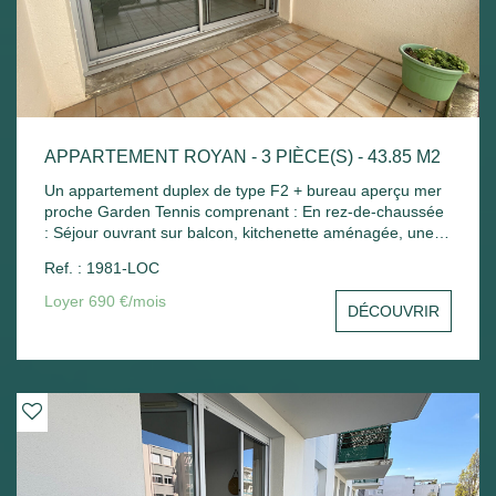
APPARTEMENT ROYAN - 3 PIÈCE(S) - 43.85 M2
Un appartement duplex de type F2 + bureau aperçu mer
proche Garden Tennis comprenant : En rez-de-chaussée
: Séjour ouvrant sur balcon, kitchenette aménagée, une
petite chambre avec placard, wc séparé. A l'étage : Palier
Ref. : 1981-LOC
avec placard, une chambre mansardée, salle de bains
avec placard. Place de parking - Chauffage électrique.
Loyer 690 €/mois
DÉCOUVRIR