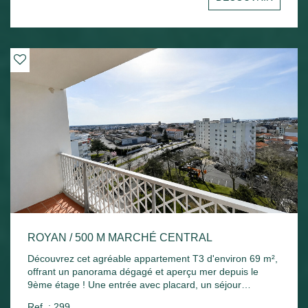
Chauffage électrique et ballon d'eau chaude électrique.
ROYAN / 500 M MARCHÉ CENTRAL
Découvrez cet agréable appartement T3 d'environ 69 m²,
offrant un panorama dégagé et aperçu mer depuis le
9ème étage ! Une entrée avec placard, un séjour
lumineux ouvrant sur un agréable balcon exposé plein
Ref. : 299