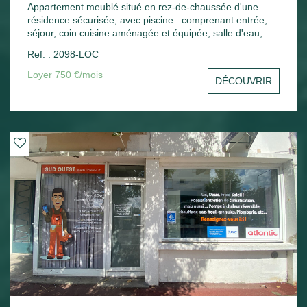
Appartement meublé situé en rez-de-chaussée d'une
résidence sécurisée, avec piscine : comprenant entrée,
séjour, coin cuisine aménagée et équipée, salle d'eau, wc,
une chambre, une terrasse. Une place de parking.
Ref. : 2098-LOC
Chauffage électrique.
Loyer 750 €/mois
DÉCOUVRIR