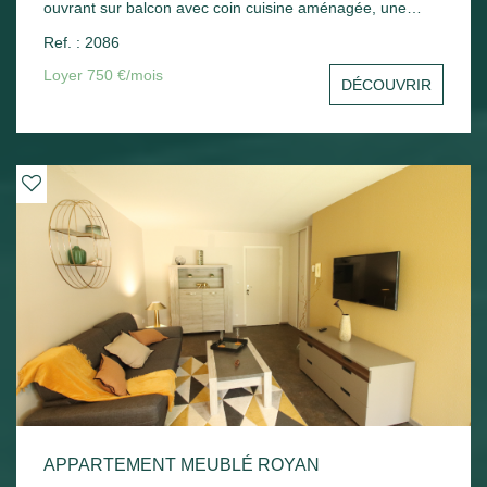
ouvrant sur balcon avec coin cuisine aménagée, une
chambre avec placard, un cellier, une salle d'eau avec wc.
Ref. : 2086
Une place de parking en sous-sol - Chauffage électrique.
Loyer 750 €/mois
DÉCOUVRIR
APPARTEMENT MEUBLÉ ROYAN