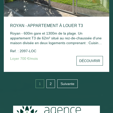
ROYAN - APPARTEMENT À LOUER T3
Royan - 600m gare et 1300m de la plage. Un
appartement T3 de 62m² situé au rez-de-chaussée d'une
maison divisée en deux logements comprenant : Cuisine
indépendante, séjour, 2 chambres, bureau, salle de bains
Ref. : 2097-LOC
et wc. Chauffage électrique. Jardin commun.
Loyer 700 €/mois
DÉCOUVRIR
1
2
Suivante