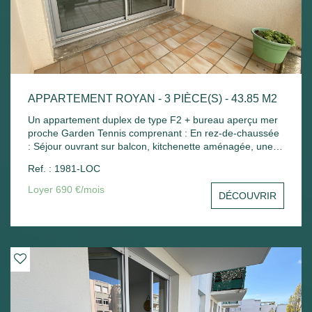
APPARTEMENT ROYAN - 3 PIÈCE(S) - 43.85 M2
Un appartement duplex de type F2 + bureau aperçu mer
proche Garden Tennis comprenant : En rez-de-chaussée
: Séjour ouvrant sur balcon, kitchenette aménagée, une
petite chambre avec placard, wc séparé. A l'étage : Palier
Ref. : 1981-LOC
avec placard, une chambre mansardée, salle de bains
avec placard. Place de parking - Chauffage électrique.
Loyer 690 €/mois
DÉCOUVRIR