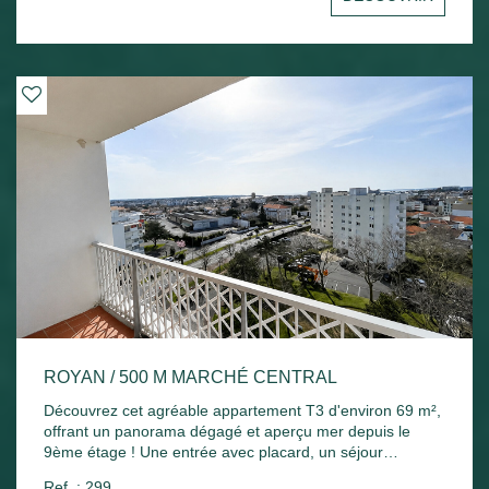
Chauffage électrique et ballon d'eau chaude électrique.
ROYAN / 500 M MARCHÉ CENTRAL
Découvrez cet agréable appartement T3 d'environ 69 m²,
offrant un panorama dégagé et aperçu mer depuis le
9ème étage ! Une entrée avec placard, un séjour
lumineux ouvrant sur un agréable balcon exposé plein
Ref. : 299