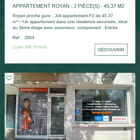
APPARTEMENT ROYAN - 2 PIÈCE(S) - 45.37 M2
Royan proche gare - Joli appartement F2 de 45.37
m²~~Un appartement dans une résidence sécurisée, situé
au 3ème étage avec ascenseur, comprenant : Entrée
avec placard, séjour ouvrant sur balcon avec un coin
Ref. : 2004
cuisine aménagée, une chambre avec placard, salle de
bains, wc indépendant. Chauffage électrique - Une place
Loyer 640 €/mois
DÉCOUVRIR
de parking extérieure - Un cellier extérieur