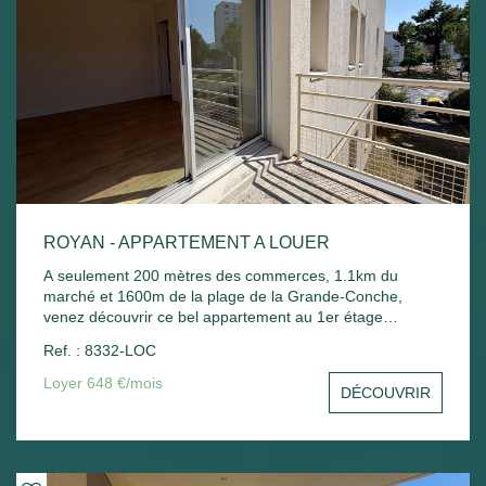
ROYAN - APPARTEMENT A LOUER
A seulement 200 mètres des commerces, 1.1km du
marché et 1600m de la plage de la Grande-Conche,
venez découvrir ce bel appartement au 1er étage
comprenant : Entrée avec placard, un séjour avec balcon,
Ref. : 8332-LOC
une cuisine, une chambre avec placard, une salle de
bain, un wc et un stationnement commun. Chauffage
Loyer 648 €/mois
DÉCOUVRIR
électrique et ballon d'eau chaude électrique.