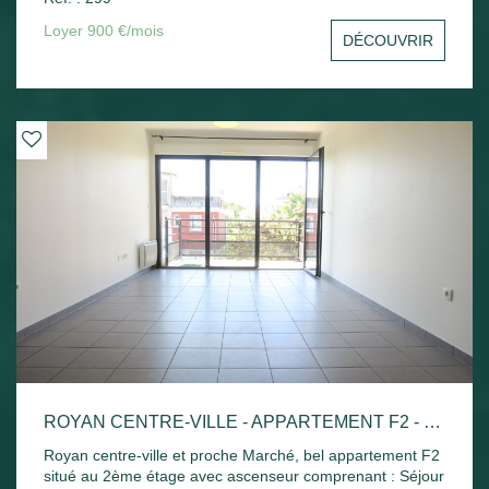
sud avec un aperçu mer, une cuisine indépendante, une
chambre avec placard, un bureau ou une chambre, salle
Loyer 900 €/mois
DÉCOUVRIR
de bains et toilettes séparées. Une cave et une place de
parking privative. Disponible de suite
ROYAN CENTRE-VILLE - APPARTEMENT F2 - 42.52M²
Royan centre-ville et proche Marché, bel appartement F2
situé au 2ème étage avec ascenseur comprenant : Séjour