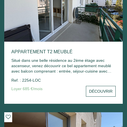
APPARTEMENT T2 MEUBLÉ
Situé dans une belle résidence au 2ème étage avec
ascenseur, venez découvrir ce bel appartement meublé
avec balcon comprenant : entrée, séjour-cuisine avec
balcon, chambre - Une place de parking extérieur.
Ref. : 2254-LOC
Chauffage électrique. Libre de suite
Loyer 685 €/mois
DÉCOUVRIR