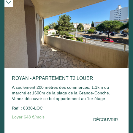
ROYAN - APPARTEMENT T2 LOUER
A seulement 200 mètres des commerces, 1.1km du
marché et 1600m de la plage de la Grande-Conche.
Venez découvrir ce bel appartement au 1er étage
comprenant : Entrée sur un séjour avec balcon, une
Ref. : 8330-LOC
cuisine, une chambre avec placard, une salle de bain
avec sèche serviette, un wc et un stationnement commun.
Loyer 648 €/mois
DÉCOUVRIR
Chauffage électrique et ballon d'eau chaude électrique.