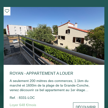
ROYAN - APPARTEMENT A LOUER
A seulement 200 mètres des commerces, 1.1km du
marché et 1600m de la plage de la Grande-Conche,
venez découvrir ce bel appartement au 1er étage
comprenant : Entrée, un séjour, une cuisine, une
Ref. : 8331-LOC
chambre, un balcon donnant sur le séjour et la chambre,
une salle de bain, un wc et un stationnement commun.
Loyer 648 €/mois
DÉCOUVRIR