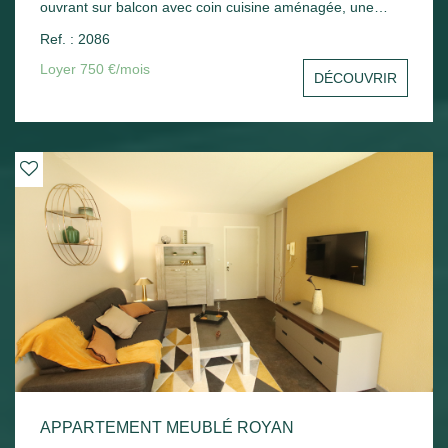
ouvrant sur balcon avec coin cuisine aménagée, une
chambre avec placard, un cellier, une salle d'eau avec wc.
Ref. : 2086
Une place de parking en sous-sol - Chauffage électrique.
Loyer 750 €/mois
DÉCOUVRIR
APPARTEMENT MEUBLÉ ROYAN