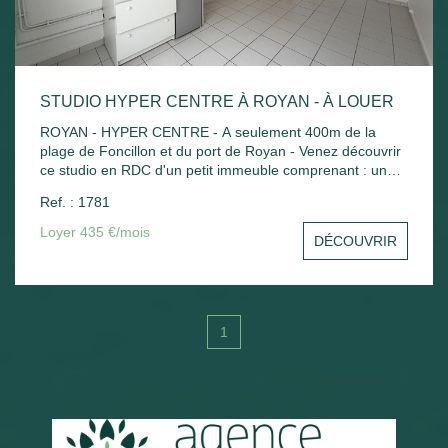
STUDIO HYPER CENTRE À ROYAN - À LOUER
ROYAN - HYPER CENTRE - A seulement 400m de la
plage de Foncillon et du port de Royan - Venez découvrir
ce studio en RDC d'un petit immeuble comprenant : une
pièce principale avec kitchenette, salle d'eau avec WC .
Ref. : 1781
Chauffage électrique.
Loyer 435 €/mois
DÉCOUVRIR
1