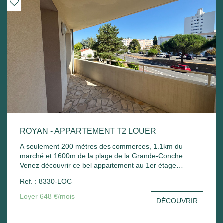
ROYAN - APPARTEMENT T2 LOUER
A seulement 200 mètres des commerces, 1.1km du
marché et 1600m de la plage de la Grande-Conche.
Venez découvrir ce bel appartement au 1er étage
comprenant : Entrée sur un séjour avec balcon, une
Ref. : 8330-LOC
cuisine, une chambre avec placard, une salle de bain
avec sèche serviette, un wc et un stationnement commun.
Loyer 648 €/mois
DÉCOUVRIR
Chauffage électrique et ballon d'eau chaude électrique.