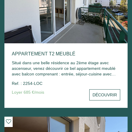
APPARTEMENT T2 MEUBLÉ
Situé dans une belle résidence au 2ème étage avec
ascenseur, venez découvrir ce bel appartement meublé
avec balcon comprenant : entrée, séjour-cuisine avec
balcon, chambre - Une place de parking extérieur.
Ref. : 2254-LOC
Chauffage électrique. Libre de suite
Loyer 685 €/mois
DÉCOUVRIR