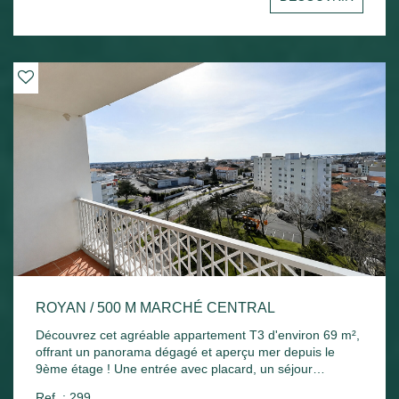
Chauffage électrique et ballon d'eau chaude électrique.
ROYAN / 500 M MARCHÉ CENTRAL
Découvrez cet agréable appartement T3 d'environ 69 m²,
offrant un panorama dégagé et aperçu mer depuis le
9ème étage ! Une entrée avec placard, un séjour
lumineux ouvrant sur un agréable balcon exposé plein
Ref. : 299