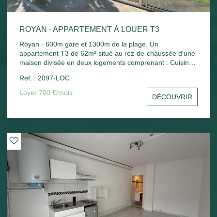
ROYAN - APPARTEMENT À LOUER T3
Royan - 600m gare et 1300m de la plage. Un
appartement T3 de 62m² situé au rez-de-chaussée d'une
maison divisée en deux logements comprenant : Cuisine
indépendante, séjour, 2 chambres, bureau, salle de bains
Ref. : 2097-LOC
et wc. Chauffage électrique. Jardin commun.
Loyer 700 €/mois
DÉCOUVRIR