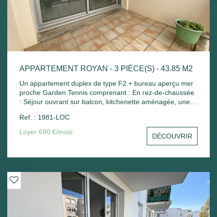
APPARTEMENT ROYAN - 3 PIÈCE(S) - 43.85 M2
Un appartement duplex de type F2 + bureau aperçu mer
proche Garden Tennis comprenant : En rez-de-chaussée
: Séjour ouvrant sur balcon, kitchenette aménagée, une
petite chambre avec placard, wc séparé. A l'étage : Palier
Ref. : 1981-LOC
avec placard, une chambre mansardée, salle de bains
avec placard. Place de parking - Chauffage électrique.
Loyer 690 €/mois
DÉCOUVRIR