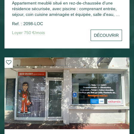
Appartement meublé situé en rez-de-chaussée d'une
résidence sécurisée, avec piscine : comprenant entrée,
séjour, coin cuisine aménagée et équipée, salle d'eau, wc,
une chambre, une terrasse. Une place de parking.
Ref. : 2098-LOC
Chauffage électrique.
Loyer 750 €/mois
DÉCOUVRIR