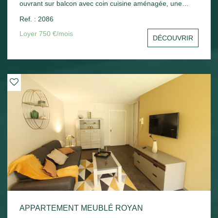
ouvrant sur balcon avec coin cuisine aménagée, une
chambre avec placard, un cellier, une salle d'eau avec wc.
Ref. : 2086
Une place de parking en sous-sol - Chauffage électrique.
Loyer 750 €/mois
DÉCOUVRIR
APPARTEMENT MEUBLÉ ROYAN