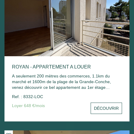
ROYAN - APPARTEMENT A LOUER
A seulement 200 mètres des commerces, 1.1km du
marché et 1600m de la plage de la Grande-Conche,
venez découvrir ce bel appartement au 1er étage
comprenant : Entrée avec placard, un séjour avec balcon,
Ref. : 8332-LOC
une cuisine, une chambre avec placard, une salle de
bain, un wc et un stationnement commun. Chauffage
Loyer 648 €/mois
DÉCOUVRIR
électrique et ballon d'eau chaude électrique.