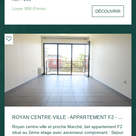
sud avec un aperçu mer, une cuisine indépendante, une
chambre avec placard, un bureau ou une chambre, salle
Loyer 900 €/mois
DÉCOUVRIR
de bains et toilettes séparées. Une cave et une place de
parking privative. Disponible de suite
ROYAN CENTRE-VILLE - APPARTEMENT F2 - 42.52M²
Royan centre-ville et proche Marché, bel appartement F2
situé au 2ème étage avec ascenseur comprenant : Séjour