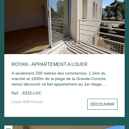
ROYAN - APPARTEMENT A LOUER
A seulement 200 mètres des commerces, 1.1km du
marché et 1600m de la plage de la Grande-Conche,
venez découvrir ce bel appartement au 1er étage
comprenant : Entrée avec placard, un séjour avec balcon,
Ref. : 8332-LOC
une cuisine, une chambre avec placard, une salle de
bain, un wc et un stationnement commun. Chauffage
Loyer 648 €/mois
DÉCOUVRIR
électrique et ballon d'eau chaude électrique.