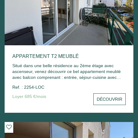
APPARTEMENT T2 MEUBLÉ
Situé dans une belle résidence au 2ème étage avec
ascenseur, venez découvrir ce bel appartement meublé
avec balcon comprenant : entrée, séjour-cuisine avec
balcon, chambre - Une place de parking extérieur.
Ref. : 2254-LOC
Chauffage électrique. Libre de suite
Loyer 685 €/mois
DÉCOUVRIR