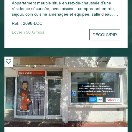
Appartement meublé situé en rez-de-chaussée d'une
résidence sécurisée, avec piscine : comprenant entrée,
séjour, coin cuisine aménagée et équipée, salle d'eau, wc,
une chambre, une terrasse. Une place de parking.
Ref. : 2098-LOC
Chauffage électrique.
Loyer 750 €/mois
DÉCOUVRIR