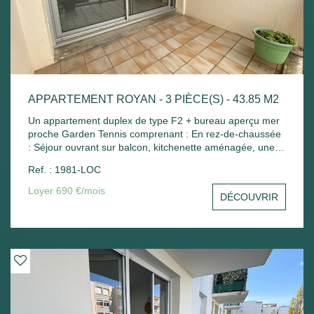
APPARTEMENT ROYAN - 3 PIÈCE(S) - 43.85 M2
Un appartement duplex de type F2 + bureau aperçu mer
proche Garden Tennis comprenant : En rez-de-chaussée
: Séjour ouvrant sur balcon, kitchenette aménagée, une
petite chambre avec placard, wc séparé. A l'étage : Palier
Ref. : 1981-LOC
avec placard, une chambre mansardée, salle de bains
avec placard. Place de parking - Chauffage électrique.
Loyer 690 €/mois
DÉCOUVRIR