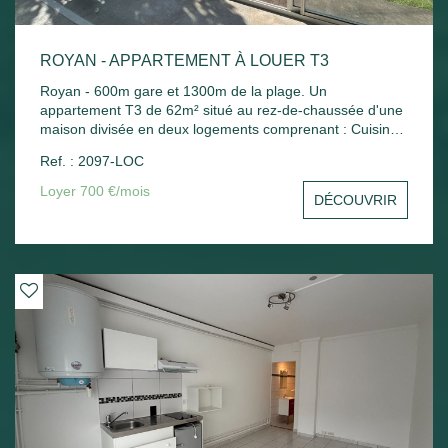
ROYAN - APPARTEMENT À LOUER T3
Royan - 600m gare et 1300m de la plage. Un
appartement T3 de 62m² situé au rez-de-chaussée d'une
maison divisée en deux logements comprenant : Cuisine
indépendante, séjour, 2 chambres, bureau, salle de bains
Ref. : 2097-LOC
et wc. Chauffage électrique. Jardin commun.
Loyer 700 €/mois
DÉCOUVRIR