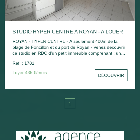
STUDIO HYPER CENTRE À ROYAN - À LOUER
ROYAN - HYPER CENTRE - A seulement 400m de la
plage de Foncillon et du port de Royan - Venez découvrir
ce studio en RDC d'un petit immeuble comprenant : une
pièce principale avec kitchenette, salle d'eau avec WC .
Ref. : 1781
Chauffage électrique.
Loyer 435 €/mois
DÉCOUVRIR
1