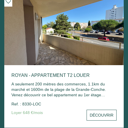
ROYAN - APPARTEMENT T2 LOUER
A seulement 200 mètres des commerces, 1.1km du
marché et 1600m de la plage de la Grande-Conche.
Venez découvrir ce bel appartement au 1er étage
comprenant : Entrée sur un séjour avec balcon, une
Ref. : 8330-LOC
cuisine, une chambre avec placard, une salle de bain
avec sèche serviette, un wc et un stationnement commun.
Loyer 648 €/mois
DÉCOUVRIR
Chauffage électrique et ballon d'eau chaude électrique.