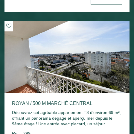
Chauffage électrique et ballon d'eau chaude électrique.
ROYAN / 500 M MARCHÉ CENTRAL
Découvrez cet agréable appartement T3 d'environ 69 m²,
offrant un panorama dégagé et aperçu mer depuis le
9ème étage ! Une entrée avec placard, un séjour
lumineux ouvrant sur un agréable balcon exposé plein
Ref. : 299