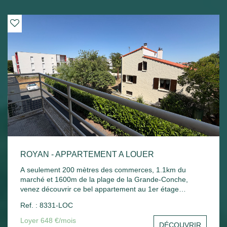
ROYAN - APPARTEMENT A LOUER
A seulement 200 mètres des commerces, 1.1km du
marché et 1600m de la plage de la Grande-Conche,
venez découvrir ce bel appartement au 1er étage
comprenant : Entrée, un séjour, une cuisine, une
Ref. : 8331-LOC
chambre, un balcon donnant sur le séjour et la chambre,
une salle de bain, un wc et un stationnement commun.
Loyer 648 €/mois
DÉCOUVRIR