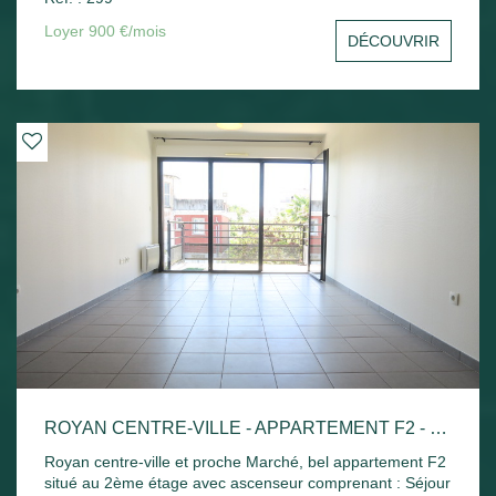
sud avec un aperçu mer, une cuisine indépendante, une
chambre avec placard, un bureau ou une chambre, salle
Loyer 900 €/mois
DÉCOUVRIR
de bains et toilettes séparées. Une cave et une place de
parking privative. Disponible de suite
ROYAN CENTRE-VILLE - APPARTEMENT F2 - 42.52M²
Royan centre-ville et proche Marché, bel appartement F2
situé au 2ème étage avec ascenseur comprenant : Séjour