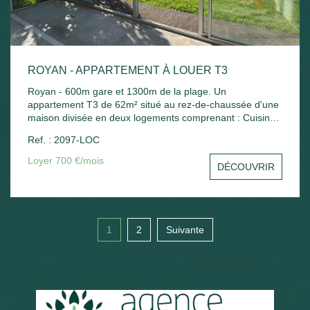
ROYAN - APPARTEMENT À LOUER T3
Royan - 600m gare et 1300m de la plage. Un
appartement T3 de 62m² situé au rez-de-chaussée d'une
maison divisée en deux logements comprenant : Cuisine
indépendante, séjour, 2 chambres, bureau, salle de bains
Ref. : 2097-LOC
et wc. Chauffage électrique. Jardin commun.
Loyer 700 €/mois
DÉCOUVRIR
1
2
Suivante