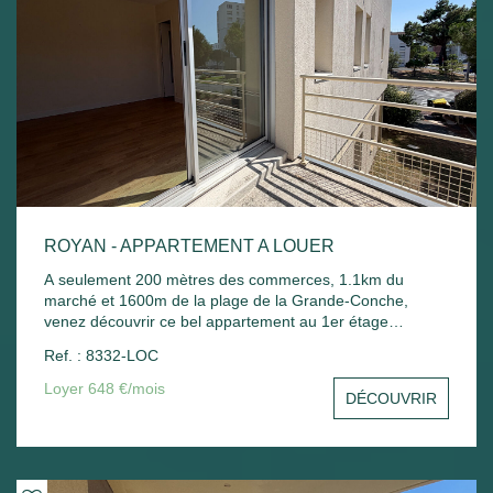
ROYAN - APPARTEMENT A LOUER
A seulement 200 mètres des commerces, 1.1km du
marché et 1600m de la plage de la Grande-Conche,
venez découvrir ce bel appartement au 1er étage
comprenant : Entrée avec placard, un séjour avec balcon,
Ref. : 8332-LOC
une cuisine, une chambre avec placard, une salle de
bain, un wc et un stationnement commun. Chauffage
Loyer 648 €/mois
DÉCOUVRIR
électrique et ballon d'eau chaude électrique.