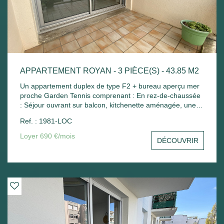
APPARTEMENT ROYAN - 3 PIÈCE(S) - 43.85 M2
Un appartement duplex de type F2 + bureau aperçu mer
proche Garden Tennis comprenant : En rez-de-chaussée
: Séjour ouvrant sur balcon, kitchenette aménagée, une
petite chambre avec placard, wc séparé. A l'étage : Palier
Ref. : 1981-LOC
avec placard, une chambre mansardée, salle de bains
avec placard. Place de parking - Chauffage électrique.
Loyer 690 €/mois
DÉCOUVRIR