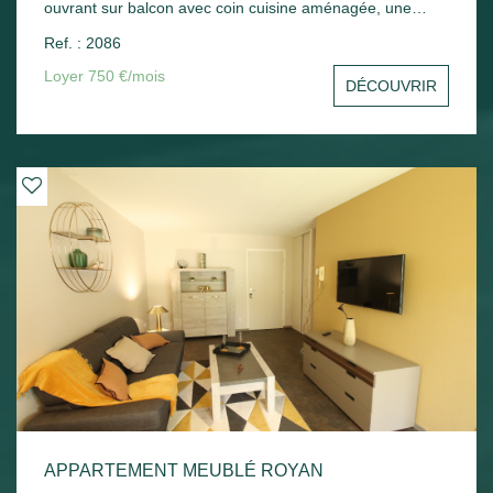
ouvrant sur balcon avec coin cuisine aménagée, une
chambre avec placard, un cellier, une salle d'eau avec wc.
Ref. : 2086
Une place de parking en sous-sol - Chauffage électrique.
Loyer 750 €/mois
DÉCOUVRIR
APPARTEMENT MEUBLÉ ROYAN