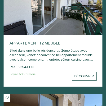
APPARTEMENT T2 MEUBLÉ
Situé dans une belle résidence au 2ème étage avec
ascenseur, venez découvrir ce bel appartement meublé
avec balcon comprenant : entrée, séjour-cuisine avec
balcon, chambre - Une place de parking extérieur.
Ref. : 2254-LOC
Chauffage électrique. Libre de suite
Loyer 685 €/mois
DÉCOUVRIR