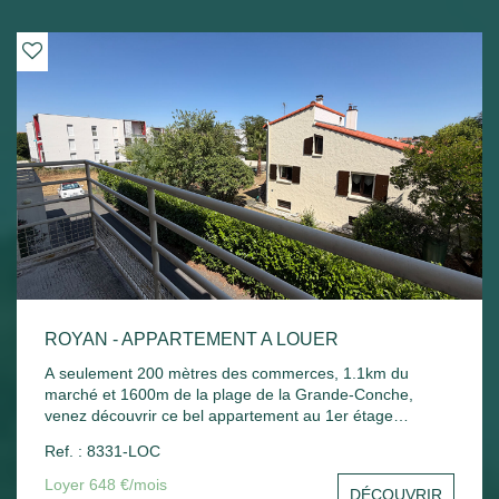
ROYAN - APPARTEMENT A LOUER
A seulement 200 mètres des commerces, 1.1km du
marché et 1600m de la plage de la Grande-Conche,
venez découvrir ce bel appartement au 1er étage
comprenant : Entrée, un séjour, une cuisine, une
Ref. : 8331-LOC
chambre, un balcon donnant sur le séjour et la chambre,
une salle de bain, un wc et un stationnement commun.
Loyer 648 €/mois
DÉCOUVRIR