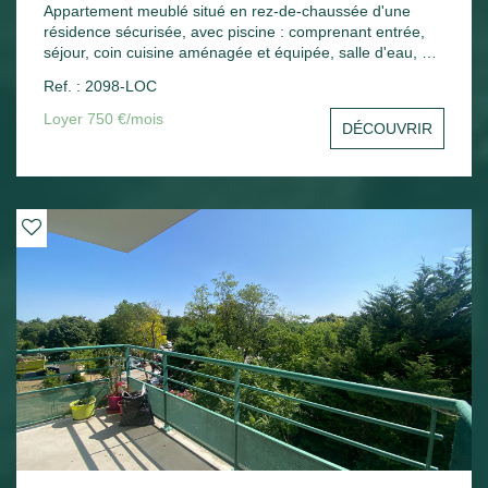
Appartement meublé situé en rez-de-chaussée d'une
résidence sécurisée, avec piscine : comprenant entrée,
séjour, coin cuisine aménagée et équipée, salle d'eau, wc,
une chambre, une terrasse. Une place de parking.
Ref. : 2098-LOC
Chauffage électrique.
Loyer 750 €/mois
DÉCOUVRIR