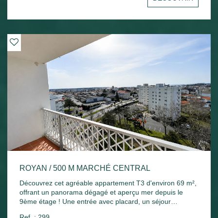
Chauffage électrique et ballon d'eau chaude électrique.
ROYAN / 500 M MARCHÉ CENTRAL
Découvrez cet agréable appartement T3 d'environ 69 m²,
offrant un panorama dégagé et aperçu mer depuis le
9ème étage ! Une entrée avec placard, un séjour
lumineux ouvrant sur un agréable balcon exposé plein
Ref. : 299