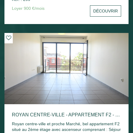
sud avec un aperçu mer, une cuisine indépendante, une
chambre avec placard, un bureau ou une chambre, salle
Loyer 900 €/mois
DÉCOUVRIR
de bains et toilettes séparées. Une cave et une place de
parking privative. Disponible de suite
ROYAN CENTRE-VILLE - APPARTEMENT F2 - 42.52M²
Royan centre-ville et proche Marché, bel appartement F2
situé au 2ème étage avec ascenseur comprenant : Séjour