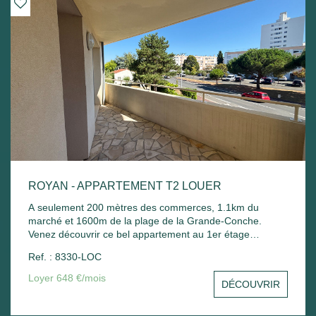
ROYAN - APPARTEMENT T2 LOUER
A seulement 200 mètres des commerces, 1.1km du
marché et 1600m de la plage de la Grande-Conche.
Venez découvrir ce bel appartement au 1er étage
comprenant : Entrée sur un séjour avec balcon, une
Ref. : 8330-LOC
cuisine, une chambre avec placard, une salle de bain
avec sèche serviette, un wc et un stationnement commun.
Loyer 648 €/mois
DÉCOUVRIR
Chauffage électrique et ballon d'eau chaude électrique.