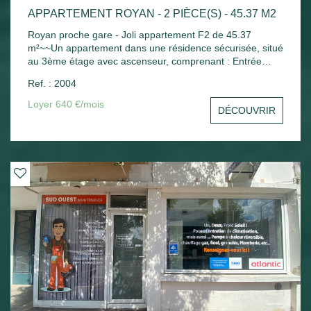
APPARTEMENT ROYAN - 2 PIÈCE(S) - 45.37 M2
Royan proche gare - Joli appartement F2 de 45.37
m²~~Un appartement dans une résidence sécurisée, situé
au 3ème étage avec ascenseur, comprenant : Entrée
avec placard, séjour ouvrant sur balcon avec un coin
Ref. : 2004
cuisine aménagée, une chambre avec placard, salle de
bains, wc indépendant. Chauffage électrique - Une place
Loyer 640 €/mois
DÉCOUVRIR
de parking extérieure - Un cellier extérieur