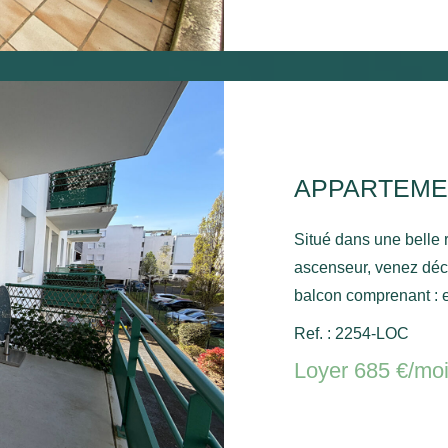
APPARTEME
Situé dans une belle
ascenseur, venez déc
balcon comprenant : e
chambre - Une place de par
Ref. : 2254-LOC
électrique. Libre de su
Loyer 685 €/mo