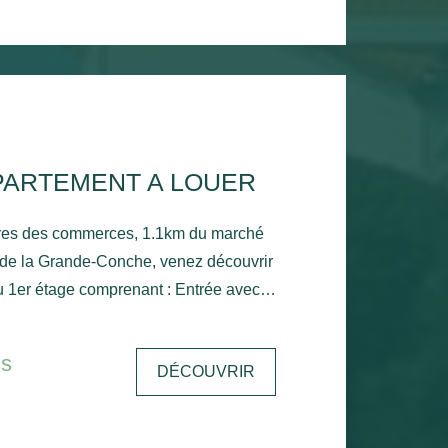
PARTEMENT A LOUER
res des commerces, 1.1km du marché
 de la Grande-Conche, venez découvrir
u 1er étage comprenant : Entrée avec
ec balcon, une cuisine, une chambre
le de bain, un wc et un stationnement
is
DÉCOUVRIR