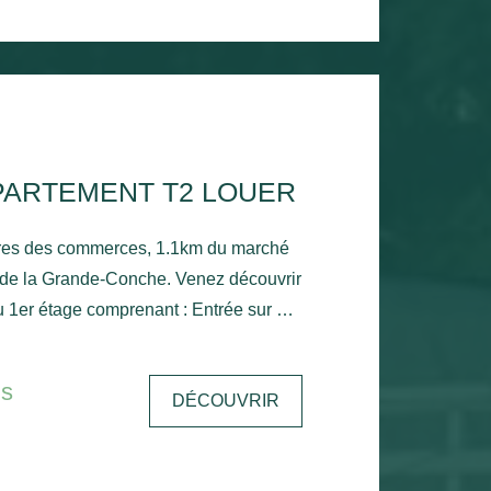
PARTEMENT T2 LOUER
res des commerces, 1.1km du marché
 de la Grande-Conche. Venez découvrir
 1er étage comprenant : Entrée sur un
ne cuisine, une chambre avec placard,
c sèche serviette, un wc et un
is
DÉCOUVRIR
n d'eau