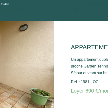
ROYAN
Un appartement duple
proche Garden Tennis
Séjour ouvrant sur ba
chambre avec placard, wc séparé. A 
Ref. : 1981-LOC
placard, une chambre
Loyer 690 €/mo
placard. Place de par