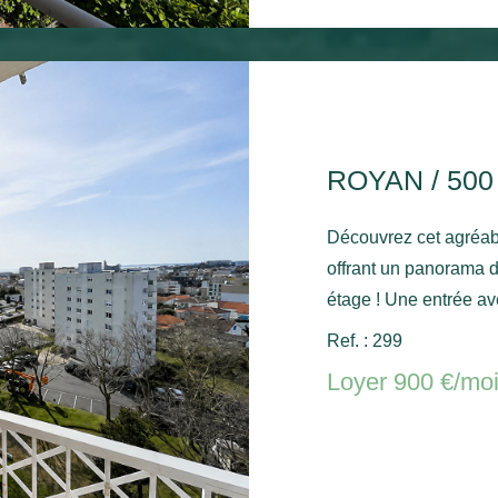
ROYAN / 50
Découvrez cet agréab
offrant un panorama dégagé et aperçu mer depuis le 9ème
étage ! Une entrée av
sur un agréable balc
Ref. : 299
mer, une cuisine ind
Loyer 900 €/mo
un bureau ou une cham
séparées. Une cave et
Disponible de suite