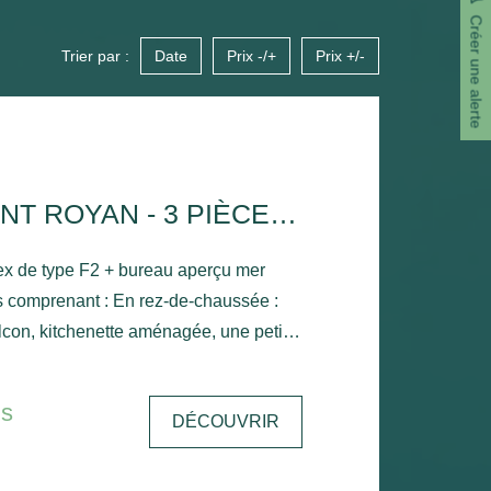
Créer une alerte
Trier par :
Date
Prix -/+
Prix +/-
APPARTEMENT ROYAN - 3 PIÈCE(S) - 43.85 M2
x de type F2 + bureau aperçu mer
 comprenant : En rez-de-chaussée :
lcon, kitchenette aménagée, une petite
l'étage : Palier avec
 mansardée, salle de bains avec
is
DÉCOUVRIR
king - Chauffage électrique.