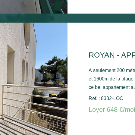
ROYAN - AP
A seulement 200 mèt
et 1600m de la plage
ce bel appartement a
placard, un séjour av
Ref. : 8332-LOC
avec placard, une sal
Loyer 648 €/mo
commun. Chauffage électrique et ballon d'eau chaude
électrique.