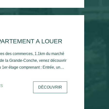
PARTEMENT A LOUER
res des commerces, 1.1km du marché
 de la Grande-Conche, venez découvrir
 1er étage comprenant : Entrée, un
une chambre, un balcon donnant sur le
une salle de bain, un wc et un
is
DÉCOUVRIR
n d'eau