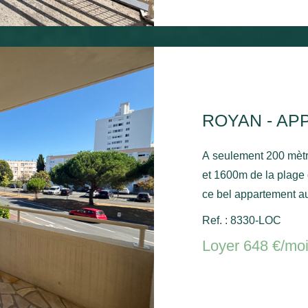
ROYAN - AP
A seulement 200 mèt
et 1600m de la plage
ce bel appartement au
séjour avec balcon, u
Ref. : 8330-LOC
une salle de bain ave
Loyer 648 €/mo
stationnement commun. Chauffage électrique et ballo
chaude électrique.