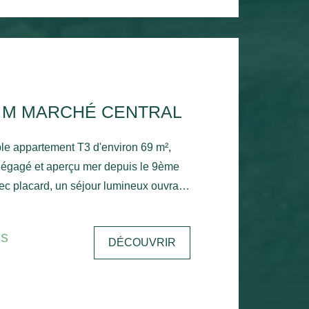
0 M MARCHÉ CENTRAL
le appartement T3 d'environ 69 m²,
ec placard, un séjour lumineux ouvrant
on exposé plein sud avec un aperçu
épendante, une chambre avec placard,
is
DÉCOUVRIR
bre, salle de bains et toilettes
 une place de parking privative.