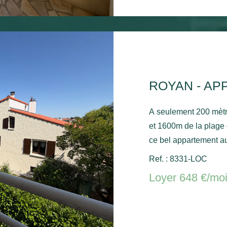
ROYAN - AP
A seulement 200 mèt
et 1600m de la plage
ce bel appartement au
séjour, une cuisine, 
Ref. : 8331-LOC
séjour et la chambre, 
Loyer 648 €/mo
stationnement commun. Chauffage électrique et ballo
chaude électrique.