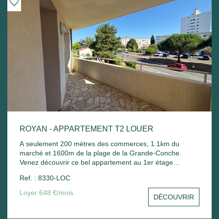
ROYAN - APPARTEMENT T2 LOUER
A seulement 200 mètres des commerces, 1.1km du
marché et 1600m de la plage de la Grande-Conche.
Venez découvrir ce bel appartement au 1er étage
comprenant : Entrée sur un séjour avec balcon, une
Ref. : 8330-LOC
cuisine, une chambre avec placard, une salle de bain
avec sèche serviette, un wc et un stationnement commun.
Loyer 648 €/mois
DÉCOUVRIR
Chauffage électrique et ballon d'eau chaude électrique.