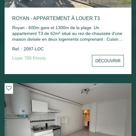
ROYAN - APPARTEMENT À LOUER T3
Royan - 600m gare et 1300m de la plage. Un
appartement T3 de 62m² situé au rez-de-chaussée d'une
maison divisée en deux logements comprenant : Cuisine
indépendante, séjour, 2 chambres, bureau, salle de bains
Ref. : 2097-LOC
et wc. Chauffage électrique. Jardin commun.
Loyer 700 €/mois
DÉCOUVRIR