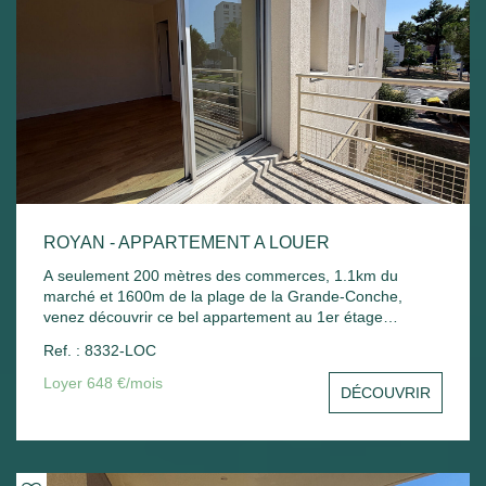
ROYAN - APPARTEMENT A LOUER
A seulement 200 mètres des commerces, 1.1km du
marché et 1600m de la plage de la Grande-Conche,
venez découvrir ce bel appartement au 1er étage
comprenant : Entrée avec placard, un séjour avec balcon,
Ref. : 8332-LOC
une cuisine, une chambre avec placard, une salle de
bain, un wc et un stationnement commun. Chauffage
Loyer 648 €/mois
DÉCOUVRIR
électrique et ballon d'eau chaude électrique.