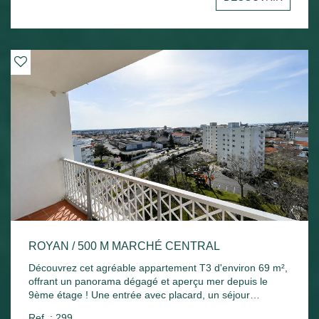
Chauffage électrique et ballon d'eau chaude électrique.
ROYAN / 500 M MARCHÉ CENTRAL
Découvrez cet agréable appartement T3 d'environ 69 m²,
offrant un panorama dégagé et aperçu mer depuis le
9ème étage ! Une entrée avec placard, un séjour
lumineux ouvrant sur un agréable balcon exposé plein
Ref. : 299