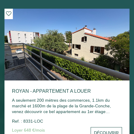
ROYAN - APPARTEMENT A LOUER
A seulement 200 mètres des commerces, 1.1km du
marché et 1600m de la plage de la Grande-Conche,
venez découvrir ce bel appartement au 1er étage
comprenant : Entrée, un séjour, une cuisine, une
Ref. : 8331-LOC
chambre, un balcon donnant sur le séjour et la chambre,
une salle de bain, un wc et un stationnement commun.
Loyer 648 €/mois
DÉCOUVRIR