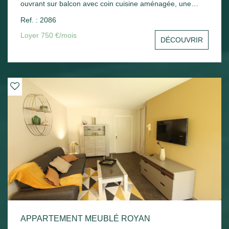
ouvrant sur balcon avec coin cuisine aménagée, une
chambre avec placard, un cellier, une salle d'eau avec wc.
Ref. : 2086
Une place de parking en sous-sol - Chauffage électrique.
Loyer 750 €/mois
DÉCOUVRIR
APPARTEMENT MEUBLÉ ROYAN