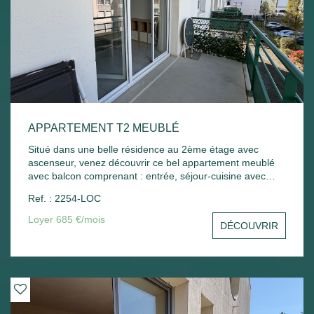
APPARTEMENT T2 MEUBLÉ
Situé dans une belle résidence au 2ème étage avec
ascenseur, venez découvrir ce bel appartement meublé
avec balcon comprenant : entrée, séjour-cuisine avec
balcon, chambre - Une place de parking extérieur.
Ref. : 2254-LOC
Chauffage électrique. Libre de suite
Loyer 685 €/mois
DÉCOUVRIR