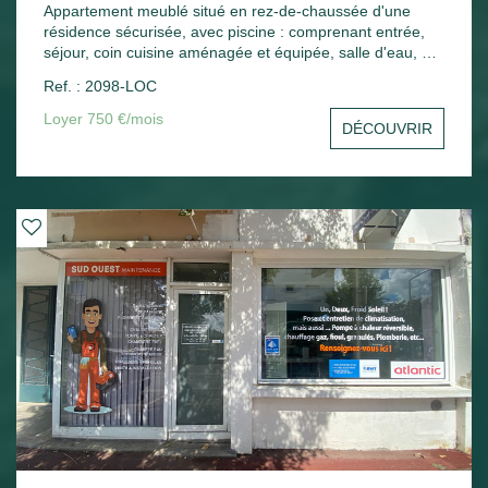
Appartement meublé situé en rez-de-chaussée d'une
résidence sécurisée, avec piscine : comprenant entrée,
séjour, coin cuisine aménagée et équipée, salle d'eau, wc,
une chambre, une terrasse. Une place de parking.
Ref. : 2098-LOC
Chauffage électrique.
Loyer 750 €/mois
DÉCOUVRIR