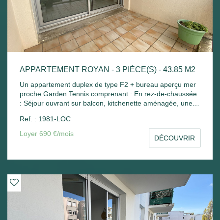
APPARTEMENT ROYAN - 3 PIÈCE(S) - 43.85 M2
Un appartement duplex de type F2 + bureau aperçu mer
proche Garden Tennis comprenant : En rez-de-chaussée
: Séjour ouvrant sur balcon, kitchenette aménagée, une
petite chambre avec placard, wc séparé. A l'étage : Palier
Ref. : 1981-LOC
avec placard, une chambre mansardée, salle de bains
avec placard. Place de parking - Chauffage électrique.
Loyer 690 €/mois
DÉCOUVRIR