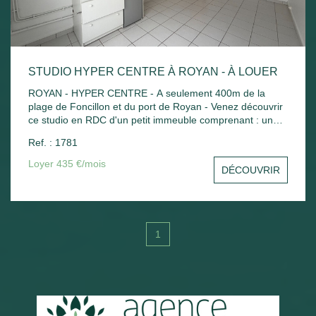
STUDIO HYPER CENTRE À ROYAN - À LOUER
ROYAN - HYPER CENTRE - A seulement 400m de la
plage de Foncillon et du port de Royan - Venez découvrir
ce studio en RDC d'un petit immeuble comprenant : une
pièce principale avec kitchenette, salle d'eau avec WC .
Ref. : 1781
Chauffage électrique.
Loyer 435 €/mois
DÉCOUVRIR
1