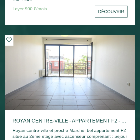
sud avec un aperçu mer, une cuisine indépendante, une
chambre avec placard, un bureau ou une chambre, salle
Loyer 900 €/mois
DÉCOUVRIR
de bains et toilettes séparées. Une cave et une place de
parking privative. Disponible de suite
ROYAN CENTRE-VILLE - APPARTEMENT F2 - 42.52M²
Royan centre-ville et proche Marché, bel appartement F2
situé au 2ème étage avec ascenseur comprenant : Séjour