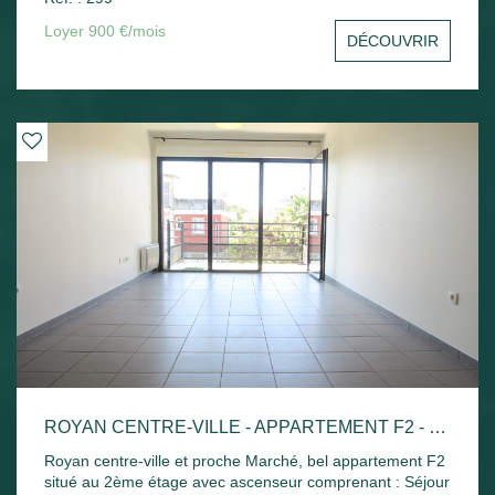
sud avec un aperçu mer, une cuisine indépendante, une
chambre avec placard, un bureau ou une chambre, salle
Loyer 900 €/mois
DÉCOUVRIR
de bains et toilettes séparées. Une cave et une place de
parking privative. Disponible de suite
ROYAN CENTRE-VILLE - APPARTEMENT F2 - 42.52M²
Royan centre-ville et proche Marché, bel appartement F2
situé au 2ème étage avec ascenseur comprenant : Séjour