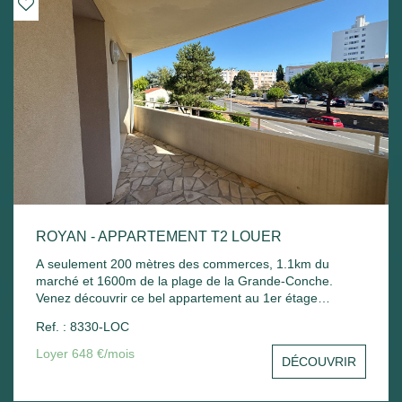
ROYAN - APPARTEMENT T2 LOUER
A seulement 200 mètres des commerces, 1.1km du
marché et 1600m de la plage de la Grande-Conche.
Venez découvrir ce bel appartement au 1er étage
comprenant : Entrée sur un séjour avec balcon, une
Ref. : 8330-LOC
cuisine, une chambre avec placard, une salle de bain
avec sèche serviette, un wc et un stationnement commun.
Loyer 648 €/mois
DÉCOUVRIR
Chauffage électrique et ballon d'eau chaude électrique.