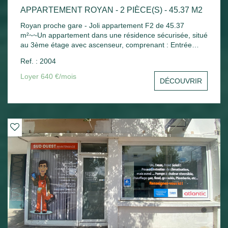
APPARTEMENT ROYAN - 2 PIÈCE(S) - 45.37 M2
Royan proche gare - Joli appartement F2 de 45.37
m²~~Un appartement dans une résidence sécurisée, situé
au 3ème étage avec ascenseur, comprenant : Entrée
avec placard, séjour ouvrant sur balcon avec un coin
Ref. : 2004
cuisine aménagée, une chambre avec placard, salle de
bains, wc indépendant. Chauffage électrique - Une place
Loyer 640 €/mois
DÉCOUVRIR
de parking extérieure - Un cellier extérieur