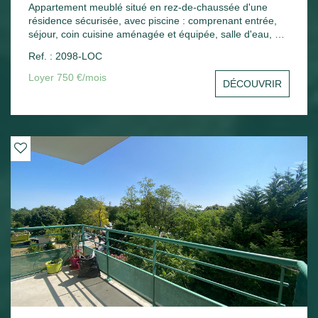
Appartement meublé situé en rez-de-chaussée d'une
résidence sécurisée, avec piscine : comprenant entrée,
séjour, coin cuisine aménagée et équipée, salle d'eau, wc,
une chambre, une terrasse. Une place de parking.
Ref. : 2098-LOC
Chauffage électrique.
Loyer 750 €/mois
DÉCOUVRIR