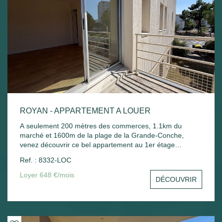
ROYAN - APPARTEMENT A LOUER
A seulement 200 mètres des commerces, 1.1km du
marché et 1600m de la plage de la Grande-Conche,
venez découvrir ce bel appartement au 1er étage
comprenant : Entrée avec placard, un séjour avec balcon,
Ref. : 8332-LOC
une cuisine, une chambre avec placard, une salle de
bain, un wc et un stationnement commun. Chauffage
Loyer 648 €/mois
DÉCOUVRIR
électrique et ballon d'eau chaude électrique.