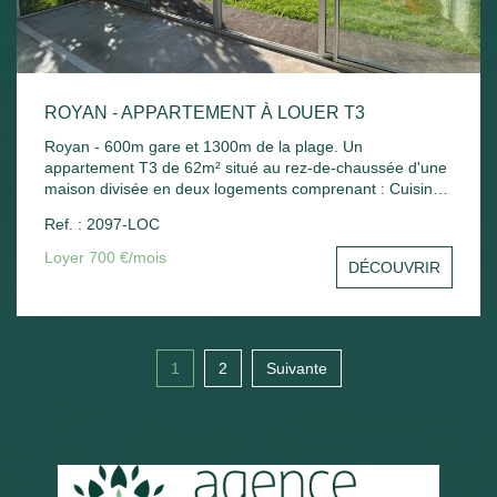
ROYAN - APPARTEMENT À LOUER T3
Royan - 600m gare et 1300m de la plage. Un
appartement T3 de 62m² situé au rez-de-chaussée d'une
maison divisée en deux logements comprenant : Cuisine
indépendante, séjour, 2 chambres, bureau, salle de bains
Ref. : 2097-LOC
et wc. Chauffage électrique. Jardin commun.
Loyer 700 €/mois
DÉCOUVRIR
1
2
Suivante