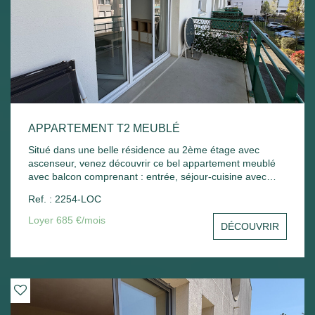
APPARTEMENT T2 MEUBLÉ
Situé dans une belle résidence au 2ème étage avec
ascenseur, venez découvrir ce bel appartement meublé
avec balcon comprenant : entrée, séjour-cuisine avec
balcon, chambre - Une place de parking extérieur.
Ref. : 2254-LOC
Chauffage électrique. Libre de suite
Loyer 685 €/mois
DÉCOUVRIR