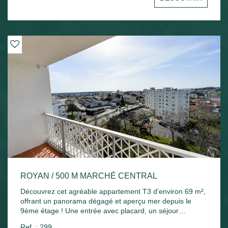
Chauffage électrique et ballon d'eau chaude électrique.
ROYAN / 500 M MARCHÉ CENTRAL
Découvrez cet agréable appartement T3 d'environ 69 m²,
offrant un panorama dégagé et aperçu mer depuis le
9ème étage ! Une entrée avec placard, un séjour
lumineux ouvrant sur un agréable balcon exposé plein
Ref. : 299