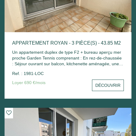
APPARTEMENT ROYAN - 3 PIÈCE(S) - 43.85 M2
Un appartement duplex de type F2 + bureau aperçu mer
proche Garden Tennis comprenant : En rez-de-chaussée
: Séjour ouvrant sur balcon, kitchenette aménagée, une
petite chambre avec placard, wc séparé. A l'étage : Palier
Ref. : 1981-LOC
avec placard, une chambre mansardée, salle de bains
avec placard. Place de parking - Chauffage électrique.
Loyer 690 €/mois
DÉCOUVRIR