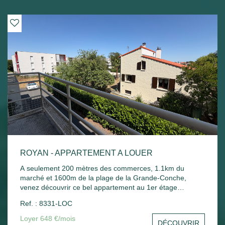
ROYAN - APPARTEMENT A LOUER
A seulement 200 mètres des commerces, 1.1km du
marché et 1600m de la plage de la Grande-Conche,
venez découvrir ce bel appartement au 1er étage
comprenant : Entrée, un séjour, une cuisine, une
Ref. : 8331-LOC
chambre, un balcon donnant sur le séjour et la chambre,
une salle de bain, un wc et un stationnement commun.
Loyer 648 €/mois
DÉCOUVRIR