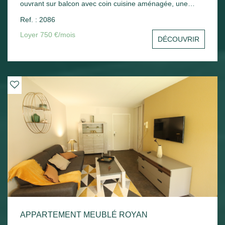
ouvrant sur balcon avec coin cuisine aménagée, une
chambre avec placard, un cellier, une salle d'eau avec wc.
Ref. : 2086
Une place de parking en sous-sol - Chauffage électrique.
Loyer 750 €/mois
DÉCOUVRIR
APPARTEMENT MEUBLÉ ROYAN