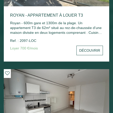
ROYAN - APPARTEMENT À LOUER T3
Royan - 600m gare et 1300m de la plage. Un
appartement T3 de 62m² situé au rez-de-chaussée d'une
maison divisée en deux logements comprenant : Cuisine
indépendante, séjour, 2 chambres, bureau, salle de bains
Ref. : 2097-LOC
et wc. Chauffage électrique. Jardin commun.
Loyer 700 €/mois
DÉCOUVRIR