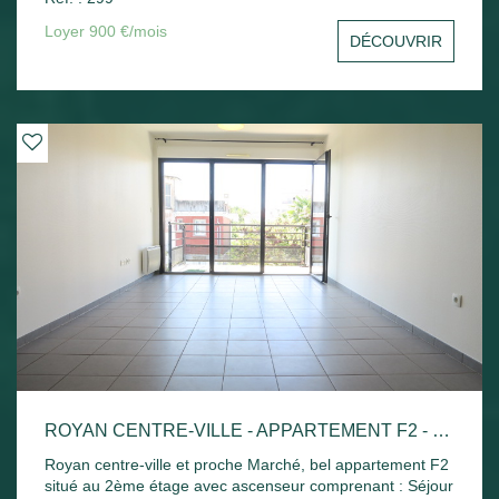
sud avec un aperçu mer, une cuisine indépendante, une
chambre avec placard, un bureau ou une chambre, salle
Loyer 900 €/mois
DÉCOUVRIR
de bains et toilettes séparées. Une cave et une place de
parking privative. Disponible de suite
ROYAN CENTRE-VILLE - APPARTEMENT F2 - 42.52M²
Royan centre-ville et proche Marché, bel appartement F2
situé au 2ème étage avec ascenseur comprenant : Séjour