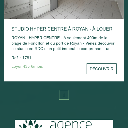
STUDIO HYPER CENTRE À ROYAN - À LOUER
ROYAN - HYPER CENTRE - A seulement 400m de la
plage de Foncillon et du port de Royan - Venez découvrir
ce studio en RDC d'un petit immeuble comprenant : une
pièce principale avec kitchenette, salle d'eau avec WC .
Ref. : 1781
Chauffage électrique.
Loyer 435 €/mois
DÉCOUVRIR
1