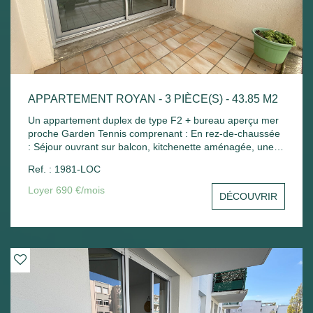
APPARTEMENT ROYAN - 3 PIÈCE(S) - 43.85 M2
Un appartement duplex de type F2 + bureau aperçu mer
proche Garden Tennis comprenant : En rez-de-chaussée
: Séjour ouvrant sur balcon, kitchenette aménagée, une
petite chambre avec placard, wc séparé. A l'étage : Palier
Ref. : 1981-LOC
avec placard, une chambre mansardée, salle de bains
avec placard. Place de parking - Chauffage électrique.
Loyer 690 €/mois
DÉCOUVRIR