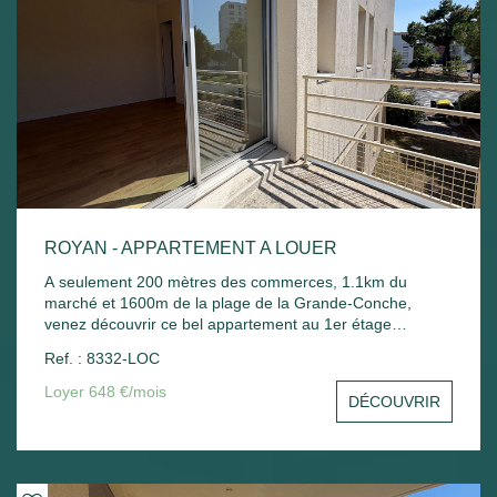
ROYAN - APPARTEMENT A LOUER
A seulement 200 mètres des commerces, 1.1km du
marché et 1600m de la plage de la Grande-Conche,
venez découvrir ce bel appartement au 1er étage
comprenant : Entrée avec placard, un séjour avec balcon,
Ref. : 8332-LOC
une cuisine, une chambre avec placard, une salle de
bain, un wc et un stationnement commun. Chauffage
Loyer 648 €/mois
DÉCOUVRIR
électrique et ballon d'eau chaude électrique.