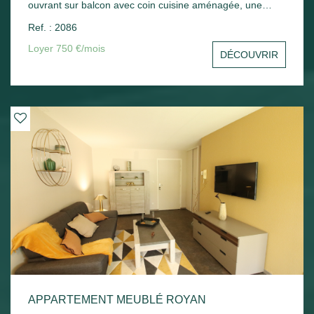
ouvrant sur balcon avec coin cuisine aménagée, une
chambre avec placard, un cellier, une salle d'eau avec wc.
Ref. : 2086
Une place de parking en sous-sol - Chauffage électrique.
Loyer 750 €/mois
DÉCOUVRIR
APPARTEMENT MEUBLÉ ROYAN