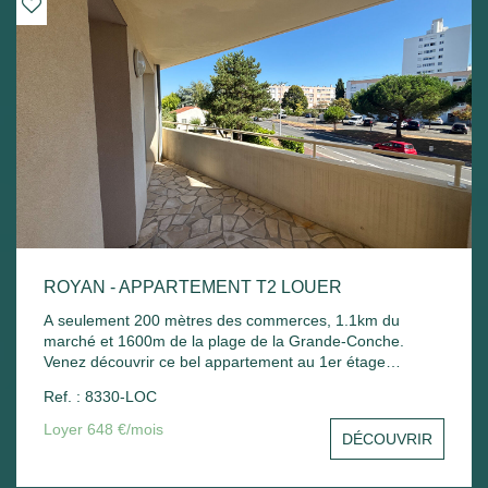
ROYAN - APPARTEMENT T2 LOUER
A seulement 200 mètres des commerces, 1.1km du
marché et 1600m de la plage de la Grande-Conche.
Venez découvrir ce bel appartement au 1er étage
comprenant : Entrée sur un séjour avec balcon, une
Ref. : 8330-LOC
cuisine, une chambre avec placard, une salle de bain
avec sèche serviette, un wc et un stationnement commun.
Loyer 648 €/mois
DÉCOUVRIR
Chauffage électrique et ballon d'eau chaude électrique.