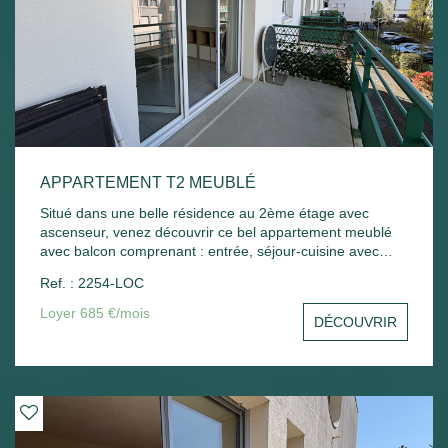
APPARTEMENT T2 MEUBLÉ
Situé dans une belle résidence au 2ème étage avec
ascenseur, venez découvrir ce bel appartement meublé
avec balcon comprenant : entrée, séjour-cuisine avec
balcon, chambre - Une place de parking extérieur.
Ref. : 2254-LOC
Chauffage électrique. Libre de suite
Loyer 685 €/mois
DÉCOUVRIR