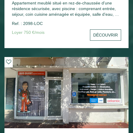
Appartement meublé situé en rez-de-chaussée d'une
résidence sécurisée, avec piscine : comprenant entrée,
séjour, coin cuisine aménagée et équipée, salle d'eau, wc,
une chambre, une terrasse. Une place de parking.
Ref. : 2098-LOC
Chauffage électrique.
Loyer 750 €/mois
DÉCOUVRIR