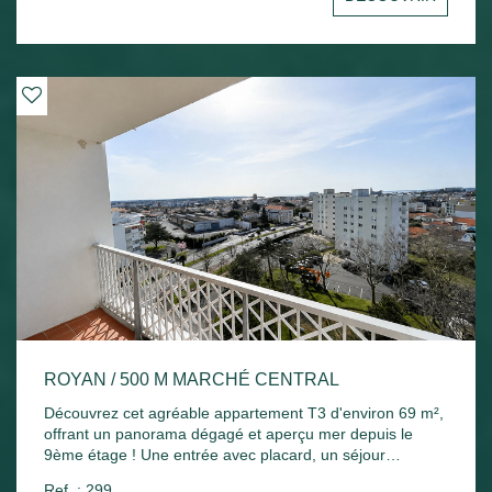
Chauffage électrique et ballon d'eau chaude électrique.
ROYAN / 500 M MARCHÉ CENTRAL
Découvrez cet agréable appartement T3 d'environ 69 m²,
offrant un panorama dégagé et aperçu mer depuis le
9ème étage ! Une entrée avec placard, un séjour
lumineux ouvrant sur un agréable balcon exposé plein
Ref. : 299