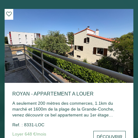
ROYAN - APPARTEMENT A LOUER
A seulement 200 mètres des commerces, 1.1km du
marché et 1600m de la plage de la Grande-Conche,
venez découvrir ce bel appartement au 1er étage
comprenant : Entrée, un séjour, une cuisine, une
Ref. : 8331-LOC
chambre, un balcon donnant sur le séjour et la chambre,
une salle de bain, un wc et un stationnement commun.
Loyer 648 €/mois
DÉCOUVRIR