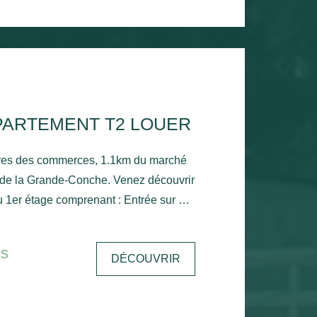
PARTEMENT T2 LOUER
res des commerces, 1.1km du marché
 de la Grande-Conche. Venez découvrir
 1er étage comprenant : Entrée sur un
ne cuisine, une chambre avec placard,
c sèche serviette, un wc et un
is
DÉCOUVRIR
n d'eau