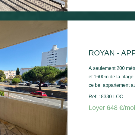
ROYAN - AP
A seulement 200 mèt
et 1600m de la plage
ce bel appartement au
séjour avec balcon, u
Ref. : 8330-LOC
une salle de bain ave
Loyer 648 €/mo
stationnement commun. Chauffage électrique et ballo
chaude électrique.