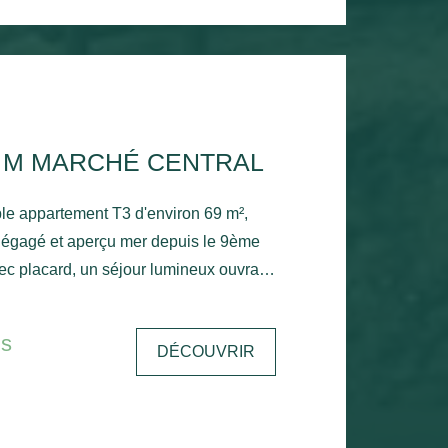
0 M MARCHÉ CENTRAL
le appartement T3 d'environ 69 m²,
ec placard, un séjour lumineux ouvrant
on exposé plein sud avec un aperçu
épendante, une chambre avec placard,
is
DÉCOUVRIR
bre, salle de bains et toilettes
 une place de parking privative.