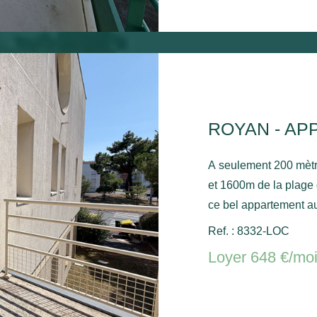
ROYAN - AP
A seulement 200 mèt
et 1600m de la plage
ce bel appartement a
placard, un séjour av
Ref. : 8332-LOC
avec placard, une sal
Loyer 648 €/mo
commun. Chauffage électrique et ballon d'eau chaude
électrique.