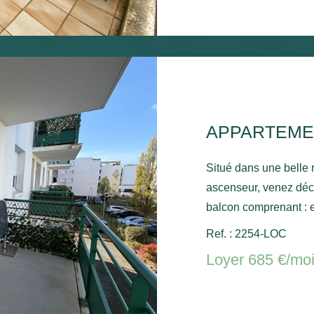
APPARTEME
Situé dans une belle
ascenseur, venez déc
balcon comprenant : e
chambre - Une place de par
Ref. : 2254-LOC
électrique. Libre de su
Loyer 685 €/mo