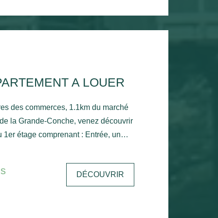
PARTEMENT A LOUER
res des commerces, 1.1km du marché
 de la Grande-Conche, venez découvrir
 1er étage comprenant : Entrée, un
une chambre, un balcon donnant sur le
une salle de bain, un wc et un
is
DÉCOUVRIR
n d'eau