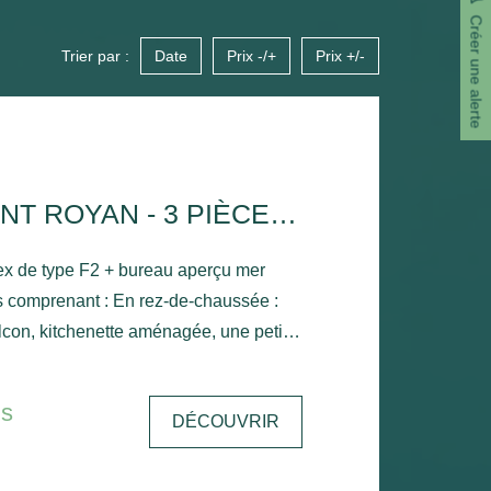
Créer une alerte
Trier par :
Date
Prix -/+
Prix +/-
APPARTEMENT ROYAN - 3 PIÈCE(S) - 43.85 M2
x de type F2 + bureau aperçu mer
 comprenant : En rez-de-chaussée :
lcon, kitchenette aménagée, une petite
l'étage : Palier avec
 mansardée, salle de bains avec
is
DÉCOUVRIR
king - Chauffage électrique.