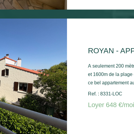
ROYAN - AP
A seulement 200 mèt
et 1600m de la plage
ce bel appartement au
séjour, une cuisine, 
Ref. : 8331-LOC
séjour et la chambre, 
Loyer 648 €/mo
stationnement commun. Chauffage électrique et ballo
chaude électrique.