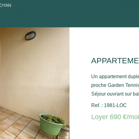
ROYAN
Un appartement duple
proche Garden Tennis
Séjour ouvrant sur ba
chambre avec placard, wc séparé. A 
Ref. : 1981-LOC
placard, une chambre
Loyer 690 €/mo
placard. Place de par