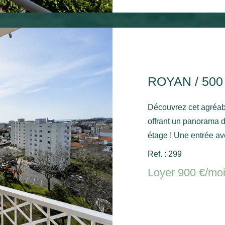
ROYAN / 50
Découvrez cet agréab
offrant un panorama dégagé et aperçu mer depuis le 9ème
étage ! Une entrée av
sur un agréable balc
Ref. : 299
mer, une cuisine ind
Loyer 900 €/mo
un bureau ou une cham
séparées. Une cave et
Disponible de suite