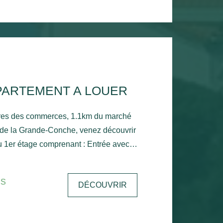
PARTEMENT A LOUER
res des commerces, 1.1km du marché
 de la Grande-Conche, venez découvrir
u 1er étage comprenant : Entrée avec
ec balcon, une cuisine, une chambre
le de bain, un wc et un stationnement
is
DÉCOUVRIR