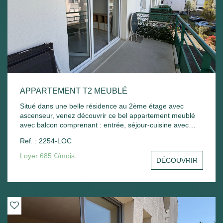
APPARTEMENT T2 MEUBLÉ
Situé dans une belle résidence au 2ème étage avec
ascenseur, venez découvrir ce bel appartement meublé
avec balcon comprenant : entrée, séjour-cuisine avec
balcon, chambre - Une place de parking extérieur.
Ref. : 2254-LOC
Chauffage électrique. Libre de suite
Loyer 685 €/mois
DÉCOUVRIR