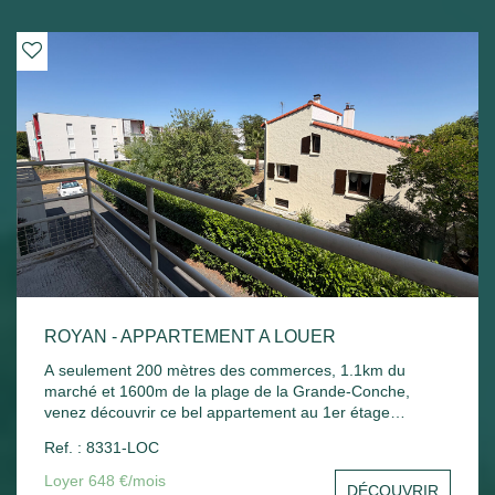
ROYAN - APPARTEMENT A LOUER
A seulement 200 mètres des commerces, 1.1km du
marché et 1600m de la plage de la Grande-Conche,
venez découvrir ce bel appartement au 1er étage
comprenant : Entrée, un séjour, une cuisine, une
Ref. : 8331-LOC
chambre, un balcon donnant sur le séjour et la chambre,
une salle de bain, un wc et un stationnement commun.
Loyer 648 €/mois
DÉCOUVRIR