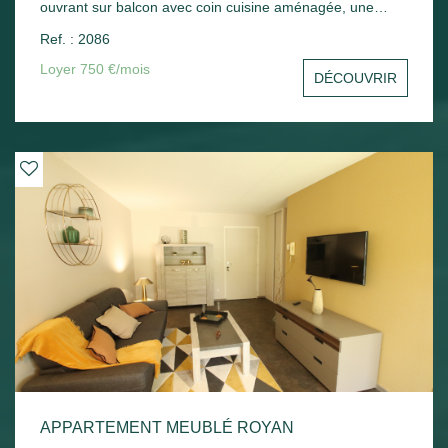
ouvrant sur balcon avec coin cuisine aménagée, une
chambre avec placard, un cellier, une salle d'eau avec wc.
Ref. : 2086
Une place de parking en sous-sol - Chauffage électrique.
Loyer 750 €/mois
DÉCOUVRIR
APPARTEMENT MEUBLÉ ROYAN