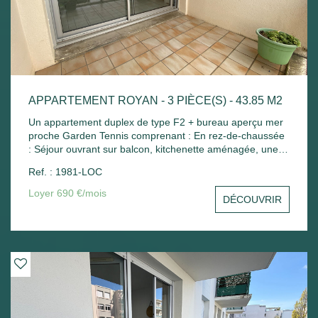
APPARTEMENT ROYAN - 3 PIÈCE(S) - 43.85 M2
Un appartement duplex de type F2 + bureau aperçu mer
proche Garden Tennis comprenant : En rez-de-chaussée
: Séjour ouvrant sur balcon, kitchenette aménagée, une
petite chambre avec placard, wc séparé. A l'étage : Palier
Ref. : 1981-LOC
avec placard, une chambre mansardée, salle de bains
avec placard. Place de parking - Chauffage électrique.
Loyer 690 €/mois
DÉCOUVRIR