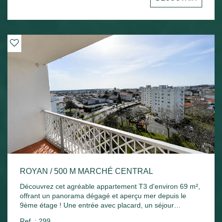
Chauffage électrique et ballon d'eau chaude électrique.
ROYAN / 500 M MARCHÉ CENTRAL
Découvrez cet agréable appartement T3 d'environ 69 m²,
offrant un panorama dégagé et aperçu mer depuis le
9ème étage ! Une entrée avec placard, un séjour
lumineux ouvrant sur un agréable balcon exposé plein
Ref. : 299