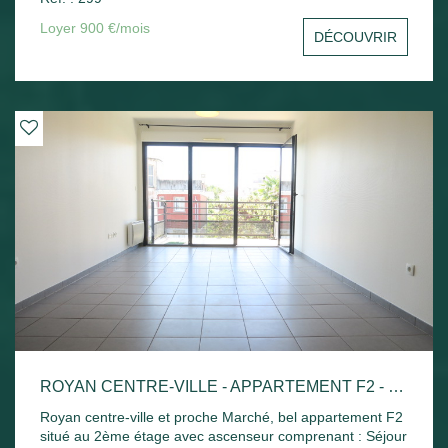
sud avec un aperçu mer, une cuisine indépendante, une
chambre avec placard, un bureau ou une chambre, salle
Loyer 900 €/mois
DÉCOUVRIR
de bains et toilettes séparées. Une cave et une place de
parking privative. Disponible de suite
ROYAN CENTRE-VILLE - APPARTEMENT F2 - 42.52M²
Royan centre-ville et proche Marché, bel appartement F2
situé au 2ème étage avec ascenseur comprenant : Séjour