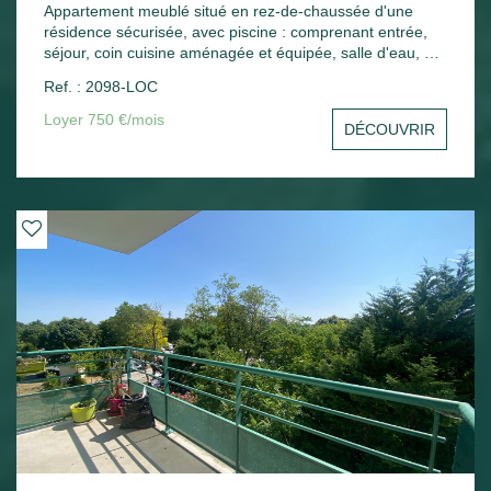
Appartement meublé situé en rez-de-chaussée d'une
résidence sécurisée, avec piscine : comprenant entrée,
séjour, coin cuisine aménagée et équipée, salle d'eau, wc,
une chambre, une terrasse. Une place de parking.
Ref. : 2098-LOC
Chauffage électrique.
Loyer 750 €/mois
DÉCOUVRIR