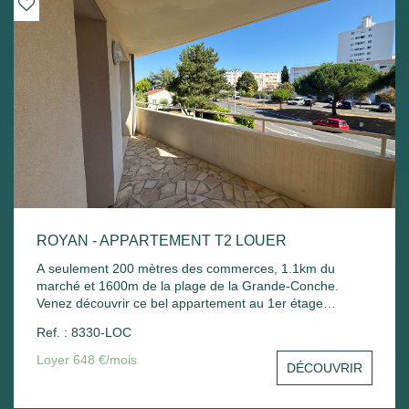
ROYAN - APPARTEMENT T2 LOUER
A seulement 200 mètres des commerces, 1.1km du
marché et 1600m de la plage de la Grande-Conche.
Venez découvrir ce bel appartement au 1er étage
comprenant : Entrée sur un séjour avec balcon, une
Ref. : 8330-LOC
cuisine, une chambre avec placard, une salle de bain
avec sèche serviette, un wc et un stationnement commun.
Loyer 648 €/mois
DÉCOUVRIR
Chauffage électrique et ballon d'eau chaude électrique.