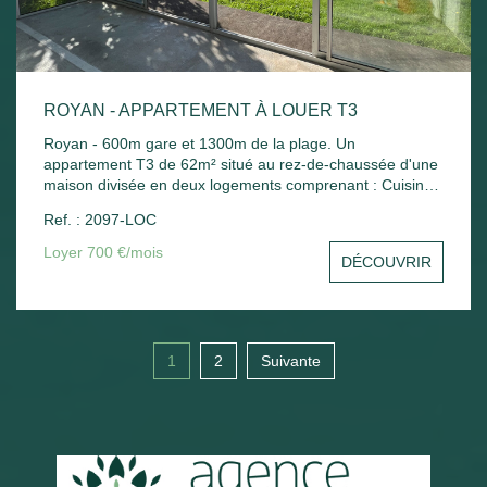
ROYAN - APPARTEMENT À LOUER T3
Royan - 600m gare et 1300m de la plage. Un
appartement T3 de 62m² situé au rez-de-chaussée d'une
maison divisée en deux logements comprenant : Cuisine
indépendante, séjour, 2 chambres, bureau, salle de bains
Ref. : 2097-LOC
et wc. Chauffage électrique. Jardin commun.
Loyer 700 €/mois
DÉCOUVRIR
1
2
Suivante