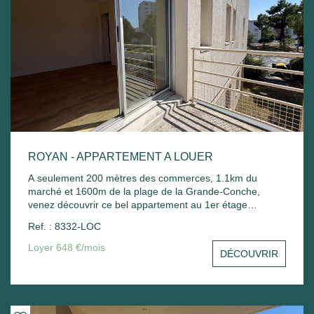
ROYAN - APPARTEMENT A LOUER
A seulement 200 mètres des commerces, 1.1km du
marché et 1600m de la plage de la Grande-Conche,
venez découvrir ce bel appartement au 1er étage
comprenant : Entrée avec placard, un séjour avec balcon,
Ref. : 8332-LOC
une cuisine, une chambre avec placard, une salle de
bain, un wc et un stationnement commun. Chauffage
Loyer 648 €/mois
DÉCOUVRIR
électrique et ballon d'eau chaude électrique.