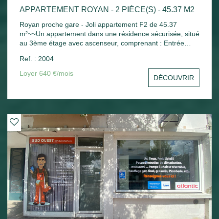
APPARTEMENT ROYAN - 2 PIÈCE(S) - 45.37 M2
Royan proche gare - Joli appartement F2 de 45.37
m²~~Un appartement dans une résidence sécurisée, situé
au 3ème étage avec ascenseur, comprenant : Entrée
avec placard, séjour ouvrant sur balcon avec un coin
Ref. : 2004
cuisine aménagée, une chambre avec placard, salle de
bains, wc indépendant. Chauffage électrique - Une place
Loyer 640 €/mois
DÉCOUVRIR
de parking extérieure - Un cellier extérieur