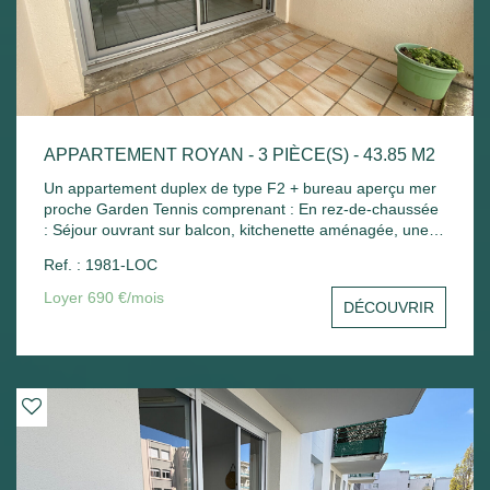
APPARTEMENT ROYAN - 3 PIÈCE(S) - 43.85 M2
Un appartement duplex de type F2 + bureau aperçu mer
proche Garden Tennis comprenant : En rez-de-chaussée
: Séjour ouvrant sur balcon, kitchenette aménagée, une
petite chambre avec placard, wc séparé. A l'étage : Palier
Ref. : 1981-LOC
avec placard, une chambre mansardée, salle de bains
avec placard. Place de parking - Chauffage électrique.
Loyer 690 €/mois
DÉCOUVRIR