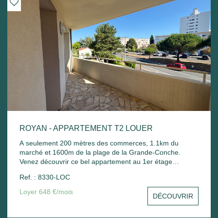
ROYAN - APPARTEMENT T2 LOUER
A seulement 200 mètres des commerces, 1.1km du
marché et 1600m de la plage de la Grande-Conche.
Venez découvrir ce bel appartement au 1er étage
comprenant : Entrée sur un séjour avec balcon, une
Ref. : 8330-LOC
cuisine, une chambre avec placard, une salle de bain
avec sèche serviette, un wc et un stationnement commun.
Loyer 648 €/mois
DÉCOUVRIR
Chauffage électrique et ballon d'eau chaude électrique.