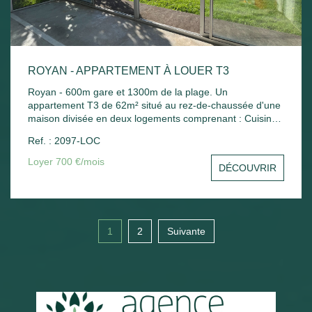
ROYAN - APPARTEMENT À LOUER T3
Royan - 600m gare et 1300m de la plage. Un
appartement T3 de 62m² situé au rez-de-chaussée d'une
maison divisée en deux logements comprenant : Cuisine
indépendante, séjour, 2 chambres, bureau, salle de bains
Ref. : 2097-LOC
et wc. Chauffage électrique. Jardin commun.
Loyer 700 €/mois
DÉCOUVRIR
1
2
Suivante