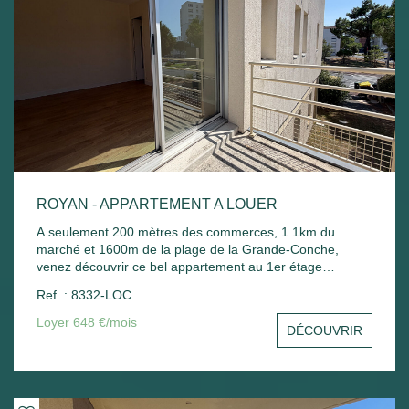
ROYAN - APPARTEMENT A LOUER
A seulement 200 mètres des commerces, 1.1km du
marché et 1600m de la plage de la Grande-Conche,
venez découvrir ce bel appartement au 1er étage
comprenant : Entrée avec placard, un séjour avec balcon,
Ref. : 8332-LOC
une cuisine, une chambre avec placard, une salle de
bain, un wc et un stationnement commun. Chauffage
Loyer 648 €/mois
DÉCOUVRIR
électrique et ballon d'eau chaude électrique.