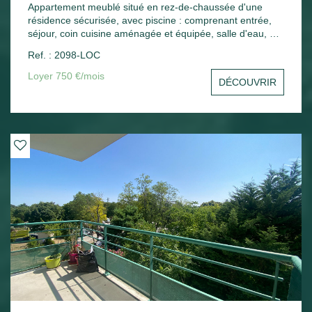
Appartement meublé situé en rez-de-chaussée d'une
résidence sécurisée, avec piscine : comprenant entrée,
séjour, coin cuisine aménagée et équipée, salle d'eau, wc,
une chambre, une terrasse. Une place de parking.
Ref. : 2098-LOC
Chauffage électrique.
Loyer 750 €/mois
DÉCOUVRIR