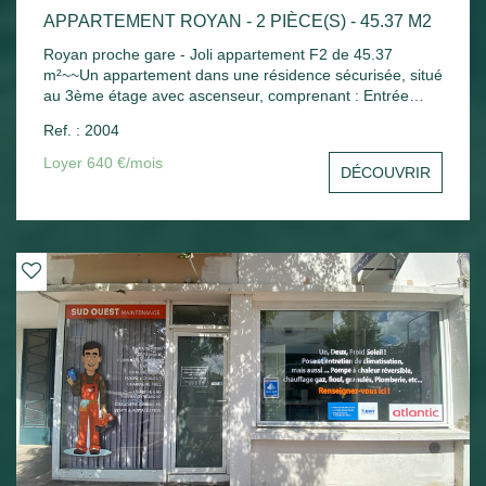
APPARTEMENT ROYAN - 2 PIÈCE(S) - 45.37 M2
Royan proche gare - Joli appartement F2 de 45.37
m²~~Un appartement dans une résidence sécurisée, situé
au 3ème étage avec ascenseur, comprenant : Entrée
avec placard, séjour ouvrant sur balcon avec un coin
Ref. : 2004
cuisine aménagée, une chambre avec placard, salle de
bains, wc indépendant. Chauffage électrique - Une place
Loyer 640 €/mois
DÉCOUVRIR
de parking extérieure - Un cellier extérieur