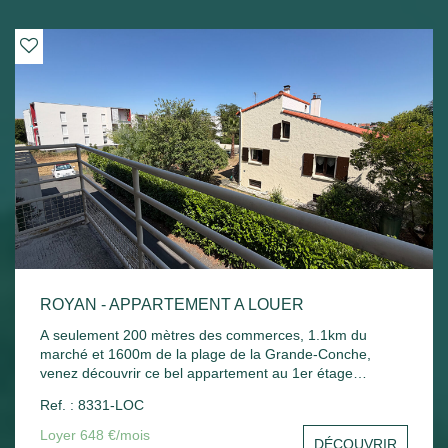
ROYAN - APPARTEMENT A LOUER
A seulement 200 mètres des commerces, 1.1km du
marché et 1600m de la plage de la Grande-Conche,
venez découvrir ce bel appartement au 1er étage
comprenant : Entrée, un séjour, une cuisine, une
Ref. : 8331-LOC
chambre, un balcon donnant sur le séjour et la chambre,
une salle de bain, un wc et un stationnement commun.
Loyer 648 €/mois
DÉCOUVRIR