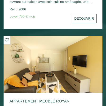
ouvrant sur balcon avec coin cuisine aménagée, une
chambre avec placard, un cellier, une salle d'eau avec wc.
Ref. : 2086
Une place de parking en sous-sol - Chauffage électrique.
Loyer 750 €/mois
DÉCOUVRIR
APPARTEMENT MEUBLÉ ROYAN