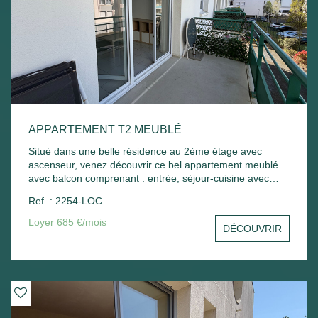
APPARTEMENT T2 MEUBLÉ
Situé dans une belle résidence au 2ème étage avec
ascenseur, venez découvrir ce bel appartement meublé
avec balcon comprenant : entrée, séjour-cuisine avec
balcon, chambre - Une place de parking extérieur.
Ref. : 2254-LOC
Chauffage électrique. Libre de suite
Loyer 685 €/mois
DÉCOUVRIR