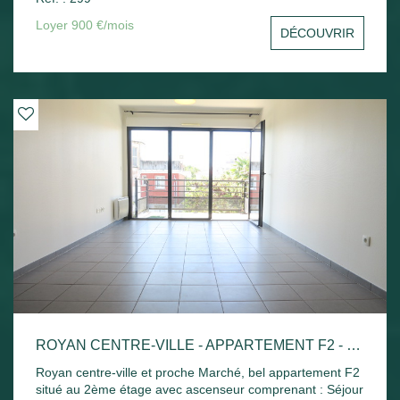
sud avec un aperçu mer, une cuisine indépendante, une
chambre avec placard, un bureau ou une chambre, salle
Loyer 900 €/mois
DÉCOUVRIR
de bains et toilettes séparées. Une cave et une place de
parking privative. Disponible de suite
ROYAN CENTRE-VILLE - APPARTEMENT F2 - 42.52M²
Royan centre-ville et proche Marché, bel appartement F2
situé au 2ème étage avec ascenseur comprenant : Séjour