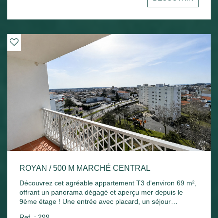
Chauffage électrique et ballon d'eau chaude électrique.
ROYAN / 500 M MARCHÉ CENTRAL
Découvrez cet agréable appartement T3 d'environ 69 m²,
offrant un panorama dégagé et aperçu mer depuis le
9ème étage ! Une entrée avec placard, un séjour
lumineux ouvrant sur un agréable balcon exposé plein
Ref. : 299