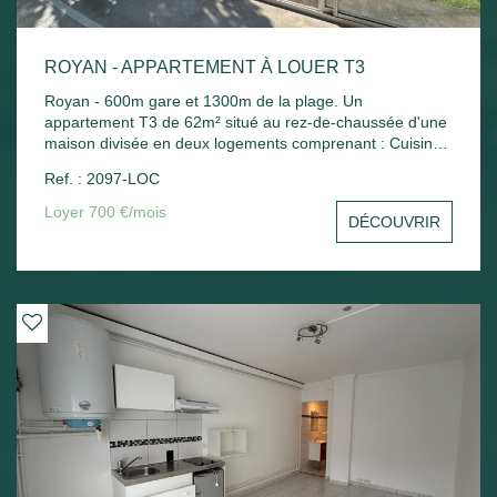
ROYAN - APPARTEMENT À LOUER T3
Royan - 600m gare et 1300m de la plage. Un
appartement T3 de 62m² situé au rez-de-chaussée d'une
maison divisée en deux logements comprenant : Cuisine
indépendante, séjour, 2 chambres, bureau, salle de bains
Ref. : 2097-LOC
et wc. Chauffage électrique. Jardin commun.
Loyer 700 €/mois
DÉCOUVRIR