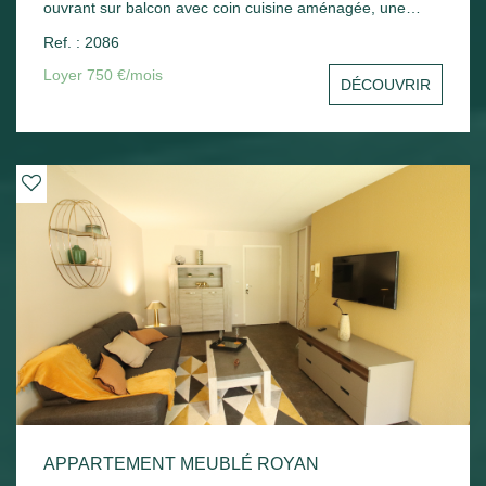
ouvrant sur balcon avec coin cuisine aménagée, une
chambre avec placard, un cellier, une salle d'eau avec wc.
Ref. : 2086
Une place de parking en sous-sol - Chauffage électrique.
Loyer 750 €/mois
DÉCOUVRIR
APPARTEMENT MEUBLÉ ROYAN