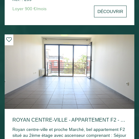
sud avec un aperçu mer, une cuisine indépendante, une
chambre avec placard, un bureau ou une chambre, salle
Loyer 900 €/mois
DÉCOUVRIR
de bains et toilettes séparées. Une cave et une place de
parking privative. Disponible de suite
ROYAN CENTRE-VILLE - APPARTEMENT F2 - 42.52M²
Royan centre-ville et proche Marché, bel appartement F2
situé au 2ème étage avec ascenseur comprenant : Séjour