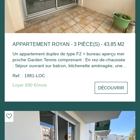
APPARTEMENT ROYAN - 3 PIÈCE(S) - 43.85 M2
Un appartement duplex de type F2 + bureau aperçu mer
proche Garden Tennis comprenant : En rez-de-chaussée
: Séjour ouvrant sur balcon, kitchenette aménagée, une
petite chambre avec placard, wc séparé. A l'étage : Palier
Ref. : 1981-LOC
avec placard, une chambre mansardée, salle de bains
avec placard. Place de parking - Chauffage électrique.
Loyer 690 €/mois
DÉCOUVRIR