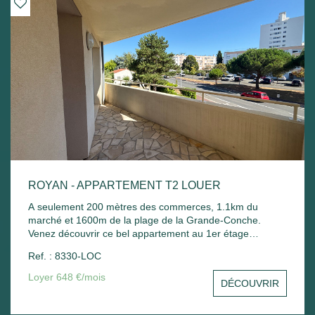
ROYAN - APPARTEMENT T2 LOUER
A seulement 200 mètres des commerces, 1.1km du
marché et 1600m de la plage de la Grande-Conche.
Venez découvrir ce bel appartement au 1er étage
comprenant : Entrée sur un séjour avec balcon, une
Ref. : 8330-LOC
cuisine, une chambre avec placard, une salle de bain
avec sèche serviette, un wc et un stationnement commun.
Loyer 648 €/mois
DÉCOUVRIR
Chauffage électrique et ballon d'eau chaude électrique.