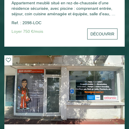
Appartement meublé situé en rez-de-chaussée d'une
résidence sécurisée, avec piscine : comprenant entrée,
séjour, coin cuisine aménagée et équipée, salle d'eau, wc,
une chambre, une terrasse. Une place de parking.
Ref. : 2098-LOC
Chauffage électrique.
Loyer 750 €/mois
DÉCOUVRIR