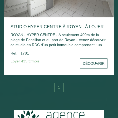
STUDIO HYPER CENTRE À ROYAN - À LOUER
ROYAN - HYPER CENTRE - A seulement 400m de la
plage de Foncillon et du port de Royan - Venez découvrir
ce studio en RDC d'un petit immeuble comprenant : une
pièce principale avec kitchenette, salle d'eau avec WC .
Ref. : 1781
Chauffage électrique.
Loyer 435 €/mois
DÉCOUVRIR
1