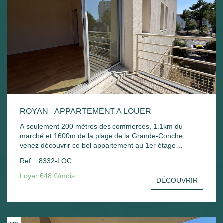
ROYAN - APPARTEMENT A LOUER
A seulement 200 mètres des commerces, 1.1km du
marché et 1600m de la plage de la Grande-Conche,
venez découvrir ce bel appartement au 1er étage
comprenant : Entrée avec placard, un séjour avec balcon,
Ref. : 8332-LOC
une cuisine, une chambre avec placard, une salle de
bain, un wc et un stationnement commun. Chauffage
Loyer 648 €/mois
DÉCOUVRIR
électrique et ballon d'eau chaude électrique.