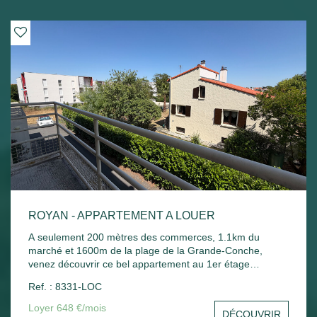
ROYAN - APPARTEMENT A LOUER
A seulement 200 mètres des commerces, 1.1km du
marché et 1600m de la plage de la Grande-Conche,
venez découvrir ce bel appartement au 1er étage
comprenant : Entrée, un séjour, une cuisine, une
Ref. : 8331-LOC
chambre, un balcon donnant sur le séjour et la chambre,
une salle de bain, un wc et un stationnement commun.
Loyer 648 €/mois
DÉCOUVRIR