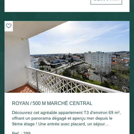
Chauffage électrique et ballon d'eau chaude électrique.
ROYAN / 500 M MARCHÉ CENTRAL
Découvrez cet agréable appartement T3 d'environ 69 m²,
offrant un panorama dégagé et aperçu mer depuis le
9ème étage ! Une entrée avec placard, un séjour
lumineux ouvrant sur un agréable balcon exposé plein
Ref. : 299