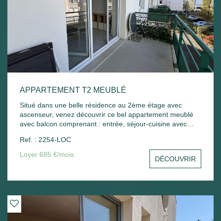
APPARTEMENT T2 MEUBLÉ
Situé dans une belle résidence au 2ème étage avec
ascenseur, venez découvrir ce bel appartement meublé
avec balcon comprenant : entrée, séjour-cuisine avec
balcon, chambre - Une place de parking extérieur.
Ref. : 2254-LOC
Chauffage électrique. Libre de suite
Loyer 685 €/mois
DÉCOUVRIR