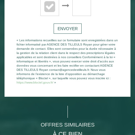
ENVOYER
« Les informations recueillies sur ce formulaire sont enregistrées dans un
fichier informatisé par AGENCE DES TILLEULS Royan pour gérer votre
demande de contact. Elles sont conservées pour la durée nécessaire à
la gestion de la relation client dans le respect des prescriptions légales
applicables et sont destinées à nos conseillers Conformément à la loi «
informatique et libertés », vous pouvez exercer votre droit d'accès aux
données vous concernant et les faire rectifier en contactant AGENCE
DES TILLEULS Royan contact@agencedestilleuls.fr. Nous vous
informons de l'existence de la liste d'opposition au démarchage
téléphonique « Bloctel », sur laquelle vous pouvez vous inscrire ici :
https://www.bloctel.gouv.fr/
»
OFFRES SIMILAIRES
À CE BIEN