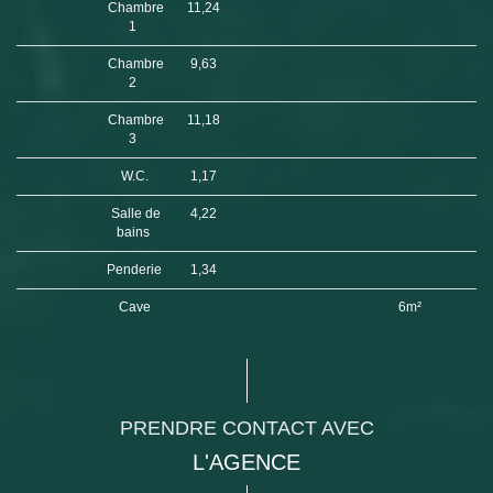
Chambre
11,24
1
Chambre
9,63
2
Chambre
11,18
3
W.C.
1,17
Salle de
4,22
bains
Penderie
1,34
Cave
6m²
PRENDRE CONTACT AVEC
L'AGENCE