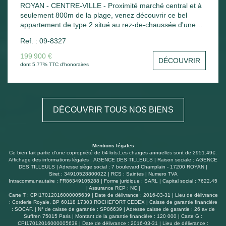
ROYAN - CENTRE-VILLE - Proximité marché central et à
seulement 800m de la plage, venez découvrir ce bel
appartement de type 2 situé au rez-de-chaussée d'une
résidence sécurisée comprenant : Entrée, séjour-salon
Ref. : 09-8327
avec cuisine ouverte ouvrant sur terrasse et jardin,
chambre avec placard, salle d'eau avec wc et cellier. Un
199 900 €
DÉCOUVRIR
magnifique solarium avec vue dégagée sur Royan vient
dont 5.77% TTC d'honoraires
compléter ce logement. Chauffage électrique. Local vélo
commun - A découvrir ! Possibilité d'acquérir un garage
en sus.
DÉCOUVRIR TOUS NOS BIENS
Mentions légales
Ce bien fait partie d'une copropriété de 64 lots.Les charges annuelles sont de 2951.49€.
Affichage des informations légales : AGENCE DES TILLEULS | Raison sociale : AGENCE
DES TILLEULS | Adresse siège social : 7 boulevard Champlain - 17200 ROYAN |
Siret : 34910528800022 | RCS : Saintes | Numero TVA
Intracommunautaire : FR86349105288 | Forme juridique : SARL | Capital social : 7622.45
| Assurance RCP : NC |
Carte T : CPI17012016000005639 | Date de délivrance : 2016-03-31 | Lieu de délivrance
: Corderie Royale, BP 60118 17303 ROCHEFORT CEDEX | Caisse de garantie financière
: SOCAF. | N° de caisse de garantie : SP86639 | Adresse caisse de garantie : 26 av de
Suffren 75015 Paris | Montant de la garantie financière : 120 000 | Carte G :
CPI17012016000005639 | Date de délivrance : 2016-03-31 | Lieu de délivrance :