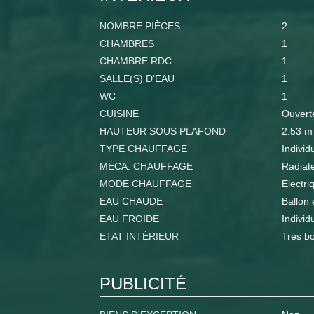
NOMBRE PIÈCES
2
CHAMBRES
1
CHAMBRE RDC
1
SALLE(S) D'EAU
1
WC
1
CUISINE
Ouvert
HAUTEUR SOUS PLAFOND
2.53 m
TYPE CHAUFFAGE
Individ
MÉCA. CHAUFFAGE
Radiat
MODE CHAUFFAGE
Electri
EAU CHAUDE
Ballon 
EAU FROIDE
Individ
ETAT INTÉRIEUR
Très b
PUBLICITÉ