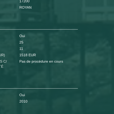
17200
ROYAN
Oui
25
11
UR)
1518 EUR
S C/
Pas de procédure en cours
TÉ
Oui
2010