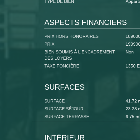
TYPE DE BIEN
Appart
ASPECTS FINANCIERS
PRIX HORS HONORAIRES
18900
PRIX
19990
BIEN SOUMIS À L'ENCADREMENT
Non
DES LOYERS
TAXE FONCIÈRE
1350 
SURFACES
SURFACE
41.72 
SURFACE SÉJOUR
23.28 
SURFACE TERRASSE
6.75 m
INTÉRIEUR