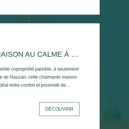
e vie baignée de lumière, avec sa
entièrement équipée. Cet espace
une grande terrasse, véritable
r, où vous pourrez profiter pleinement
beaux jours. Une élégante suite
ient parfaire les
À VENDRE MAISON AU CALME À DEUX PAS DE LA PLAGE -VAUX-SUR-MER
.
etite copropriété paisible, à seulement
ge de Nauzan, cette charmante maison
idéal entre confort et proximité de
ble pièce de vie, une cuisine
DÉCOUVRIR
hambre de plain-pied ainsi que des WC
ace buanderie avec salle d'eau, idéal
niveau. À l'étage, un palier