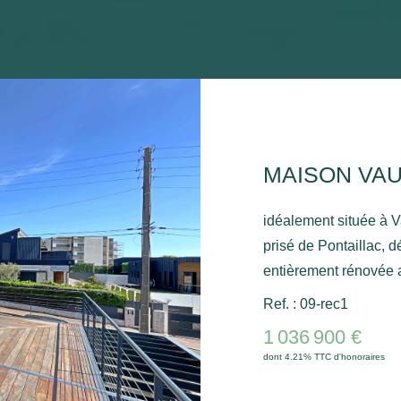
idéalement située à V
prisé de Pontaillac, 
entièrement rénovée a
qualité et une agréable vue sur la
Ref. : 09-rec1
de 272 m², cette maiso
1 036 900 €
fonctionnelle. Au rez
dont 4.21% TTC d'honoraires
belles chambres, une
indépendant. À l'étage, vous serez immédiatement séduits