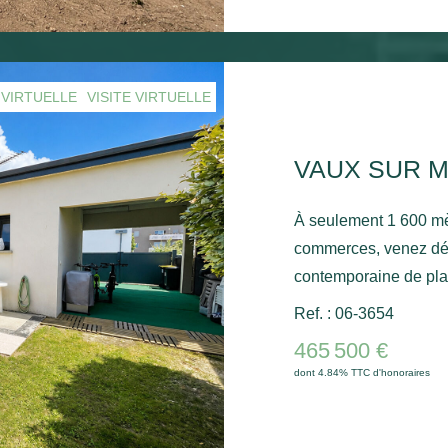
notaire réduits. Un bi
profiter d'un pied-à-t
 VIRTUELLE
VISITE VIRTUELLE
VAUX SUR M
À seulement 1 600 mè
commerces, venez déc
contemporaine de plai
cadre de vie confortable et fonct
Ref. : 06-3654
101 m² habitables, ell
465 500 €
418 m². Dès l'entrée, vous apprécierez un hall avec placard,
dont 4.84% TTC d'honoraires
ouvrant sur une spaci
espace bureau/lecture,
compose de trois cham