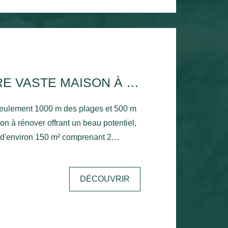
e jardin offre un espace de rangement
rfaite pour une résidence principale
VAUX CENTRE VASTE MAISON À RÉNOVER
ulement 1000 m des plages et 500 m
 à rénover offrant un beau potentiel,
èces chacun, à rénover. Dépendance
dio et un garage. Un second bâtiment
DÉCOUVRIR
n 50m², également à rénover. Les
timent principal neuve. Terrain de 658
é, à pied des plages et des commerces,
ent locatif ou un projet d'habitat