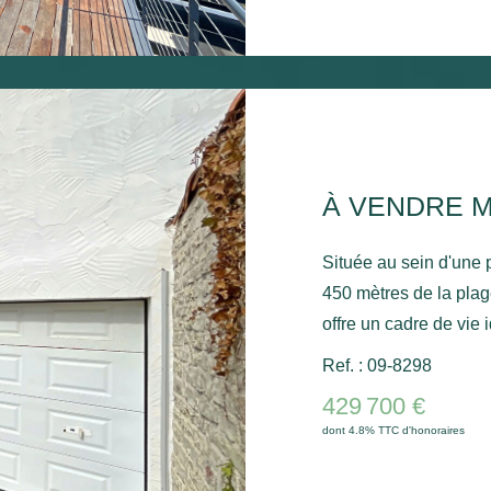
par une vaste pièce d
cuisine aménagée et 
convivial s'ouvre sur 
prolongement du séjou
de la vue mer et des 
parentale complète ce niveau. Un garage v
prestations de ce bien
Située au sein d'une p
450 mètres de la pla
offre un cadre de vie 
l'océan. Dès l'entrée, vous découvrirez un séjour lumineux
Ref. : 09-8298
ouvrant sur une agréa
429 700 €
fonctionnelle, une c
dont 4.8% TTC d'honoraires
indépendants. Un esp
en retour de plage, complète ce 