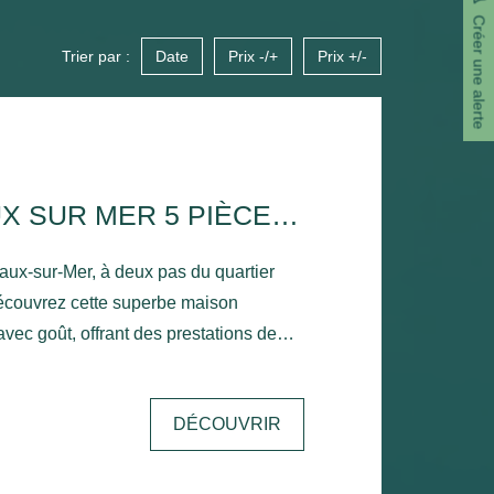
Créer une alerte
Trier par :
Date
Prix -/+
Prix +/-
MAISON VAUX SUR MER 5 PIÈCE(S) 131.67 M2
aux-sur-Mer, à deux pas du quartier
découvrez cette superbe maison
vec goût, offrant des prestations de
 mer. Édifiée sur un terrain
n propose une distribution originale et
DÉCOUVRIR
-de-chaussée, une entrée dessert trois
 salle d'eau moderne ainsi qu'un WC