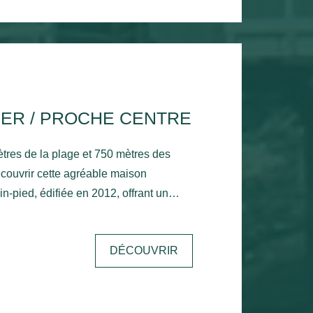
en neuf, idéal pour vivre à l'année ou
erre en bord de mer.
ER / PROCHE CENTRE
tres de la plage et 750 mètres des
ouvrir cette agréable maison
n-pied, édifiée en 2012, offrant un
ionnel. Développant environ
e est implantée sur un terrain clos de
DÉCOUVRIR
euse et lumineuse pièce de vie avec
 une cuisine ouverte. La partie nuit se
bres, ainsi que d'une salle d'eau avec