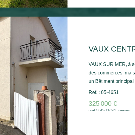
WC. Un cellier. À l'extérieur, un auvent permet d'abriter un
véhicule et un abri d
supplémentaire. Une maison récente, bien entretenue et
idéalement située, pa
comme secondaire
VAUX SUR MER, à se
des commerces, maison
un Bâtiment principal d'environ 150 m² comprenant 2
appartements de 3 pi
Ref. : 05-4651
attenante avec un stu
325 000 €
indépendant d'enviro
dont 4.84% TTC d'honoraires
Atouts : Toiture du bâ
m². Secteur recherch
idéal pour investissem