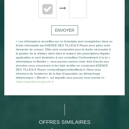
ENVOYER
« Les informations recueillies sur ce formulaire sont enregistrées dans un
fichier informatisé par AGENCE DES TILLEULS Royan pour gérer votre
demande de contact. Elles sont conservées pour la durée nécessaire à
la gestion de la relation client dans le respect des prescriptions légales
applicables et sont destinées à nos conseillers Conformément à la loi «
informatique et libertés », vous pouvez exercer votre droit d'accès aux
données vous concernant et les faire rectifier en contactant AGENCE
DES TILLEULS Royan contact@agencedestilleuls.fr. Nous vous
informons de l'existence de la liste d'opposition au démarchage
téléphonique « Bloctel », sur laquelle vous pouvez vous inscrire ici :
https://www.bloctel.gouv.fr/
»
OFFRES SIMILAIRES