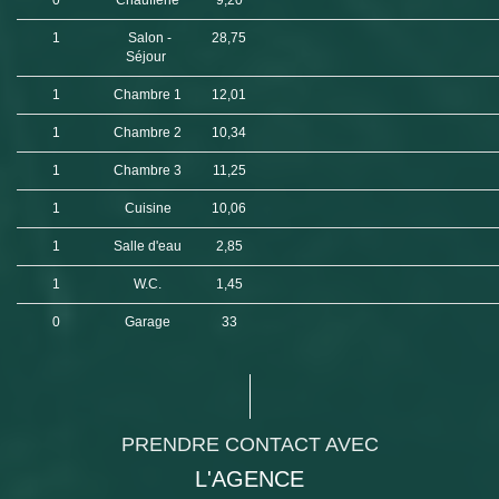
0
Chaufferie
9,20
1
Salon -
28,75
Séjour
1
Chambre 1
12,01
1
Chambre 2
10,34
1
Chambre 3
11,25
1
Cuisine
10,06
1
Salle d'eau
2,85
1
W.C.
1,45
0
Garage
33
PRENDRE CONTACT AVEC
L'AGENCE