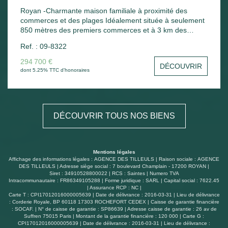
Royan -Charmante maison familiale à proximité des
commerces et des plages Idéalement située à seulement
850 mètres des premiers commerces et à 3 km des
plages, cette agréable maison offre un cadre de vie
Ref. : 09-8322
pratique et convivial. Au rez-de-chaussée, vous
découvrirez une belle pièce de vie lumineuse avec cuisine
294 700 €
DÉCOUVRIR
ouverte, un dégagement avec placard, une chambre avec
dont 5.25% TTC d'honoraires
rangement intégré, une salle d'eau, un WC indépendant
ainsi qu'un grand garage. À l'étage, un palier dessert
deux belles chambres, dont une équipée d'un placard,
ainsi qu'une seconde salle d'eau avec WC. Cette maison
DÉCOUVRIR TOUS NOS BIENS
bénéficie d'un chauffage au gaz de ville, garantissant
confort et efficacité énergétique au quotidien. À l'extérieur,
vous profiterez d'un jardin à l'avant et à l'arrière de la
maison, idéal pour les moments de détente en famille ou
Mentions légales
entre amis. Une maison confortable, fonctionnelle et
Affichage des informations légales : AGENCE DES TILLEULS | Raison sociale : AGENCE
idéalement située, parfaite pour une résidence principale,
DES TILLEULS | Adresse siège social : 7 boulevard Champlain - 17200 ROYAN |
Siret : 34910528800022 | RCS : Saintes | Numero TVA
une maison de vacances ou un investissement locatif.
Intracommunautaire : FR86349105288 | Forme juridique : SARL | Capital social : 7622.45
| Assurance RCP : NC |
Carte T : CPI17012016000005639 | Date de délivrance : 2016-03-31 | Lieu de délivrance
: Corderie Royale, BP 60118 17303 ROCHEFORT CEDEX | Caisse de garantie financière
: SOCAF. | N° de caisse de garantie : SP86639 | Adresse caisse de garantie : 26 av de
Suffren 75015 Paris | Montant de la garantie financière : 120 000 | Carte G :
CPI17012016000005639 | Date de délivrance : 2016-03-31 | Lieu de délivrance :