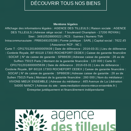
DÉCOUVRIR TOUS NOS BIENS
un garage de 23m2 avec une porte motorisée. Grand
jardin clos, intime et paysagé. Chauffage au sol alimenté
par une pompe à chaleur récente couplée à la production
d'eau chaude.
Mentions légales
Affichage des informations légales : AGENCE DES TILLEULS | Raison sociale : AGENCE
DES TILLEULS | Adresse siège social : 7 boulevard Champlain - 17200 ROYAN |
Siret : 34910528800022 | RCS : Saintes | Numero TVA
Intracommunautaire : FR86349105288 | Forme juridique : SARL | Capital social : 7622.45
| Assurance RCP : NC |
Carte T : CPI17012016000005639 | Date de délivrance : 2016-03-31 | Lieu de délivrance
: Corderie Royale, BP 60118 17303 ROCHEFORT CEDEX | Caisse de garantie financière
: SOCAF. | N° de caisse de garantie : SP86639 | Adresse caisse de garantie : 26 av de
Suffren 75015 Paris | Montant de la garantie financière : 120 000 | Carte G :
CPI17012016000005639 | Date de délivrance : 2016-03-31 | Lieu de délivrance :
Corderie Royale, BP 60118 17303 ROCHEFORT CEDEX | Caisse de garantie financière :
SOCAF | N° de caisse de garantie : SP86639 | Adresse caisse de garantie : 26 av de
Sufren 75015 Paris | Montant de la garantie financière : 260 000 | Nom du médiateur :
VIVONS MIEUX ENSEMBLE | Adresse du médiateur : 465 Avenue de La Libération
54000 NANCY | Adresse du site :
www.mediation-vivons-mieux-ensemble.fr
|
Entreprise juridiquement et financièrement indépendante