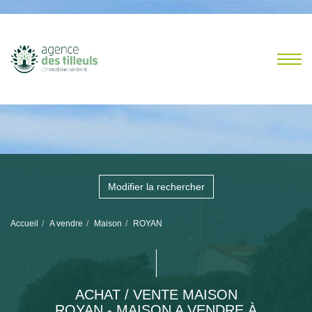
Modifier la rechercher
Accueil
A vendre
Maison
ROYAN
ACHAT / VENTE MAISON
ROYAN - MAISON A VENDRE À