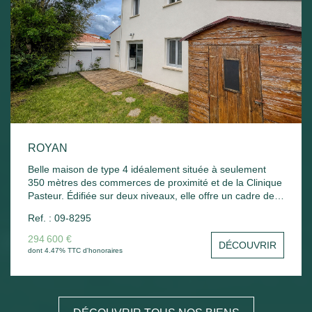
ROYAN
Belle maison de type 4 idéalement située à seulement
350 mètres des commerces de proximité et de la Clinique
Pasteur. Édifiée sur deux niveaux, elle offre un cadre de
vie agréable et fonctionnel. Au rez-de-chaussée, vous
Ref. : 09-8295
découvrirez une belle pièce de vie lumineuse et
traversante comprenant un séjour-salon avec cuisine
294 600 €
DÉCOUVRIR
aménagée, le tout ouvert sur une terrasse et un jardin. Un
dont 4.47% TTC d'honoraires
WC indépendant ainsi qu'une petite chambre avec sa
salle d'eau complètent ce niveau. À l'étage, un palier
dessert deux chambres avec placards, une salle d'eau et
un WC. La maison est équipée d'un chauffage électrique