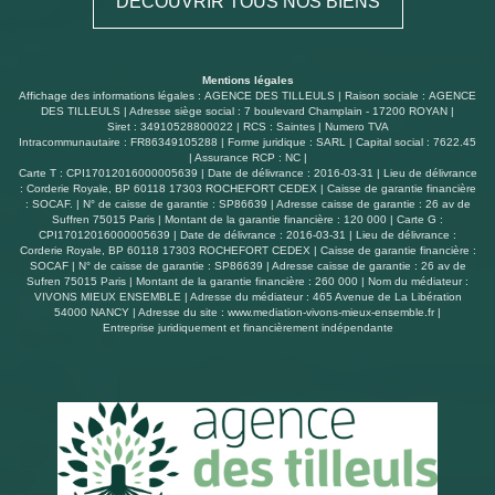
DÉCOUVRIR TOUS NOS BIENS
et dispose de deux places de stationnement. Un bien
confortable et pratique, idéal pour une vie de famille ou
un investissement.
Mentions légales
Affichage des informations légales : AGENCE DES TILLEULS | Raison sociale : AGENCE
DES TILLEULS | Adresse siège social : 7 boulevard Champlain - 17200 ROYAN |
Siret : 34910528800022 | RCS : Saintes | Numero TVA
Intracommunautaire : FR86349105288 | Forme juridique : SARL | Capital social : 7622.45
| Assurance RCP : NC |
Carte T : CPI17012016000005639 | Date de délivrance : 2016-03-31 | Lieu de délivrance
: Corderie Royale, BP 60118 17303 ROCHEFORT CEDEX | Caisse de garantie financière
: SOCAF. | N° de caisse de garantie : SP86639 | Adresse caisse de garantie : 26 av de
Suffren 75015 Paris | Montant de la garantie financière : 120 000 | Carte G :
CPI17012016000005639 | Date de délivrance : 2016-03-31 | Lieu de délivrance :
Corderie Royale, BP 60118 17303 ROCHEFORT CEDEX | Caisse de garantie financière :
SOCAF | N° de caisse de garantie : SP86639 | Adresse caisse de garantie : 26 av de
Sufren 75015 Paris | Montant de la garantie financière : 260 000 | Nom du médiateur :
VIVONS MIEUX ENSEMBLE | Adresse du médiateur : 465 Avenue de La Libération
54000 NANCY | Adresse du site :
www.mediation-vivons-mieux-ensemble.fr
|
Entreprise juridiquement et financièrement indépendante