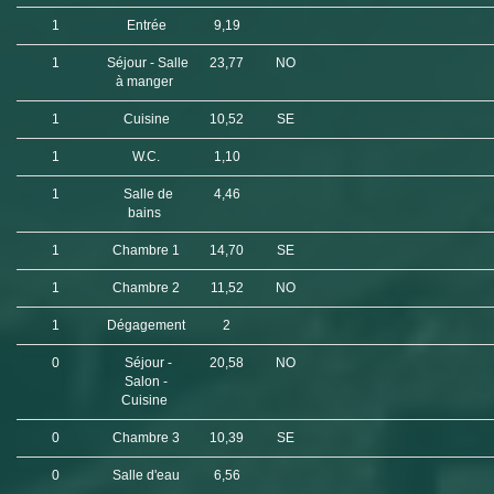
1
Entrée
9,19
1
Séjour - Salle
23,77
NO
à manger
1
Cuisine
10,52
SE
1
W.C.
1,10
1
Salle de
4,46
bains
1
Chambre 1
14,70
SE
1
Chambre 2
11,52
NO
1
Dégagement
2
0
Séjour -
20,58
NO
Salon -
Cuisine
0
Chambre 3
10,39
SE
0
Salle d'eau
6,56