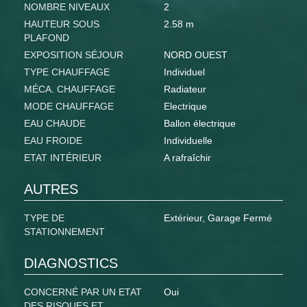
NOMBRE NIVEAUX
2
HAUTEUR SOUS
2.58 m
PLAFOND
EXPOSITION SÉJOUR
NORD OUEST
TYPE CHAUFFAGE
Individuel
MÉCA. CHAUFFAGE
Radiateur
MODE CHAUFFAGE
Electrique
EAU CHAUDE
Ballon électrique
EAU FROIDE
Individuelle
ETAT INTÉRIEUR
A rafraîchir
AUTRES
TYPE DE
Extérieur, Garage Fermé
STATIONNEMENT
DIAGNOSTICS
CONCERNÉ PAR UN ETAT
Oui
DES RISQUES ET