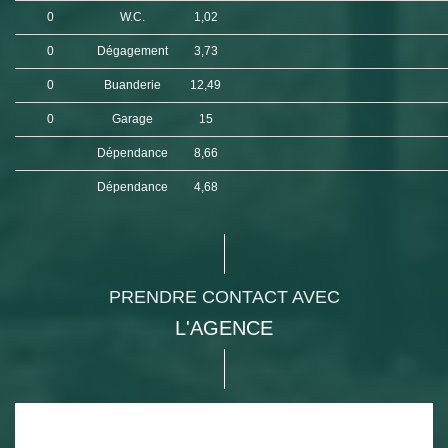
0
W.C.
1,02
0
Dégagement
3,73
0
Buanderie
12,49
0
Garage
15
Dépendance
8,66
Dépendance
4,68
PRENDRE CONTACT AVEC
L'AGENCE