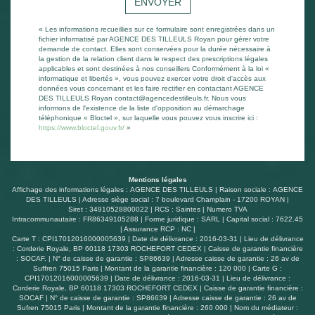
ENVOYER
« Les informations recueillies sur ce formulaire sont enregistrées dans un
fichier informatisé par AGENCE DES TILLEULS Royan pour gérer votre
demande de contact. Elles sont conservées pour la durée nécessaire à
la gestion de la relation client dans le respect des prescriptions légales
applicables et sont destinées à nos conseillers Conformément à la loi «
informatique et libertés », vous pouvez exercer votre droit d'accès aux
données vous concernant et les faire rectifier en contactant AGENCE
DES TILLEULS Royan contact@agencedestilleuls.fr. Nous vous
informons de l'existence de la liste d'opposition au démarchage
téléphonique « Bloctel », sur laquelle vous pouvez vous inscrire ici :
https://www.bloctel.gouv.fr/
»
Mentions légales
Affichage des informations légales : AGENCE DES TILLEULS | Raison sociale : AGENCE
DES TILLEULS | Adresse siège social : 7 boulevard Champlain - 17200 ROYAN |
Siret : 34910528800022 | RCS : Saintes | Numero TVA
Intracommunautaire : FR86349105288 | Forme juridique : SARL | Capital social : 7622.45
| Assurance RCP : NC |
Carte T : CPI17012016000005639 | Date de délivrance : 2016-03-31 | Lieu de délivrance
: Corderie Royale, BP 60118 17303 ROCHEFORT CEDEX | Caisse de garantie financière
: SOCAF. | N° de caisse de garantie : SP86639 | Adresse caisse de garantie : 26 av de
Suffren 75015 Paris | Montant de la garantie financière : 120 000 | Carte G :
CPI17012016000005639 | Date de délivrance : 2016-03-31 | Lieu de délivrance :
Corderie Royale, BP 60118 17303 ROCHEFORT CEDEX | Caisse de garantie financière :
SOCAF | N° de caisse de garantie : SP86639 | Adresse caisse de garantie : 26 av de
Sufren 75015 Paris | Montant de la garantie financière : 260 000 | Nom du médiateur :