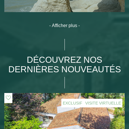
Afficher plus
Royan
Découvrir ce lieu
DÉCOUVREZ NOS
DERNIÈRES NOUVEAUTÉS
Saint-Georges-de-Didonne
Découvrir ce lieu
EXCLUSIF
VISITE VIRTUELLE