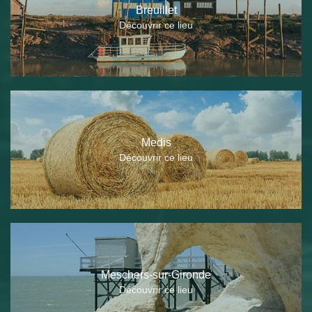
Breuillet
Découvrir ce lieu
Medis
Découvrir ce lieu
Meschers-sur-Gironde
Découvrir ce lieu